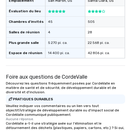
Emplacement
San Martin
, US
Santa Clara
, US
those Instagram moments you share.
For added ease, we can even arrange
Évaluation du lieu
transportation pick-up and drop-off,
Chambres d'invités
45
505
as well as an event photographer. And
for groups that desire an extra luxe
Salles de réunion
4
28
experience, we can also arrange for
an evening helicopter ride over the
Plus grande salle
5 270 pi. ca.
22 568 pi. ca.
glittering lights of The Strip. A
Espace de réunion
14 400 pi. ca.
42 806 pi. ca.
Memorable Experience for All Lip
Smacking Foodie Tours offers a way
to gather and dine that few have
experienced, and all are sure to
Foire aux questions de CordeValle
remember. Our one-of-a-kind tours
Découvrez les questions fréquemment posées par CordeValle en
are special, from the first stop to the
matière de santé et de sécurité, de développement durable et de
last. It’s an experience that attendees
diversité et d'inclusion.
will reminisce about long after they
PRATIQUES DURABLES
leave. Location, Location, Location
Veuillez indiquer vos commentaires ou un lien vers tout
One of the best reasons to book is the
objectif/stratégie de développement durable ou d'impact social de
CordeValle communiqué publiquement.
convenient and efficient way the
Aucune réponse.
experience is designed. All
CordeValle a-t-il une stratégie axée sur l'élimination et le
restaurants are within an easy
détournement des déchets (plastiques, papiers, cartons, etc.) ? Si oui,