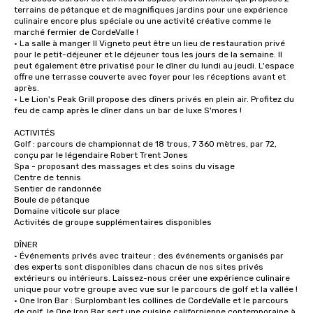
terrains de pétanque et de magnifiques jardins pour une expérience 
culinaire encore plus spéciale ou une activité créative comme le 
marché fermier de CordeValle !

• La salle à manger Il Vigneto peut être un lieu de restauration privé 
pour le petit-déjeuner et le déjeuner tous les jours de la semaine. Il 
peut également être privatisé pour le dîner du lundi au jeudi. L'espace 
offre une terrasse couverte avec foyer pour les réceptions avant et 
après.

• Le Lion's Peak Grill propose des dîners privés en plein air. Profitez du 
feu de camp après le dîner dans un bar de luxe S'mores !

ACTIVITÉS

Golf : parcours de championnat de 18 trous, 7 360 mètres, par 72, 
conçu par le légendaire Robert Trent Jones

Spa - proposant des massages et des soins du visage

Centre de tennis

Sentier de randonnée

Boule de pétanque

Domaine viticole sur place

Activités de groupe supplémentaires disponibles

DÎNER

• Événements privés avec traiteur : des événements organisés par 
des experts sont disponibles dans chacun de nos sites privés 
extérieurs ou intérieurs. Laissez-nous créer une expérience culinaire 
unique pour votre groupe avec vue sur le parcours de golf et la vallée !

• One Iron Bar : Surplombant les collines de CordeValle et le parcours 
de golf, le One Iron Bar sert une cuisine californienne contemporaine à 