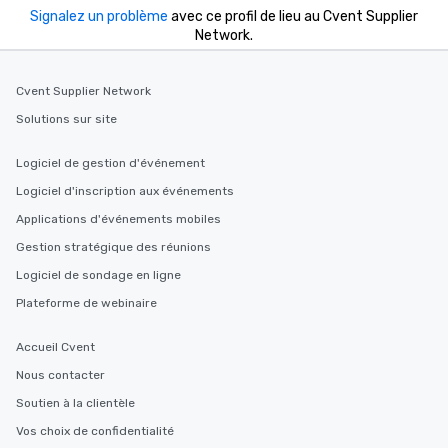
at a typical corporate dinner. We offer
Signalez un problème
avec ce profil de lieu au Cvent Supplier
a way to try some of the finest spots
Network.
in the city and dive into various
cuisines and dishes. All the pre-
selected dishes are curated to our
Cvent Supplier Network
high standards to ensure they will
Solutions sur site
delight any palate. Tours Available
from Day to Night With any corporate
Logiciel de gestion d'événement
group experience, booking flexibility is
Logiciel d'inscription aux événements
key. Whether you desire a tour during
business hours or early evening right
Applications d'événements mobiles
after work, we can coordinate with
Gestion stratégique des réunions
you to provide options that fit your
Logiciel de sondage en ligne
needs. Go for as Long or as Short as
You Like Along with flexible
Plateforme de webinaire
scheduling, Lip Smacking Foodie
Tours also provides a range of tour
Accueil Cvent
durations. Our shortest tour is about
Nous contacter
2.5 hours; our longest is about 5
hours, with optional add-ons and
Soutien à la clientèle
incentives.
Vos choix de confidentialité