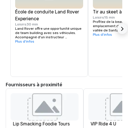
École de conduite Land Rover
Tir au skeet à C
Loisirs
15 min
Experience
Profitez de la beauté 
Loisirs
30 min
emplacement dans les 
Land Rover offre une opportunité unique 
vallée de Santa Clara
de team building avec ses véhicules. 
Experience Package, 
Plus d'infos
Accompagné d'un instructeur 
Package est parfait p
professionnel, votre groupe apprendra à 
Plus d'infos
essaient Sporting Cla
naviguer correctement dans les 
fois, ou pour les gro
montées et les descentes abruptes, à 
niveaux d'expérience 
choisir la bonne ligne en cas d'inclinaison 
effectuera une rotati
latérale et à garder le contrôle du 
dans les mêmes statio
véhicule dans des conditions tout-
compétition, les inst
terrain difficiles. 

les groupes dans les
enregistreront les po
Plusieurs défis sont proposés ainsi que 
des leçons. Veuillez vous renseigner pour 
Fournisseurs à proximité
plus d'informations.
Lip Smacking Foodie Tours
VIP Ride 4 U