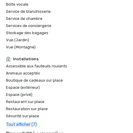
Grande Baie

Boîte vocale
Service de blanchisserie
Golfweek Magazine — mai 2021

Service de chambre
#7 Les 100 meilleurs parcours auxquels vous pouvez jouer 
en Californie et #69 aux États-Unis

Services de conciergerie
Stockage des bagages
Forbes — février 2020

Vue (Jardin)
Récompense 4 étoiles pour le complexe

Vue (Montagne)
Forbes — 2019

Installations
Récompense 4 étoiles pour le complexe

Accessible aux fauteuils roulants
Animaux acceptés
Prix des lecteurs de Condé Nast Traveler 2019

Boutique de cadeaux sur place
« Les meilleurs complexes hôteliers du nord de la 
Espace (extérieur)
Californie » - #9

Espace (privé)
Restaurant sur place
Restauration sur place
Sécurité sur place
Tout afficher (7)