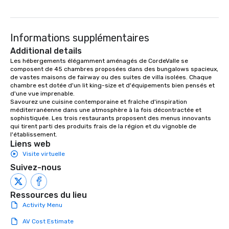
a typical sit-down dinner, you’re lucky
to engage the person to the left and
right of you. Because our tours take
Informations supplémentaires
place at multiple restaurants, with
walking in between, there are
Additional details
countless opportunities to interact
Les hébergements élégamment aménagés de CordeValle se 
composent de 45 chambres proposées dans des bungalows spacieux, 
with different people when you sit
de vastes maisons de fairway ou des suites de villa isolées. Chaque 
down at each venue and as you
chambre est dotée d'un lit king-size et d'équipements bien pensés et 
traverse along the way. Our
d'une vue imprenable.

experiences not only provide more
Savourez une cuisine contemporaine et fraîche d'inspiration 
méditerranéenne dans une atmosphère à la fois décontractée et 
ways to network, but a more convivial
sophistiquée. Les trois restaurants proposent des menus innovants 
way to do so. Large Groups Welcome
qui tirent parti des produits frais de la région et du vignoble de 
Lip Smacking Foodie Tours is ideal for
l'établissement.
Liens web
groups, small or large. Our
Visite virtuelle
experiences can accommodate
groups from as few as 1 to as many
Suivez-nous
as 500 guests, making us an ideal
choice for any corporate group event.
Ressources du lieu
Stress-Free Booking Process Booking
Activity Menu
a tour is stress-free and allows you to
enjoy the company of your guests
AV Cost Estimate