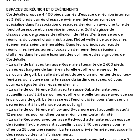
ESPACES DE RÉUNION ET D'ÉVÉNEMENTS

CordeValle propose 4 400 pieds carrés d'espace de réunion intérieur 
et 3 965 pieds carrés d'espace événementiel extérieur et se 
spécialise dans l'association d'espaces de réunion avec une toile de 
fond pittoresque et un service impeccable. Qu'il s'agisse de 
discussions de groupes de réflexion, de fêtes d'entreprise ou de 
réunions du conseil d'administration, l'hôtel veille à ce que tous les 
événements soient mémorables. Dans leurs principaux lieux de 
réunion, les invités auront l'occasion de mener leurs réunions 
d'affaires dans le cadre luxuriant des collines et des vignobles de 
CordeValle.

• La salle de bal avec terrasse Roseraie attenante de 2 600 pieds 
carrés est baignée de lumière naturelle et offre une vue sur le 
parcours de golf. La salle de bal est dotée d'un mur entier de portes-
fenêtres qui s'ouvre sur la terrasse du jardin des roses, où vous 
pourrez déguster des repas en plein air.

• La salle de conférence Oak avec terrasse Oak attenante peut 
accueillir jusqu'à 24 personnes et offre une belle terrasse avec vue sur 
le parcours de golf. La terrasse est l'endroit idéal pour s'amuser un 
peu en jouant à la pétanque ou au putting !

• La salle de conférence Willow and Sycamore peut accueillir jusqu'à 
12 personnes pour un dîner ou une réunion en toute intimité

• La salle Redwood avec terrasse Redwood attenante est un espace 
de réunion flexible pouvant accueillir jusqu'à 40 personnes pour le 
dîner ou 25 pour une réunion. La terrasse privée fermée peut accueillir 
des repas ou des rafraîchissements.

• Le Bocce Garden est un nouvel espace événementiel qui propose 2 