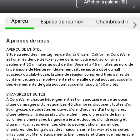
Afficher la galerie (18)
Aperçu
Espace de réunion
Chambres d'invité
À propos de nous
APERÇU DE L'HÔTEL

Situé au pied des montagnes de Santa Cruz en Californie, CordeValle 
est une résidence de luxe isolée dans un cadre extraordinaire à 
seulement 30 minutes au sud de San Jose et à 45 minutes au nord de 
la péninsule de Monterey. Idéalement située juste à côté du hall 
spacieux du club-house, la zone de réunion comprend trois salles de 
conférence, une salle polyvalente et une salle de bal pouvant accueillir 
des événements de gala pouvant accueillir jusqu'à 150 invités.

CHAMBRES ET SUITES

À CordeValle, chaque hébergement est un sanctuaire privé au cœur 
d'une campagne pittoresque. Les 45 chambres disposent toutes d'un 
lit king-size, de couettes en duvet d'oie, d'œuvres d'art originales, 
d'une télévision à écran plat, d'une cheminée, d'une salle de bains 
surdimensionnée avec baignoire à jets et douche, d'un dressing et 
d'un mini-bar avec évier. Les clients peuvent choisir parmi des 
chambres, des bungalows, des maisons sur le fairway et des suites 
villas pour profiter d'équipements bien pensés et d'une vue imprenable 
sur la vallée.
