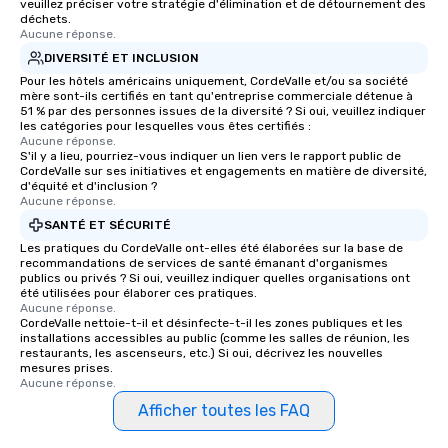
veuillez préciser votre stratégie d'élimination et de détournement des
walking distance of each other. The
déchets.
short stroll allows your group
Aucune réponse.
members a chance to engage in prime
DIVERSITÉ ET INCLUSION
networking opportunities before
Pour les hôtels américains uniquement, CordeValle et/ou sa société
heading to the next place on your tour
mère sont-ils certifiés en tant qu'entreprise commerciale détenue à
51 % par des personnes issues de la diversité ? Si oui, veuillez indiquer
itinerary. You Get a Dinner and a Show
les catégories pour lesquelles vous êtes certifiés :
Our tours offer an exquisite feast plus
Aucune réponse.
S'il y a lieu, pourriez-vous indiquer un lien vers le rapport public de
entertainment. All tours include a
CordeValle sur ses initiatives et engagements en matière de diversité,
knowledgeable, professional guide
d'équité et d'inclusion ?
who leads the group on a walking tour,
Aucune réponse.
offering engaging tidbits and
SANTÉ ET SÉCURITÉ
fascinating stories. Several other
Les pratiques du CordeValle ont-elles été élaborées sur la base de
interactive experiences are included
recommandations de services de santé émanant d'organismes
publics ou privés ? Si oui, veuillez indiquer quelles organisations ont
along the way exclusively to our tours,
été utilisées pour élaborer ces pratiques.
ensuring there is never a dull moment.
Aucune réponse.
CordeValle nettoie-t-il et désinfecte-t-il les zones publiques et les
Different Types of Cuisine Our
installations accessibles au public (comme les salles de réunion, les
experiences offer the ability to enjoy
restaurants, les ascenseurs, etc.) Si oui, décrivez les nouvelles
several renowned restaurants in one
mesures prises.
Aucune réponse.
convenient outing, including ones you
and your guests might not have
Afficher toutes les FAQ
discovered otherwise on your own or