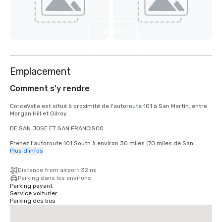
Afficher
4
autres
Emplacement
Comment s'y rendre
CordeValle est situé à proximité de l'autoroute 101 à San Martin, entre 
Morgan Hill et Gilroy.

DE SAN JOSE ET SAN FRANCISCO

Prenez l'autoroute 101 South à environ 30 miles (70 miles de San 
Francisco) jusqu'à la sortie San Martin Avenue. Prenez la sortie San 
Plus d'infos
Martin Avenue, allez vers l'ouest (à droite) jusqu'au premier feu 
(Monterey Road). Tournez à gauche au feu sur Monterey Road. Tournez 
Distance from airport 32 mi
à droite au feu suivant sur Highland Avenue. Suivez Highland à travers 
Parking dans les environs
Santa Teresa (panneau d'arrêt) en passant par notre porte de garde 
Parking payant
pour rejoindre CordeValle.

Service voiturier
Parking des bus
DEPUIS LA PÉNINSULE DE MONTEREY

Prenez la Highway 101 North sur environ 72 miles jusqu'à la sortie de 