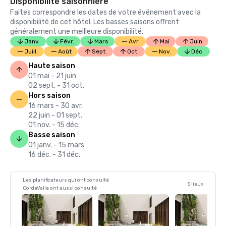
Disponibilité saisonnière
Faites correspondre les dates de votre événement avec la
disponibilité de cet hôtel. Les basses saisons offrent
généralement une meilleure disponibilité.
Janv.
Févr.
Mars
Avr.
Mai
Juin
Juill.
Août
Sept.
Oct.
Nov.
Déc.
Haute saison
01 mai - 21 juin
02 sept. - 31 oct.
Hors saison
16 mars - 30 avr.
22 juin - 01 sept.
01 nov. - 15 déc.
Basse saison
01 janv. - 15 mars
16 déc. - 31 déc.
Les planificateurs qui ont consulté
5 lieux
CordeValle ont aussi consulté