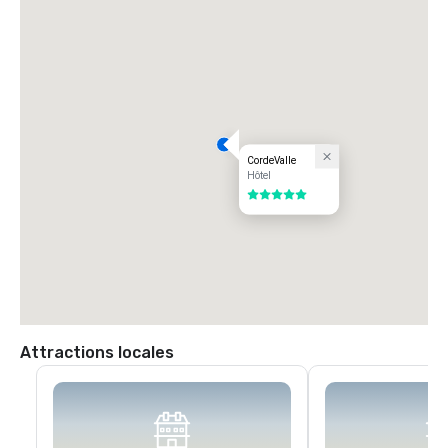
l'avenue San Martin. Tournez à gauche sur l'avenue San Martin (ouest) 
jusqu'à votre premier feu (Monterey Road). Tournez à gauche au feu 
sur Monterey Road. Tournez à droite au feu suivant sur Highland 
Avenue. Suivez Highland à travers Santa Teresa (panneau d'arrêt) en 
passant par notre porte de garde pour rejoindre CordeValle.
CordeValle
Hôtel
5 sur 5
Attractions locales