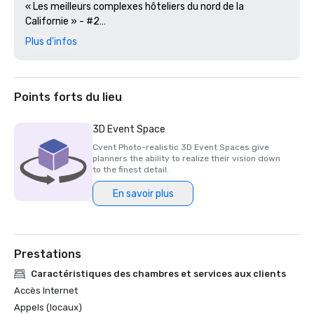
« Les meilleurs complexes hôteliers du nord de la 
Californie » - #2

Plus d'infos
Revue Golfweek — 2023

#57 Les 200 meilleurs parcours de villégiature aux États-
Unis

Points forts du lieu
Journal des affaires de la Silicon Valley — 2023

#1 sur les parcours de golf de la région de la Grande Baie

3D Event Space
Cvent Photo-realistic 3D Event Spaces give
Magazine de voyage de luxe -2023

planners the ability to realize their vision down
Les hôtels les plus romantiques du monde

to the finest detail.
En savoir plus
Prix du restaurant Wine Spectator — 2022

Prix d'excellence Best of — One Iron Bar

Prix des restaurants Wine Spectator — 2021

Prestations
Prix d'excellence Best of

Caractéristiques des chambres et services aux clients
Silicon Business Journal — 2021

Accès Internet
#1 Les parcours de golf les plus difficiles de la région de la 
Appels (locaux)