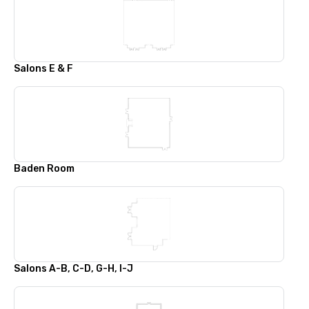
Salons E & F
Baden Room
Salons A-B, C-D, G-H, I-J