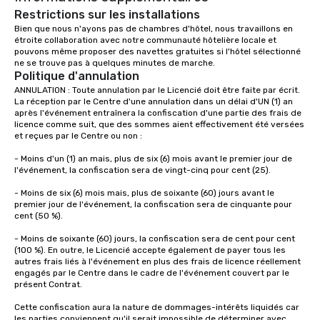
your top objectives and goals and
Restrictions sur les installations
then delivering on them. By utilizing
Bien que nous n'ayons pas de chambres d'hôtel, nous travaillons en 
étroite collaboration avec notre communauté hôtelière locale et 
the most current trends in event
pouvons même proposer des navettes gratuites si l'hôtel sélectionné 
technology and our countless
ne se trouve pas à quelques minutes de marche.  
resources in the industry, we will
Politique d'annulation
bring the experience to life for your
ANNULATION : Toute annulation par le Licencié doit être faite par écrit. 
event while staying within budget.
La réception par le Centre d'une annulation dans un délai d'UN (1) an 
après l'événement entraînera la confiscation d'une partie des frais de 
Some of our areas of expertise and
licence comme suit, que des sommes aient effectivement été versées 
service include: o cmp event
et reçues par le Centre ou non :

managers o brand experiences &
- Moins d'un (1) an mais, plus de six (6) mois avant le premier jour de 
activations o custom environmental
l'événement, la confiscation sera de vingt-cinq pour cent (25).

design o light design o audio visual &
sound o content strategy o business
- Moins de six (6) mois mais, plus de soixante (60) jours avant le 
premier jour de l'événement, la confiscation sera de cinquante pour 
theater production o production
cent (50 %).

design & management o contract
negotiations o registration
- Moins de soixante (60) jours, la confiscation sera de cent pour cent 
(100 %). En outre, le Licencié accepte également de payer tous les 
management o team building events o
autres frais liés à l'événement en plus des frais de licence réellement 
trade show design and production o
engagés par le Centre dans le cadre de l'événement couvert par le 
international travel planning
présent Contrat.

Cette confiscation aura la nature de dommages-intérêts liquidés car 
les parties conviennent qu'il serait impossible de déterminer avec 