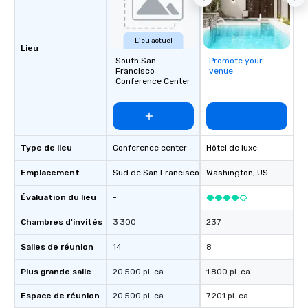
Lieu actuel
Lieu
South San
Promote your
Francisco
venue
Conference Center
Type de lieu
Conference center
Hôtel de luxe
Emplacement
Sud de San Francisco
, US
Washington
, US
Évaluation du lieu
-
Chambres d'invités
3 300
237
Salles de réunion
14
8
Plus grande salle
20 500 pi. ca.
1 800 pi. ca.
Espace de réunion
20 500 pi. ca.
7 201 pi. ca.