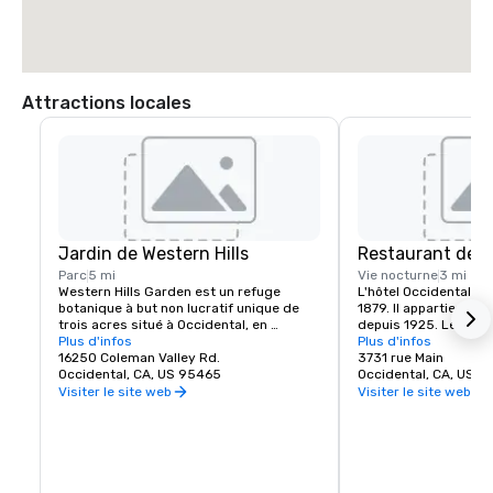
Attractions locales
Jardin de Western Hills
Restaurant de l'
Parc
5 mi
Vie nocturne
3 mi
Western Hills Garden est un refuge 
L'hôtel Occidental Uni
botanique à but non lucratif unique de 
1879. Il appartient à l
trois acres situé à Occidental, en 
depuis 1925. Le bâtim
Californie, qui offre une explosion 
Plus d'infos
abrite un café, un salo
Plus d'infos
sensorielle de textures, de couleurs, de 
16250 Coleman Valley Rd.
manger et la salle de
3731 rue Main
formes et de sons. C'est un exemple 
Occidental, CA, US 95465
Ballroom. Le café ouv
Occidental, CA, US 
étonnant de biodiversité cultivée, qui 
les matins et sert des
Visiter le site web
Visiter le site web
abrite des espèces végétales rares et 
fraîchement sorties d
importantes, dont beaucoup sont 
La salle à manger et l
presque éteintes dans la nature.
ouverts tous les jours
déjeuner ou un dîner p
comprend généraleme
salades, des soupes, 