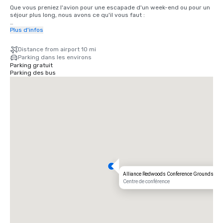
Que vous preniez l'avion pour une escapade d'un week-end ou pour un 
séjour plus long, nous avons ce qu'il vous faut :

Aéroport international de San Francisco (SFO) : un trajet pittoresque 
Plus d'infos
de 2 heures vous permettra de vous détendre depuis votre arrivée.

Distance from airport 10 mi
Aéroport Charles M. Schulz — Sonoma County de Santa Rosa (STS) : à 
Parking dans les environs
seulement 35 minutes de notre porte, l'itinéraire le plus rapide pour 
Parking gratuit
rejoindre votre retraite rustique.
Parking des bus
Alliance Redwoods Conference Grounds
Centre de conférence