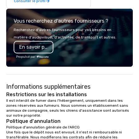
Consulter le profil
retreat with us is easy and our pricing
is affordable. We are the perfect
location for your day or overnight
Vous recherchez d'autres fournisseurs ?
corporate offsite retreat! With a wide
variety of activities available, you can
Recherchez d'autres fournisseurs pour vos besoins en
choose what would suit your team
matière d'audiovisuel, d'activités, de transport et autres.
best. Sonoma Zipline Adventures is a
En savoir plus
popular option. We can also facilitate
team building, archery tag, and
Propulsé par
challenge courses for a day full of
adventure. Our team can help assist
you in planning your custom event. We
serve a number of different meal and
Informations supplémentaires
snack options to make your day with
your team enjoyable and successful.
Restrictions sur les installations
We have a large dining hall that can
Il est interdit de fumer dans l'hébergement, uniquement dans les 
zones réservées aux fumeurs. Nous sommes un établissement sans 
serve 450 guests at a time. But, if you
animaux de compagnie, seuls les chiens d'assistance sont autorisés 
would like a more intimate upscale
sur notre propriété.
option, our full catering team can work
Politique d'annulation
with you to create the meal of your
Politique d'annulation générale de l'ARCG

dreams! If you would like to use a
Une fois que le dépôt nous est envoyé, il n'est ni remboursable ni 
transférable. Nous modifierons les contrats afin de réduire les 
meeting room we have a number of