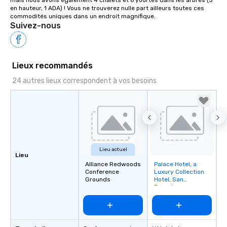
mais nous avons également 4 chalets et 6 yourtes dans les arbres (5 
en hauteur, 1 ADA) ! Vous ne trouverez nulle part ailleurs toutes ces 
commodités uniques dans un endroit magnifique.
Suivez-nous
Lieux recommandés
24 autres lieux correspondent à vos besoins
Lieu actuel
Lieu
Alliance Redwoods
Palace Hotel, a
Removed from
Conference
Luxury Collection
favorites
Grounds
Hotel, San
Francisco