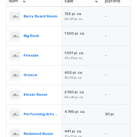
Nom
salle
plafond
725 pi. ca.
Berry Board Room
-
25 x 29 pi. ca.
1 500 pi. ca.
Big Rock
-
-
1 001 pi. ca.
Fireside
-
47 x 23 pi. ca.
455 pi. ca.
Groove
-
35 x 13 pi. ca.
2 100 pi. ca.
Kinser Room
-
50 x 42 pi. ca.
4 785 pi. ca.
Performing Arts Center (PAC)
30 pi.
-
441 pi. ca.
Redwood Room
-
21 x 21 pi. ca.