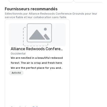
pâtes, du bœuf, du poul
tiramisu maison. Le S
Fournisseurs recommandés
pour servir la pinte de
Sélectionnés par Alliance Redwoods Conference Grounds pour leur 
de la ville. L'Union es
service fiable et leur collaboration sans faille.
générations de famill
réunissent dans le 
Alliance Redwoods Conference Grounds
Occidental
We are nestled in a beautiful redwood
forest. The air is crisp and fresh here.
We are the perfect place for you and
your group to come get away from
Activité
the hustle and bustle of everyday life.
Come unplug and recharge your
mental battery! We offer activities and
meetings spaces as well as catered
meals, tailored to meet your unique
needs. The process of booking a