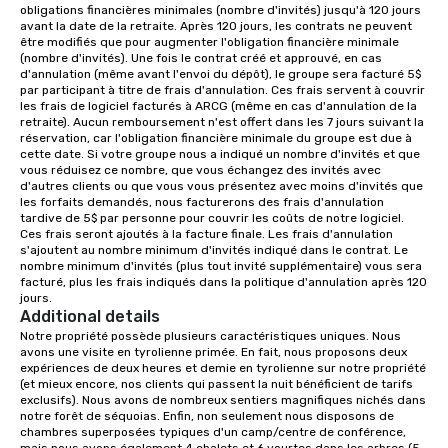
obligations financières minimales (nombre d'invités) jusqu'à 120 jours 
different rooms that are available,
avant la date de la retraite. Après 120 jours, les contrats ne peuvent 
from boardrooms to large venues. We
être modifiés que pour augmenter l'obligation financière minimale 
(nombre d'invités). Une fois le contrat créé et approuvé, en cas 
have cozy lodging options ranging
d'annulation (même avant l'envoi du dépôt), le groupe sera facturé 5$ 
anywhere from cabins to cottages.
par participant à titre de frais d'annulation. Ces frais servent à couvrir 
Wake up under the canopy in a
les frais de logiciel facturés à ARCG (même en cas d'annulation de la 
retraite). Aucun remboursement n'est offert dans les 7 jours suivant la 
forested paradise at whatever level
réservation, car l'obligation financière minimale du groupe est due à 
of creature comfort your team
cette date. Si votre groupe nous a indiqué un nombre d'invités et que 
prefers. Call or email us today to plan
vous réduisez ce nombre, que vous échangez des invités avec 
d'autres clients ou que vous vous présentez avec moins d'invités que 
your retreat!
les forfaits demandés, nous facturerons des frais d'annulation 
tardive de 5$ par personne pour couvrir les coûts de notre logiciel. 
Ces frais seront ajoutés à la facture finale. Les frais d'annulation 
s'ajoutent au nombre minimum d'invités indiqué dans le contrat. Le 
nombre minimum d'invités (plus tout invité supplémentaire) vous sera 
facturé, plus les frais indiqués dans la politique d'annulation après 120 
jours.
Additional details
Notre propriété possède plusieurs caractéristiques uniques. Nous 
avons une visite en tyrolienne primée. En fait, nous proposons deux 
expériences de deux heures et demie en tyrolienne sur notre propriété 
(et mieux encore, nos clients qui passent la nuit bénéficient de tarifs 
exclusifs). Nous avons de nombreux sentiers magnifiques nichés dans 
notre forêt de séquoias. Enfin, non seulement nous disposons de 
chambres superposées typiques d'un camp/centre de conférence, 