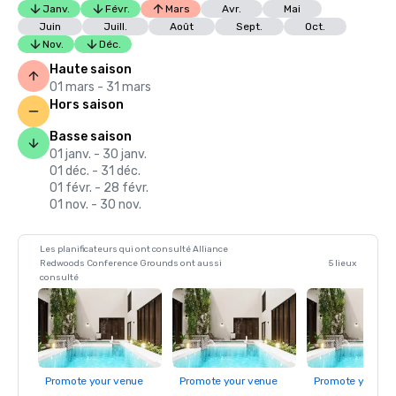
Janv.
Févr.
Mars
Avr.
Mai
Juin
Juill.
Août
Sept.
Oct.
Nov.
Déc.
Haute saison
01 mars - 31 mars
Hors saison
Basse saison
01 janv. - 30 janv.
01 déc. - 31 déc.
01 févr. - 28 févr.
01 nov. - 30 nov.
Les planificateurs qui ont consulté Alliance
Redwoods Conference Grounds ont aussi
5 lieux
consulté
Promote your venue
Promote your venue
Promote your ve