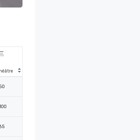
héâtre
Salle de classe
50
27
100
32
65
32