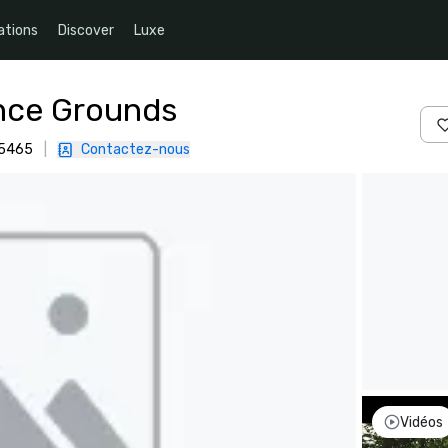
ations
Discover
Luxe
nce Grounds
95465
|
Contactez-nous
Vidéos