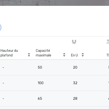
Hauteur du
Capacité
plafond
maximale
En U
T
-
50
20
-
100
32
-
65
28