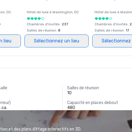
ton
, DC
Hôtel de luxe à
Washington
, DC
Hôtel de luxe à
Washi
0
Chambres d'invités
:
237
Chambres d'invités
:
2
Salles de réunion
:
8
Salles de réunion
:
17
n lieu
Sélectionnez un lieu
Sélectionnez 
salle
Salles de réunion
10
rieur)
Capacité en places debout
 ca.
480
ion et des plans d’étage interactifs en 3D.