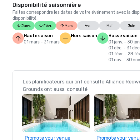
Disponibilité saisonnière
Faites correspondre les dates de votre événement avec la dispo
disponibilité.
Janv.
Févr.
Mars
Avr.
Mai
Juin
Haute saison
Hors saison
Basse saison
01 mars - 31 mars
01 janv. - 30 jan
01 déc. - 31 déc
01 févr. - 28 fév
01 nov. - 30 nov
Les planificateurs qui ont consulté Alliance Re
Grounds ont aussi consulté
Promote your venue
Promote your venu