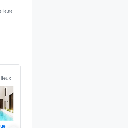
illeure
 lieux
nue
Promote your venue