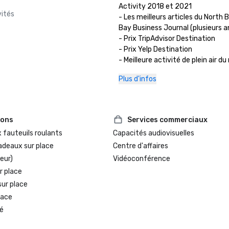
Activity 2018 et 2021 

vités
- Les meilleurs articles du North 
Bay Business Journal (plusieurs a
- Prix TripAdvisor Destination

- Prix Yelp Destination

- Meilleure activité de plein air d
Bohemian (plusieurs années) 
Plus d'infos
ions
Services commerciaux
 fauteuils roulants
Capacités audiovisuelles
adeaux sur place
Centre d'affaires
eur)
Vidéoconférence
r place
sur place
lace
é