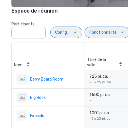
Espace de réunion
Participants
Configuration
Fonctionnalité
Taille de la
Nom
salle
725 pi. ca.
Berry Board Room
25 x 29 pi. ca.
1 500 pi. ca.
Big Rock
-
1 001 pi. ca.
Fireside
47 x 23 pi. ca.