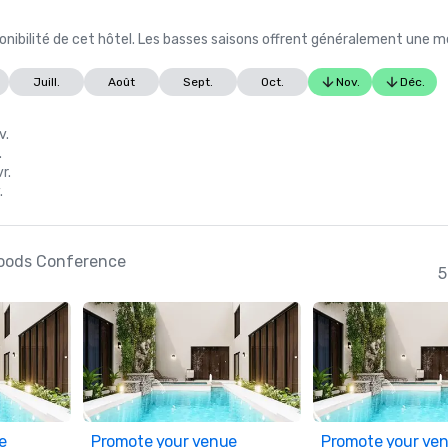
nibilité de cet hôtel. Les basses saisons offrent généralement une me
Juill.
Août
Sept.
Oct.
Nov.
Déc.
v.
.
r.
.
dwoods Conference
5
e
Promote your venue
Promote your ve