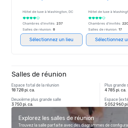
Hôtel de luxe à
Washington
, DC
Hôtel de luxe à
Washing
Chambres d'invités
:
237
Chambres d'invités
:
22
Salles de réunion
:
8
Salles de réunion
:
17
Sélectionnez un lieu
Sélectionnez u
Salles de réunion
Espace total de la réunion
Plus grande 
18 728 pi. ca.
4 785 pi. ca.
Deuxième plus grande salle
Espace (exté
3 750 pi. ca.
5 052 960 pi.
Explorez les salles de réunion
Trouvez la salle parfaite avec des diagrammes de configurat