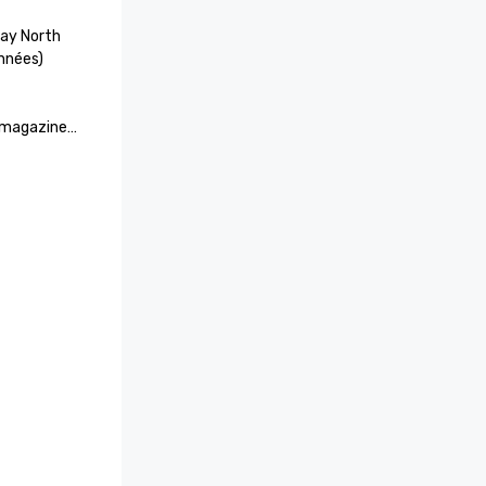
Bay North 
nnées)

u magazine 