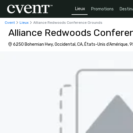
Lieux
Promotions
Destin
Cvent
Lieux
Alliance Redwoods Conference Grounds
Alliance Redwoods Confere
6250 Bohemian Hwy, Occidental, CA, États-Unis d'Amérique, 