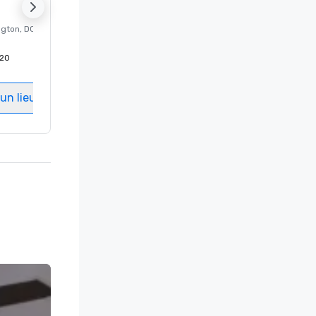
ngton
, DC
Hôtel de luxe à
Washington
, DC
20
Chambres d'invités
:
237
Salles de réunion
:
8
un lieu
Sélectionnez un lieu