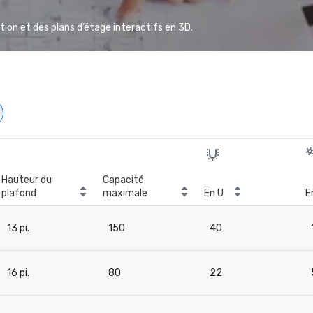
ion et des plans d’étage interactifs en 3D.
Hauteur du
Capacité
plafond
maximale
En U
E
13 pi.
150
40
16 pi.
80
22