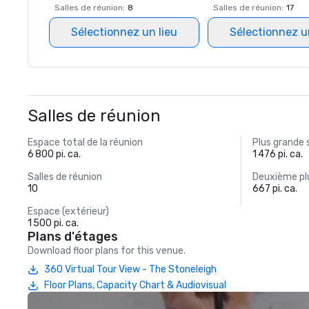
Salles de réunion
:
8
Salles de réunion
:
17
Sélectionnez un lieu
Sélectionnez u
Salles de réunion
Espace total de la réunion
Plus grande 
6 800 pi. ca.
1 476 pi. ca.
Salles de réunion
Deuxième plu
10
667 pi. ca.
Espace (extérieur)
1 500 pi. ca.
Plans d'étages
Download floor plans for this venue.
360 Virtual Tour View - The Stoneleigh
Floor Plans, Capacity Chart & Audiovisual