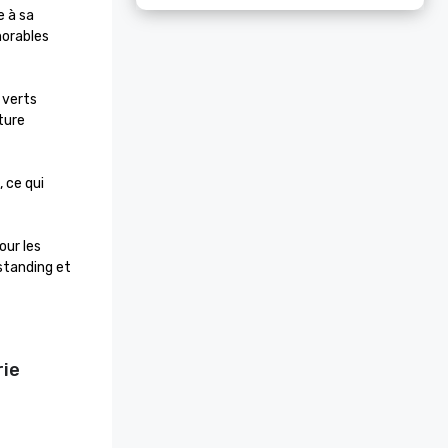
 à sa 
orables 
verts 
ure 
 ce qui 
ur les 
standing et 
rie