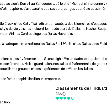
veau au Lion's Den et au Bar Leoness, où le chef Michael White donne vie
ge d'atmosphère, d'artisanat et de saveurs, conçus pour être aussi mém
le Creek et du Katy Trail, offrant un accès à des kilomètres d'espaces 
yle de vie voisines incluent le musée d'art de Dallas, le Nasher Sculpt
ican Airlines Center, siège des Dallas Mavericks.

à l'aéroport international de Dallas Fort Worth et au Dallas Love Field,
unions et les événements, le Stoneleigh offre un cadre exceptionnel po
t les conférences. Notre grand salon, nos salles d'événements de grand 
cueillir des groupes et des expériences de différentes tailles.

 confort et sophistication intemporelle.
Classements de l'indust
AAA
ection