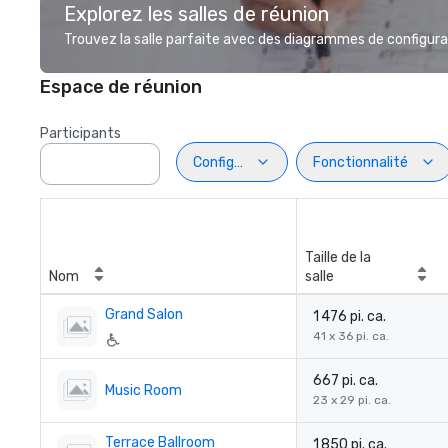
Explorez les salles de réunion
Trouvez la salle parfaite avec des diagrammes de configurat
Espace de réunion
Participants
Configuration
Fonctionnalité
Taille de la
Nom
salle
Grand Salon
1 476 pi. ca.
41 x 36 pi. ca.
667 pi. ca.
Music Room
23 x 29 pi. ca.
Terrace Ballroom
1 850 pi. ca.