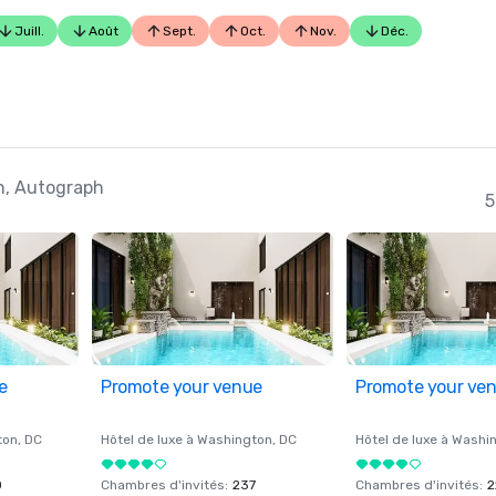
Juill.
Août
Sept.
Oct.
Nov.
Déc.
gh, Autograph
5
e
Promote your venue
Promote your ve
ton
, DC
Hôtel de luxe à
Washington
, DC
Hôtel de luxe à
Washi
0
Chambres d'invités
:
237
Chambres d'invités
:
2