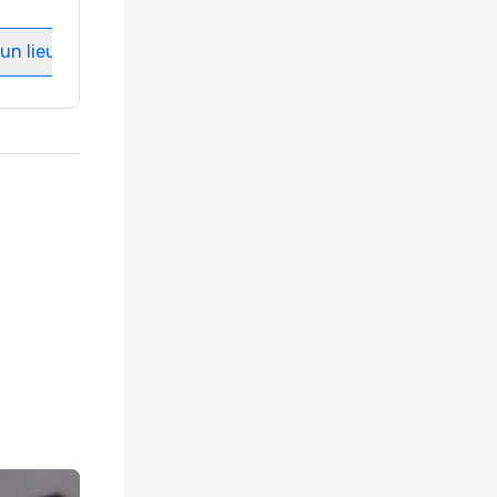
Salles de réunion
:
8
un lieu
Sélectionnez un lieu