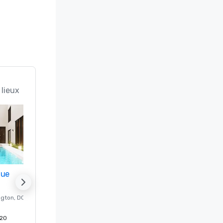
 lieux
nue
Promote your venue
ngton
, DC
Hôtel de luxe à
Washington
, DC
20
Chambres d'invités
:
237