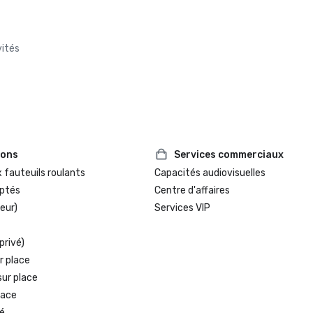
vités
ions
Services commerciaux
 fauteuils roulants
Capacités audiovisuelles
ptés
Centre d'affaires
eur)
Services VIP
privé)
r place
sur place
lace
é