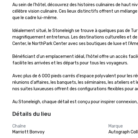
Au sein de l'hôtel, découvrez des histoires culinaires de haut ni
célèbre vision culinaire. Ces lieux distinctifs offrent un mélan
que le cadre lui-même.

Idéalement situé, le Stoneleigh se trouve à quelques pas de Turt
magnifiquement entretenus. Les destinations culturelles et de st
Center, le NorthPark Center avec ses boutiques de luxe et l'Amer
Bénéficiant d'un emplacement idéal, l'hôtel offre un accès facile 
facilite les arrivées et les départs pour tous les voyageurs.

Avec plus de 6 000 pieds carrés d'espace polyvalent pour les ré
réunions d'affaires, les banquets, les séminaires, les ateliers e
nos suites luxueuses offrent des configurations flexibles pour ac
Au Stoneleigh, chaque détail est conçu pour inspirer connexion,
Détails du lieu
Chaîne
Marque
Marriott Bonvoy
Autograph Coll