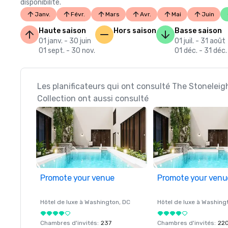
disponibilité.
Janv.
Févr.
Mars
Avr.
Mai
Juin
Haute saison
Hors saison
Basse saison
01 janv. - 30 juin
01 juil. - 31 août
01 sept. - 30 nov.
01 déc. - 31 déc.
Les planificateurs qui ont consulté The Stonelei
Collection ont aussi consulté
Promote your venue
Promote your venu
Hôtel de luxe à
Washington
, DC
Hôtel de luxe à
Washing
Chambres d'invités
:
237
Chambres d'invités
:
22