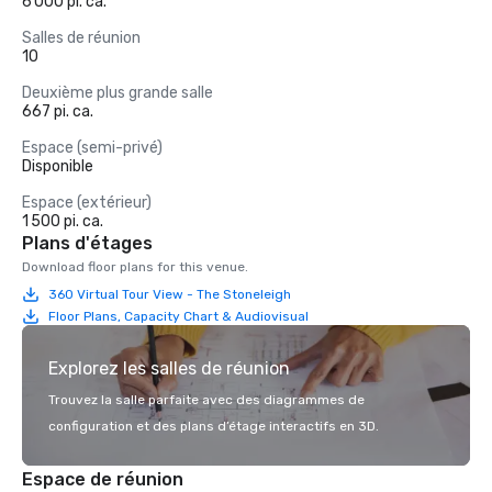
6 000 pi. ca.
Salles de réunion
10
Deuxième plus grande salle
667 pi. ca.
Espace (semi-privé)
Disponible
Espace (extérieur)
1 500 pi. ca.
Plans d'étages
Download floor plans for this venue.
360 Virtual Tour View - The Stoneleigh
Floor Plans, Capacity Chart & Audiovisual
Explorez les salles de réunion
Trouvez la salle parfaite avec des diagrammes de
configuration et des plans d’étage interactifs en 3D.
Espace de réunion