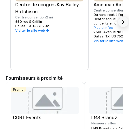
Centre de congrès Kay Bailey
American Airlin
Centre convention
1 
Hutchison
Du hard rock à l'opéra
Centre convention
2 mi
Center accueille tout
650 rue S Griffin
concerts en direct, sa
Dallas, TX, US 75202
Mavericks de la NBA et
Plus d'infos
Visiter le site web
LNH.
2500 Avenue de la Vi
Dallas, TX, US 75219
Visiter le site web
Fournisseurs à proximité
Promu
CORT Events
LMS Brandz
Plusieurs villes
LMS Brandz is a full-s