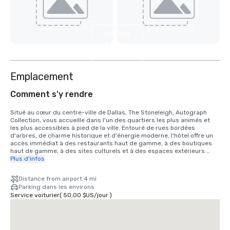
Afficher
4
autres
Emplacement
Comment s'y rendre
Situé au cœur du centre-ville de Dallas, The Stoneleigh, Autograph 
Collection, vous accueille dans l'un des quartiers les plus animés et 
les plus accessibles à pied de la ville. Entouré de rues bordées 
d'arbres, de charme historique et d'énergie moderne, l'hôtel offre un 
accès immédiat à des restaurants haut de gamme, à des boutiques 
haut de gamme, à des sites culturels et à des espaces extérieurs 
pittoresques. À quelques pas, vous pourrez explorer Turtle Creek et le 
Plus d'infos
Katy Trail, qui regorge de kilomètres de sentiers magnifiquement 
entretenus, parfaits pour la marche, la course à pied ou le vélo. Les 
Distance from airport 4 mi
attractions voisines incluent le musée d'art de Dallas, le Nasher 
Parking dans les environs
Sculpture Center, le NorthPark Center et l'American Airlines Center, qui 
Service voiturier
(
50,00 $US
/
jour
)
abrite les Dallas Mavericks et les principaux événements de 
divertissement.

Depuis l'aéroport Love Field de Dallas (DAL) : environ 15 à 20 minutes 
(5 à 6 miles) via Mockingbird Lane et Harry Hines Boulevard ou le 