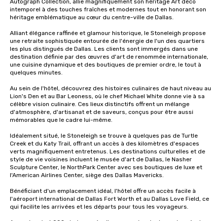
Autograph Collection, allie magnifiquement son héritage Art déco 
intemporel à des touches fraîches et modernes tout en honorant son 
héritage emblématique au cœur du centre-ville de Dallas.

Alliant élégance raffinée et glamour historique, le Stoneleigh propose 
une retraite sophistiquée entourée de l'énergie de l'un des quartiers 
les plus distingués de Dallas. Les clients sont immergés dans une 
destination définie par des œuvres d'art de renommée internationale, 
une cuisine dynamique et des boutiques de premier ordre, le tout à 
quelques minutes.

Au sein de l'hôtel, découvrez des histoires culinaires de haut niveau au 
Lion's Den et au Bar Leoness, où le chef Michael White donne vie à sa 
célèbre vision culinaire. Ces lieux distinctifs offrent un mélange 
d'atmosphère, d'artisanat et de saveurs, conçus pour être aussi 
mémorables que le cadre lui-même.

Idéalement situé, le Stoneleigh se trouve à quelques pas de Turtle 
Creek et du Katy Trail, offrant un accès à des kilomètres d'espaces 
verts magnifiquement entretenus. Les destinations culturelles et de 
style de vie voisines incluent le musée d'art de Dallas, le Nasher 
Sculpture Center, le NorthPark Center avec ses boutiques de luxe et 
l'American Airlines Center, siège des Dallas Mavericks.

Bénéficiant d'un emplacement idéal, l'hôtel offre un accès facile à 
l'aéroport international de Dallas Fort Worth et au Dallas Love Field, ce 
qui facilite les arrivées et les départs pour tous les voyageurs.
