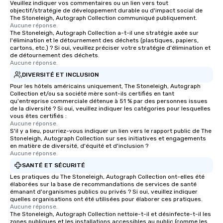
Veuillez indiquer vos commentaires ou un lien vers tout
objectif/stratégie de développement durable ou d'impact social de
The Stoneleigh, Autograph Collection communiqué publiquement.
Aucune réponse.
The Stoneleigh, Autograph Collection a-t-il une stratégie axée sur
l'élimination et le détournement des déchets (plastiques, papiers,
cartons, etc.) ? Si oui, veuillez préciser votre stratégie d'élimination et
de détournement des déchets.
Aucune réponse.
DIVERSITÉ ET INCLUSION
Pour les hôtels américains uniquement, The Stoneleigh, Autograph
Collection et/ou sa société mère sont-ils certifiés en tant
qu'entreprise commerciale détenue à 51 % par des personnes issues
de la diversité ? Si oui, veuillez indiquer les catégories pour lesquelles
vous êtes certifiés :
Aucune réponse.
S'il y a lieu, pourriez-vous indiquer un lien vers le rapport public de The
Stoneleigh, Autograph Collection sur ses initiatives et engagements
en matière de diversité, d'équité et d'inclusion ?
Aucune réponse.
SANTÉ ET SÉCURITÉ
Les pratiques du The Stoneleigh, Autograph Collection ont-elles été
élaborées sur la base de recommandations de services de santé
émanant d'organismes publics ou privés ? Si oui, veuillez indiquer
quelles organisations ont été utilisées pour élaborer ces pratiques.
Aucune réponse.
The Stoneleigh, Autograph Collection nettoie-t-il et désinfecte-t-il les
zones publiques et les installations accessibles au public (comme les