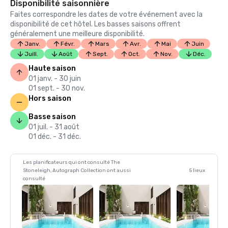
Disponibilité saisonnière
Faites correspondre les dates de votre événement avec la
disponibilité de cet hôtel. Les basses saisons offrent
généralement une meilleure disponibilité.
Janv.
Févr.
Mars
Avr.
Mai
Juin
Juill.
Août
Sept.
Oct.
Nov.
Déc.
Haute saison
01 janv. - 30 juin
01 sept. - 30 nov.
Hors saison
Basse saison
01 juil. - 31 août
01 déc. - 31 déc.
Les planificateurs qui ont consulté The
Stoneleigh, Autograph Collection ont aussi
5 lieux
consulté