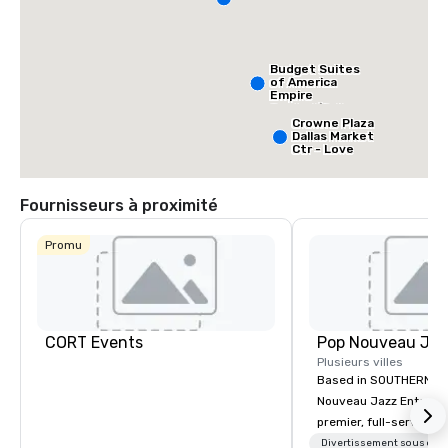
Budget Suites
of America
Empire
Central/Dallas
Crowne Plaza
Dallas Market
Ctr - Love
Field
Fournisseurs à proximité
Promu
CORT Events
Plusieurs villes
Based in SOUTHERN CA
Nouveau Jazz Entertai
premier, full-service J
entertainment manag
Divertissement sous cont