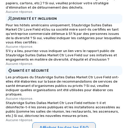
papiers, cartons, etc.) ? Si oui, veuillez préciser votre stratégie
d'élimination et de détournement des déchets.
Aucune réponse.
DIVERSITÉ ET INCLUSION
Pour les hôtels américains uniquement, Staybridge Suites Dallas
Market Ctr Love Field et/ou sa société mère sont-ils certifiés en tant
qu'entreprise commerciale détenue à 51 % par des personnes issues
de la diversité ? Si oui, veuillez indiquer les catégories pour lesquelles
vous êtes certifiés :
Aucune réponse.
S'il y a lieu, pourriez-vous indiquer un lien vers le rapport public de
Staybridge Suites Dallas Market Ctr Love Field sur ses initiatives et
engagements en matière de diversité, d'équité et d'inclusion ?
Aucune réponse.
SANTÉ ET SÉCURITÉ
Les pratiques du Staybridge Suites Dallas Market Ctr Love Field ont-
elles été élaborées sur la base de recommandations de services de
santé émanant d'organismes publics ou privés ? Si oui, veuillez
indiquer quelles organisations ont été utilisées pour élaborer ces
pratiques.
Aucune réponse.
Staybridge Suites Dallas Market Ctr Love Field nettoie-t-il et
désinfecte-t-il les zones publiques et les installations accessibles au
public (comme les salles de réunion, les restaurants, les ascenseurs,
etc.) Si oui, décrivez les nouvelles mesures prises.
Aucune réponse.
Afficher toutes les FAQ