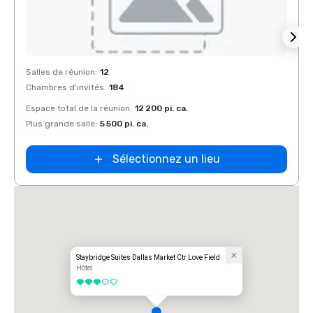
Removed from favorites
Rem
Salles de réunion
:
12
Salles
Chambres d'invités
:
184
Chamb
Espace total de la réunion
:
12 200 pi. ca.
Espace
Plus grande salle
:
5 500 pi. ca.
Plus g
Sélectionnez un lieu
Staybridge Suites Dallas Market Ctr Love Field
Hôtel
3 sur 5