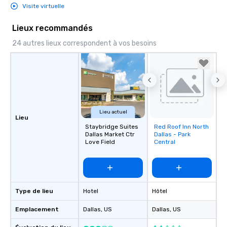
decades of experience
Visite virtuelle
weddings all over the 
ready to provide you w
Lieux recommandés
soundtrack to enhanc
24 autres lieux correspondent à vos besoins
of your special day! F
mood for your "I do" m
creating a swinging vib
hour, to providing som
for dinner which lead r
unforgettable all night
Pop Nouveau will be th
Lieu actuel
Lieu
of the way to make pl
Staybridge Suites
Red Roof Inn North
Removed from
wedding day a breeze
Dallas Market Ctr
Dallas - Park
favorites
options available for 
Love Field
Central
and every budget.
Type de lieu
Hotel
Hôtel
Emplacement
Dallas
, US
Dallas
, US