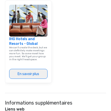
brand launch, our ens
styled and coached to
aesthetic excellence of
Bespoke Curation: From
pianists to full "Big B
orchestras. Versatile R
library of hundreds of
IHG Hotels and
rearranged with synco
Resorts - Global
and soul. ► Visual Sophistication: Our
We can't create the deck, but we
performers reflect the
can definitely make meetings
more fun. So come meet how
aesthetic—classic ele
you meet. We'll get your group
modern edge. By choo
in the right headspace.
Nouveau Jazz, you aren
a band; you are securi
En savoir plus
immersive experience.
in that "golden hour"
the music is sophistic
cocktails and conversa
infectious enough to 
engaged and energize
Informations supplémentaires
the night. ► Pop Nouveau has
Liens web