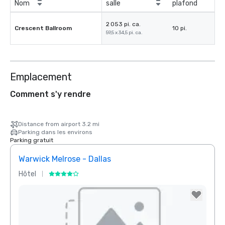
Nom
salle
plafond
2 053 pi. ca.
Crescent Ballroom
10 pi.
59,5 x 34,5 pi. ca.
Emplacement
Comment s'y rendre
Distance from airport 3.2 mi
Parking dans les environs
Parking gratuit
Warwick Melrose - Dallas
Crow
Hôtel
Hôtel