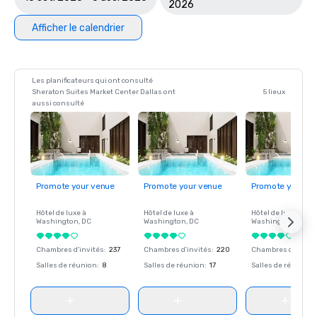
2026
Afficher le calendrier
Les planificateurs qui ont consulté
Sheraton Suites Market Center Dallas ont
5 lieux
aussi consulté
Promote your venue
Promote your venue
Promote your ve
Hôtel de luxe à
Hôtel de luxe à
Hôtel de luxe à
Washington
, DC
Washington
, DC
Washington
, DC
Chambres d'invités
:
237
Chambres d'invités
:
220
Chambres d'invité
Salles de réunion
:
8
Salles de réunion
:
17
Salles de réunion
: