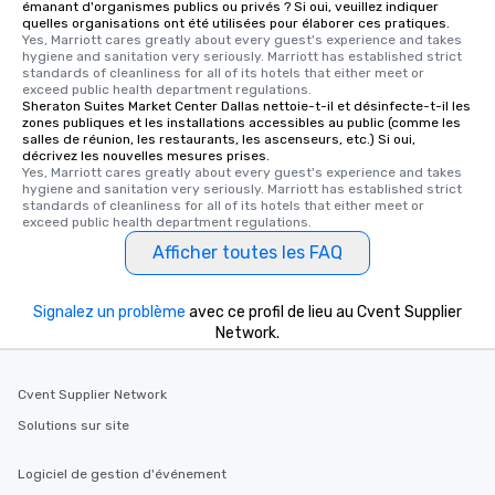
émanant d'organismes publics ou privés ? Si oui, veuillez indiquer
quelles organisations ont été utilisées pour élaborer ces pratiques.
Yes, Marriott cares greatly about every guest's experience and takes 
hygiene and sanitation very seriously. Marriott has established strict 
standards of cleanliness for all of its hotels that either meet or 
exceed public health department regulations. 
Sheraton Suites Market Center Dallas nettoie-t-il et désinfecte-t-il les
zones publiques et les installations accessibles au public (comme les
salles de réunion, les restaurants, les ascenseurs, etc.) Si oui,
décrivez les nouvelles mesures prises.
Yes, Marriott cares greatly about every guest's experience and takes 
hygiene and sanitation very seriously. Marriott has established strict 
standards of cleanliness for all of its hotels that either meet or 
exceed public health department regulations. 
Afficher toutes les FAQ
Signalez un problème
avec ce profil de lieu au Cvent Supplier
Network.
Cvent Supplier Network
Solutions sur site
Logiciel de gestion d'événement