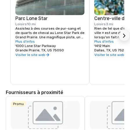
Parc Lone Star
Centre-ville de 
Loisirs
10 mi
Loisirs
3 mi
Assistez à des courses de pur-sang et 
Rien de tel que d'être
de quarts de cheval au Lone Star Park de 
ville » est une déclar
Grand Prairie. Une magnifique piste, un 
lorsqu'on fait référen
club-house et des installations 
Plus d'infos
Un accès et des comm
Plus d'infos
d'observation accueillent la Breeders 
1000 Lone Star Parkway
des taux de location 
1412 Main
Cup 2004 et d'autres courses tout au 
Grande Prairie, TX, US 75050
investissements impo
Dallas, TX, US 75202
long de l'année. Le Lone Star Park est 
secteurs privé et pub
Visiter le site web
Visiter le site web
ouvert 363 jours par an et accueille des 
ville le meilleur endroi
milliers de visiteurs chaque mois pour 
faire des affaires.
suivre les courses en direct et les 
courses diffusées en simultané.
Fournisseurs à proximité
Promu