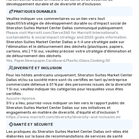
développement durable et de diversité et d'inclusion.
PRATIQUES DURABLES
Veuillez indiquer vos commentaires ou un lien vers tout
objectif/stratégie de développement durable ou d'impact social de
Sheraton Suites Market Center Dallas communiqué publiquement.
Please visit Marriott.com/Serve360 for Marriott International's 
sustainability & social impact strategy and 2025 goals information.
Sheraton Suites Market Center Dallas a-t-il une stratégie axée sur
l'élimination et le détournement des déchets (plastiques, papiers,
cartons, etc.) ? Si oui, veuillez préciser votre stratégie d'élimination et
de détournement des déchets.
Yes, Paper,Newspaper,Cardboard,Plastic,Glass,Cooking Oil
DIVERSITÉ ET INCLUSION
Pour les hôtels américains uniquement, Sheraton Suites Market Center
Dallas et/ou sa société mère sont-ils certifiés en tant qu'entreprise
commerciale détenue à 51 % par des personnes issues de la diversité
? Si oui, veuillez indiquer les catégories pour lesquelles vous êtes
certifiés :
Aucune réponse.
S'il y a lieu, pourriez-vous indiquer un lien vers le rapport public de
Sheraton Suites Market Center Dallas sur ses initiatives et
engagements en matière de diversité, d'équité et d'inclusion ?
https://www.marriott.com/diversity/diversity-and-inclusion.mi
SANTÉ ET SÉCURITÉ
Les pratiques du Sheraton Suites Market Center Dallas ont-elles été
élaborées sur la base de recommandations de services de santé