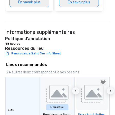
En savoir plus
En savoir plus
Informations supplémentaires
Politique d'annulation
48 heures
Ressources du lieu
Renaissance Saint Elm Info Sheet
Lieux recommandés
24 autres lieux correspondent à vos besoins
Lieu actuel
Lieu
Renaissance Saint
Drury Inn & Suites
Removed from