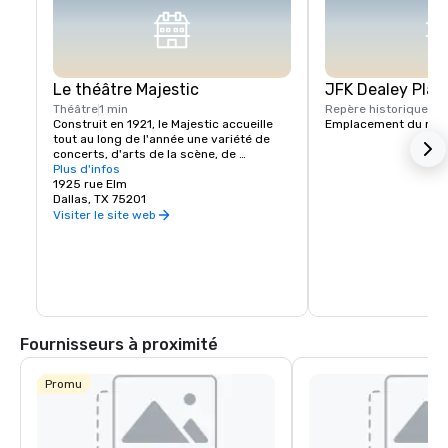
Le théâtre Majestic
JFK Dealey Plaz
Théâtre
1 min
Repère historique
1 m
Construit en 1921, le Majestic accueille 
Emplacement du mus
tout au long de l'année une variété de 
concerts, d'arts de la scène, de 
comédies et d'événements corporatifs 
Plus d'infos
présentés par des artistes nationaux et 
1925 rue Elm
locaux.
Dallas, TX 75201
Visiter le site web
Fournisseurs à proximité
Promu