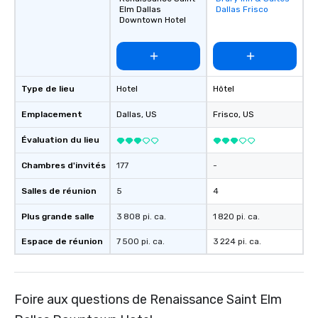
Elm Dallas
Dallas Frisco
favorites
Downtown Hotel
Type de lieu
Hotel
Hôtel
Emplacement
Dallas
, US
Frisco
, US
Évaluation du lieu
Chambres d'invités
177
-
Salles de réunion
5
4
Plus grande salle
3 808 pi. ca.
1 820 pi. ca.
Espace de réunion
7 500 pi. ca.
3 224 pi. ca.
Foire aux questions de Renaissance Saint Elm