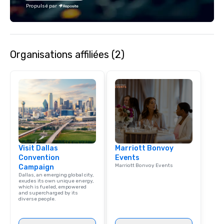
Propulsé par
Organisations affiliées (2)
Visit Dallas
Marriott Bonvoy
Convention
Events
Marriott Bonvoy Events
Campaign
Dallas, an emerging global city,
exudes its own unique energy,
which is fueled, empowered
and supercharged by its
diverse people.