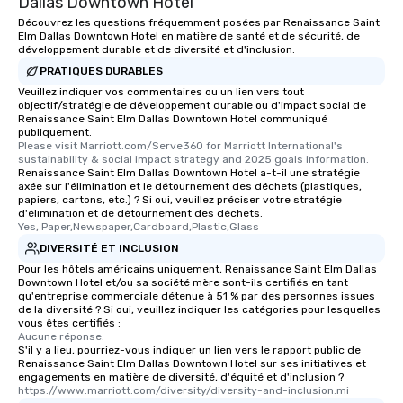
Dallas Downtown Hotel
Découvrez les questions fréquemment posées par Renaissance Saint
Elm Dallas Downtown Hotel en matière de santé et de sécurité, de
développement durable et de diversité et d'inclusion.
PRATIQUES DURABLES
Veuillez indiquer vos commentaires ou un lien vers tout
objectif/stratégie de développement durable ou d'impact social de
Renaissance Saint Elm Dallas Downtown Hotel communiqué
publiquement.
Please visit Marriott.com/Serve360 for Marriott International's 
sustainability & social impact strategy and 2025 goals information.
Renaissance Saint Elm Dallas Downtown Hotel a-t-il une stratégie
axée sur l'élimination et le détournement des déchets (plastiques,
papiers, cartons, etc.) ? Si oui, veuillez préciser votre stratégie
d'élimination et de détournement des déchets.
Yes, Paper,Newspaper,Cardboard,Plastic,Glass
DIVERSITÉ ET INCLUSION
Pour les hôtels américains uniquement, Renaissance Saint Elm Dallas
Downtown Hotel et/ou sa société mère sont-ils certifiés en tant
qu'entreprise commerciale détenue à 51 % par des personnes issues
de la diversité ? Si oui, veuillez indiquer les catégories pour lesquelles
vous êtes certifiés :
Aucune réponse.
S'il y a lieu, pourriez-vous indiquer un lien vers le rapport public de
Renaissance Saint Elm Dallas Downtown Hotel sur ses initiatives et
engagements en matière de diversité, d'équité et d'inclusion ?
https://www.marriott.com/diversity/diversity-and-inclusion.mi