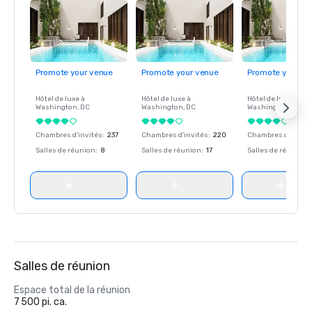
Promote your venue
Promote your venue
Promote your ve
Hôtel de luxe à
Hôtel de luxe à
Hôtel de luxe à
Washington
, DC
Washington
, DC
Washington
, DC
Chambres d'invités
:
237
Chambres d'invités
:
220
Chambres d'invité
Salles de réunion
:
8
Salles de réunion
:
17
Salles de réunion
:
Salles de réunion
Espace total de la réunion
7 500 pi. ca.