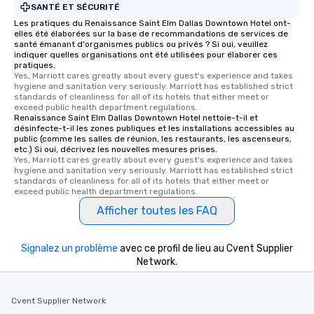
SANTÉ ET SÉCURITÉ
Les pratiques du Renaissance Saint Elm Dallas Downtown Hotel ont-
elles été élaborées sur la base de recommandations de services de
santé émanant d'organismes publics ou privés ? Si oui, veuillez
indiquer quelles organisations ont été utilisées pour élaborer ces
pratiques.
Yes, Marriott cares greatly about every guest's experience and takes 
hygiene and sanitation very seriously. Marriott has established strict 
standards of cleanliness for all of its hotels that either meet or 
exceed public health department regulations. 
Renaissance Saint Elm Dallas Downtown Hotel nettoie-t-il et
désinfecte-t-il les zones publiques et les installations accessibles au
public (comme les salles de réunion, les restaurants, les ascenseurs,
etc.) Si oui, décrivez les nouvelles mesures prises.
Yes, Marriott cares greatly about every guest's experience and takes 
hygiene and sanitation very seriously. Marriott has established strict 
standards of cleanliness for all of its hotels that either meet or 
exceed public health department regulations. 
Afficher toutes les FAQ
Signalez un problème
avec ce profil de lieu au Cvent Supplier
Network.
Cvent Supplier Network