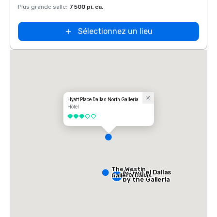
Plus grande salle
:
7 500 pi. ca.
Plus g
Sélectionnez un lieu
Hyatt Place Dallas North Galleria
Hôtel
3 sur 5
The Westin
AC Hotel Dallas
Galleria Dallas
by the Galleria