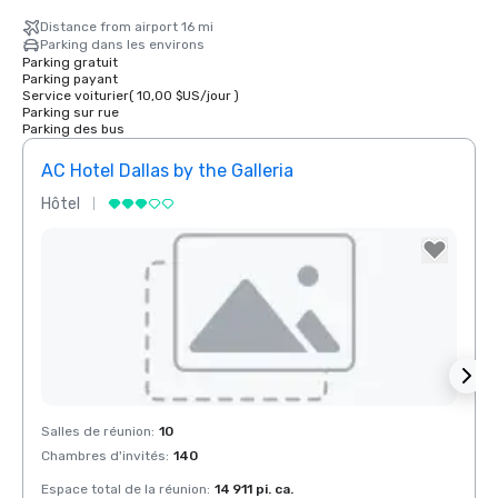
Distance from airport 16 mi
Parking dans les environs
Parking gratuit
Parking payant
Service voiturier
(
10,00 $US
/
jour
)
Parking sur rue
Parking des bus
AC Hotel Dallas by the Galleria
The 
Hôtel
Hôtel
Removed from favorites
Rem
Salles de réunion
:
10
Salles
Chambres d'invités
:
140
Chamb
Espace total de la réunion
:
14 911 pi. ca.
Espace