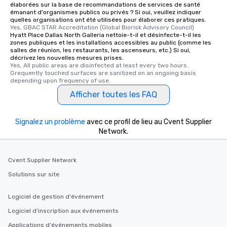
élaborées sur la base de recommandations de services de santé
remember. Our one-of-
émanant d'organismes publics ou privés ? Si oui, veuillez indiquer
are special, from the fi
quelles organisations ont été utilisées pour élaborer ces pratiques.
Yes, GBAC STAR Accreditation (Global Biorisk Advisory Council)
last. It’s an experienc
Hyatt Place Dallas North Galleria nettoie-t-il et désinfecte-t-il les
will reminisce about lo
zones publiques et les installations accessibles au public (comme les
leave. Location, Location, Location
salles de réunion, les restaurants, les ascenseurs, etc.) Si oui,
décrivez les nouvelles mesures prises.
One of the best reason
Yes, All public areas are disinfected at least every two hours. 
convenient and efficie
Grequently touched surfaces are sanitized on an ongoing basis 
depending upon frequency of use.
experience is designed
restaurants are within
Afficher toutes les FAQ
walking distance of ea
short stroll allows you
Signalez un problème
avec ce profil de lieu au Cvent Supplier
members a chance to 
Network.
networking opportunit
heading to the next pl
itinerary. You Get a Dinner and a Show
Cvent Supplier Network
Our tours offer an exqu
Solutions sur site
entertainment. All tour
knowledgeable, profes
Logiciel de gestion d'événement
who leads the group on
offering engaging tidb
Logiciel d'inscription aux événements
fascinating stories. S
Applications d'événements mobiles