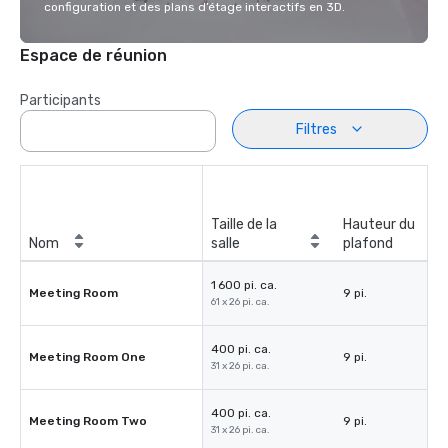
configuration et des plans d’étage interactifs en 3D.
Espace de réunion
Participants
Filtres
Taille de la
Hauteur du
Nom
salle
plafond
1 600 pi. ca.
Meeting Room
9 pi.
61 x 26 pi. ca.
400 pi. ca.
Meeting Room One
9 pi.
31 x 26 pi. ca.
400 pi. ca.
Meeting Room Two
9 pi.
31 x 26 pi. ca.