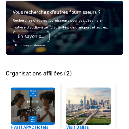
with complete VIP serv
experience gives gues
Vous recherchez d'autres fournisseurs ?
opportunity to sit next 
colleagues at each ven
Recherchez d'autres fournisseurs pour vos besoins en
mingle, and easily net
matière d'audiovisuel, d'activités, de transport et autres.
is led by a professiona
En savoir plus
specializing in escort
with utmost care, who
Propulsé par
each experience with 
engaging information 
Lip Smacking Foodie T
entertaining activity 
Organisations affiliées (2)
dining experience meld
that are sure to add ne
meeting events, from 
team building. All-Inclusive Group
Dining When meeting p
corporate group event
Smacking Foodie Tours,
group is assured a top
experience with three 
Hyatt APAC Hotels
Visit Dallas
signature dishes at ea