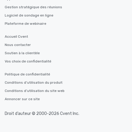
interactive experience
Gestion stratégique des réunions
along the way exclusive
ensuring there is neve
Logiciel de sondage en ligne
Different Types of Cuis
Plateforme de webinaire
experiences offer the a
several renowned rest
Accueil Cvent
convenient outing, inc
Nous contacter
and your guests might
discovered otherwise 
Soutien à la clientèle
at a typical corporate 
Vos choix de confidentialité
a way to try some of t
in the city and dive in
Politique de confidentialité
cuisines and dishes. Al
Conditions d’utilisation du produit
selected dishes are cu
high standards to ensu
Conditions d’utilisation du site web
delight any palate. Tours Available
Annoncer sur ce site
from Day to Night With
group experience, bookin
Droit d’auteur © 2000-2026 Cvent Inc.
key. Whether you desir
business hours or earl
after work, we can coo