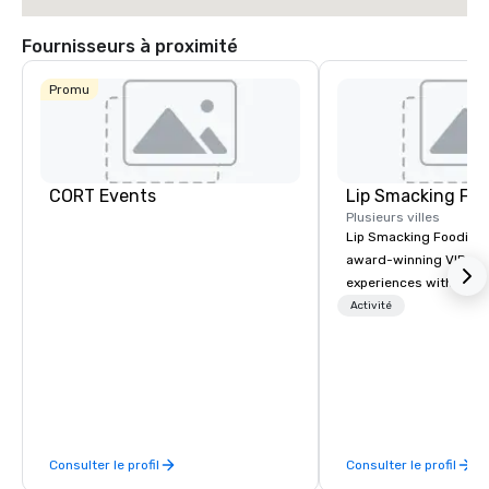
Fournisseurs à proximité
Promu
CORT Events
Lip Smacking Foo
Plusieurs villes
Lip Smacking Foodie T
award-winning VIP gro
experiences with visits
restaurants throughou
Activité
States. Choose either
activity or evening d
groups are escorted i
the best tables in the 
most-sought-after res
enjoy a parade of sign
Consulter le profil
Consulter le profil
and craft cocktails at 