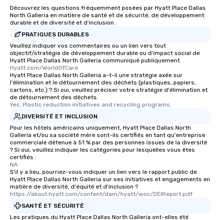
about waiting in line to
Découvrez les questions fréquemment posées par Hyatt Place Dallas
restaurant or being sh
North Galleria en matière de santé et de sécurité, de développement
than desirable table. O
durable et de diversité et d'inclusion.
everyone is treated lik
PRATIQUES DURABLES
immediate seating upon
Veuillez indiquer vos commentaires ou un lien vers tout
What’s more, your gro
objectif/stratégie de développement durable ou d'impact social de
Hyatt Place Dallas North Galleria communiqué publiquement.
a special warm welcom
Hyatt.com/WorldOfCare
from the restaurant c
Hyatt Place Dallas North Galleria a-t-il une stratégie axée sur
l'élimination et le détournement des déchets (plastiques, papiers,
be printed featuring yo
cartons, etc.) ? Si oui, veuillez préciser votre stratégie d'élimination et
which can be an added 
de détournement des déchets.
those Instagram mome
Yes, Plastic reduction initiatives and recycling programs.
For added ease, we ca
DIVERSITÉ ET INCLUSION
transportation pick-up
Pour les hôtels américains uniquement, Hyatt Place Dallas North
as well as an event ph
Galleria et/ou sa société mère sont-ils certifiés en tant qu'entreprise
commerciale détenue à 51 % par des personnes issues de la diversité
for groups that desire 
? Si oui, veuillez indiquer les catégories pour lesquelles vous êtes
experience, we can als
certifiés :
NA
an evening helicopter 
S'il y a lieu, pourriez-vous indiquer un lien vers le rapport public de
glittering lights of The S
Hyatt Place Dallas North Galleria sur ses initiatives et engagements en
Memorable Experience f
matière de diversité, d'équité et d'inclusion ?
https://about.hyatt.com/content/dam/hyatt/woc/DEIReport.pdf
Smacking Foodie Tours
SANTÉ ET SÉCURITÉ
to gather and dine tha
experienced, and all ar
Les pratiques du Hyatt Place Dallas North Galleria ont-elles été