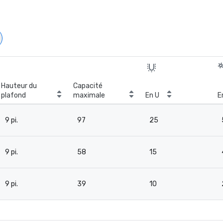
Hauteur du
Capacité
plafond
maximale
En U
E
9 pi.
97
25
9 pi.
58
15
9 pi.
39
10