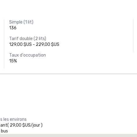
Simple (1 lit)
136
Tarif double (2 lits)
129,00 $US - 229,00 $US
Taux d'occupation
15%
s les environs
yant
(
29,00 $US
/
jour
)
 bus