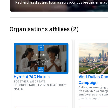
deliver smart, rel
Recherchez d'autres fournisseurs pour vos besoins en matièr
designed to mak
experience seam
to finish. We are also a certified
WOSB.
Organisations affiliées (2)
Hyatt APAC Hotels
Visit Dallas Co
TOGETHER, WE CREATE
Campaign
UNFORGETTABLE EVENTS THAT TRULY
Dallas, an emerging g
MATTER.
its own unique energy
empowered and supe
diverse people.