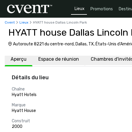
Lieux
Promotions
Destin
Cvent
Lieux
HYATT house Dallas Lincoln Park
HYATT house Dallas Lincoln 
Autoroute 8221 du centre-nord, Dallas, TX, États-Unis d'Amér
Aperçu
Espace de réunion
Chambres d'invité
Détails du lieu
Chaîne
Hyatt Hotels
Marque
Hyatt House
Construit
2000