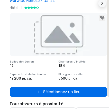
Warwick Melrose - Dallas
Hôtel
H
Removed from favorites
Salles de réunion
:
Chambres d'invités
:
S
12
184
Espace total de la réunion
:
Plus grande salle
:
E
12 200 pi. ca.
5 500 pi. ca.
1
Sélectionnez un lieu
Fournisseurs à proximité