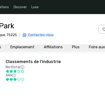
ations
Discover
Luxe
Park
ique, 75225
|
Contactez-nous
s
Emplacement
Affiliations
Plus
Foire au
Classements de l'industrie
Northstar
AAA