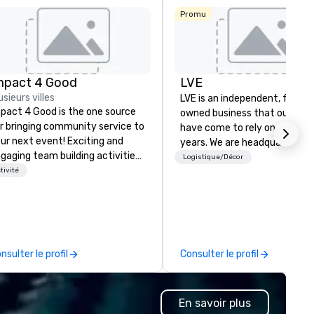
Promu
mpact 4 Good
LVE
usieurs villes
LVE is an independent, family
pact 4 Good is the one source
owned business that our clie
r bringing community service to
have come to rely on for ove
ur next event! Exciting and
years. We are headquartered 
gaging team building activities
Las Vegas and have satellite
Logistique/Décor
e just part of what we offer. Let
tivité
offices in Nashville, Denver, Da
 identify the best
and Orlando that offer
use/beneficiary to support,
comprehensive tradeshow a
nage the donation logistics
exposition services in every 
d bring the spirit of community
North American market. With 
rvice to your group. From your
capabilities in general
nsulter le profil
Consulter le profil
itial request through the day of
contracting, custom exhibit
ur event, Impact 4 Good
building, graphic design, detail
dles all the details. Where are
and logistics. We are able to
En savoir plus
? Nationwide and abroad, our
troubleshoot any problem us