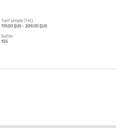
Tarif simple (1 lit)
119,00 $US - 209,00 $US
Suites
155
Extended
Stay America
Dallas - North
- Park Central