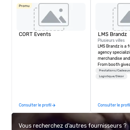
Promu
CORT Events
LMS Brandz
Plusieurs villes
LMS Brandz is a f
agency specializ
merchandise and
From booth give
branded apparel 
Prestations/Cadeaux
gifting, displays,
Logistique/Décor
fulfillment, logist
along with e-co
we handle it all. While there are
many promotiona
Consulter le profil
Consulter le profi
choose from, our
industry experie
commitment to 
Vous recherchez d'autres fournisseurs ?
customer service