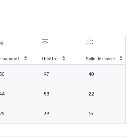
Sal
n banquet
Théâtre
Salle de classe
con
50
97
40
21
44
58
22
13
29
39
15
8