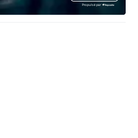
cal team’s got you covered. Got
our extensive knowledge and
Propulsé par
cause you love? Our events put
experience to help you find a
ur philanthropic values into
implement the right solutions
tion. Short on time? Activities
pically range from 30 minutes
 2 hours. Looking for something
ique? We customize events to
eet your
als/objectives/budget.