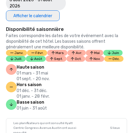
2026
Afficher le calendrier
Disponibilité saisonnière
Faites correspondre les dates de votre événement avec la
disponibilité de cet hôtel. Les basses saisons offrent
généralement une meilleure disponibilité.
Janv.
Févr.
Mars
Avr.
Mai
Juin
Juill.
Août
Sept.
Oct.
Nov.
Déc.
Haute saison
01 mars - 31 mai
01 sept. - 20 nov.
Hors saison
01 déc. - 31 déc.
01 janv. - 28 févr.
Basse saison
01 juin - 31 août
Les planificateurs qui ont consulté Hyatt
Centric Congress Avenue Austin ont aussi
5 lieux
consulté