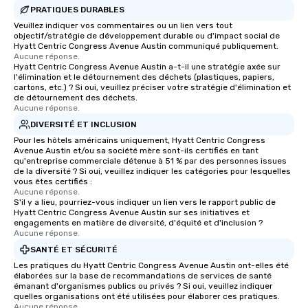
PRATIQUES DURABLES
transportation pick-up and drop-off,
Veuillez indiquer vos commentaires ou un lien vers tout
as well as an event photographer. And
objectif/stratégie de développement durable ou d'impact social de
for groups that desire an extra luxe
Hyatt Centric Congress Avenue Austin communiqué publiquement.
experience, we can also arrange for
Aucune réponse.
Hyatt Centric Congress Avenue Austin a-t-il une stratégie axée sur
an evening helicopter ride over the
l'élimination et le détournement des déchets (plastiques, papiers,
glittering lights of The Strip. A
cartons, etc.) ? Si oui, veuillez préciser votre stratégie d'élimination et
de détournement des déchets.
Memorable Experience for All Lip
Aucune réponse.
Smacking Foodie Tours offers a way
DIVERSITÉ ET INCLUSION
to gather and dine that few have
Pour les hôtels américains uniquement, Hyatt Centric Congress
experienced, and all are sure to
Avenue Austin et/ou sa société mère sont-ils certifiés en tant
remember. Our one-of-a-kind tours
qu'entreprise commerciale détenue à 51 % par des personnes issues
are special, from the first stop to the
de la diversité ? Si oui, veuillez indiquer les catégories pour lesquelles
vous êtes certifiés :
last. It’s an experience that attendees
Aucune réponse.
will reminisce about long after they
S'il y a lieu, pourriez-vous indiquer un lien vers le rapport public de
Hyatt Centric Congress Avenue Austin sur ses initiatives et
leave. Location, Location, Location
engagements en matière de diversité, d'équité et d'inclusion ?
One of the best reasons to book is the
Aucune réponse.
convenient and efficient way the
SANTÉ ET SÉCURITÉ
experience is designed. All
Les pratiques du Hyatt Centric Congress Avenue Austin ont-elles été
restaurants are within an easy
élaborées sur la base de recommandations de services de santé
émanant d'organismes publics ou privés ? Si oui, veuillez indiquer
walking distance of each other. The
quelles organisations ont été utilisées pour élaborer ces pratiques.
short stroll allows your group
Aucune réponse.