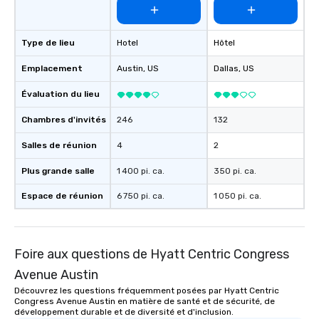
of from the moment the tour is
booked to the minute it concludes.
Since the menu is already set, you
Type de lieu
Hotel
Hôtel
have nothing to worry about. Just
remember to submit ahead of the tour
Emplacement
Austin
, US
Dallas
, US
date any dietary restrictions and food
allergies for anyone in your group.
Évaluation du lieu
Feel Like a VIP at Each Stop With Lip
Chambres d'invités
246
132
Smacking Foodie Tours, you and your
group members never have to worry
Salles de réunion
4
2
about waiting in line to get into a top
restaurant or being shown to a less
Plus grande salle
1 400 pi. ca.
350 pi. ca.
than desirable table. On our tours,
Espace de réunion
6 750 pi. ca.
1 050 pi. ca.
everyone is treated like a VIP with
immediate seating upon arrival.
What’s more, your group may receive
a special warm welcome personally
Foire aux questions de Hyatt Centric Congress
from the restaurant chef. Menus can
be printed featuring your logo, too,
Avenue Austin
which can be an added bonus for all
Découvrez les questions fréquemment posées par Hyatt Centric
Congress Avenue Austin en matière de santé et de sécurité, de
those Instagram moments you share.
développement durable et de diversité et d'inclusion.
For added ease, we can even arrange