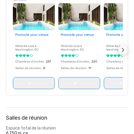
Promote your venue
Promote your venue
Promote your ve
Hôtel de luxe à
Hôtel de luxe à
Hôtel de luxe à
Washington
, DC
Washington
, DC
Washington
, DC
Chambres d'invités
:
237
Chambres d'invités
:
220
Chambres d'invité
Salles de réunion
:
8
Salles de réunion
:
17
Salles de réunion
:
Salles de réunion
Espace total de la réunion
6 750 pi. ca.