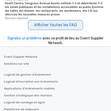
members a chance to engage in prime
Hyatt Centric Congress Avenue Austin nettoie-t-il et désinfecte-t-il
les zones publiques et les installations accessibles au public (comme
networking opportunities before
les salles de réunion, les restaurants, les ascenseurs, etc.) Si oui,
heading to the next place on your tour
décrivez les nouvelles mesures prises.
Aucune réponse.
itinerary. You Get a Dinner and a Show
Our tours offer an exquisite feast plus
Afficher toutes les FAQ
entertainment. All tours include a
knowledgeable, professional guide
Signalez un problème
avec ce profil de lieu au Cvent Supplier
who leads the group on a walking tour,
Network.
offering engaging tidbits and
fascinating stories. Several other
interactive experiences are included
Cvent Supplier Network
along the way exclusively to our tours,
Solutions sur site
ensuring there is never a dull moment.
Different Types of Cuisine Our
Logiciel de gestion d'événement
experiences offer the ability to enjoy
several renowned restaurants in one
Logiciel d'inscription aux événements
convenient outing, including ones you
Applications d'événements mobiles
and your guests might not have
Gestion stratégique des réunions
discovered otherwise on your own or
at a typical corporate dinner. We offer
Logiciel de sondage en ligne
a way to try some of the finest spots
Plateforme de webinaire