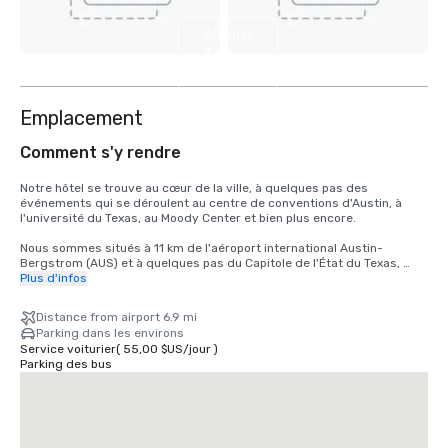
Afficher
3
autres
Emplacement
Comment s'y rendre
Notre hôtel se trouve au cœur de la ville, à quelques pas des 
événements qui se déroulent au centre de conventions d'Austin, à 
l'université du Texas, au Moody Center et bien plus encore. 

Nous sommes situés à 11 km de l'aéroport international Austin-
Bergstrom (AUS) et à quelques pas du Capitole de l'État du Texas, 
avec son majestueux dôme visible depuis la plupart de nos chambres 
Plus d'infos
d'hôtel.
Distance from airport 6.9 mi
Parking dans les environs
Service voiturier
(
55,00 $US
/
jour
)
Parking des bus