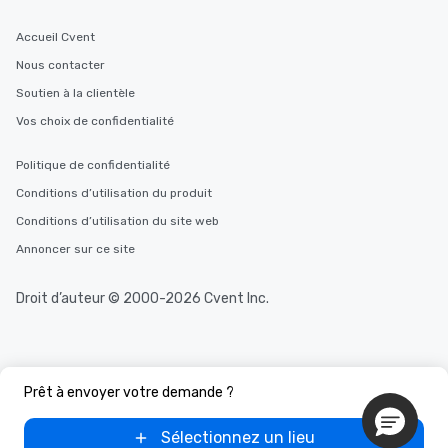
in the city and dive into various
cuisines and dishes. All the pre-
Accueil Cvent
selected dishes are curated to our
Nous contacter
high standards to ensure they will
delight any palate. Tours Available
Soutien à la clientèle
from Day to Night With any corporate
Vos choix de confidentialité
group experience, booking flexibility is
key. Whether you desire a tour during
Politique de confidentialité
business hours or early evening right
after work, we can coordinate with
Conditions d’utilisation du produit
you to provide options that fit your
Conditions d’utilisation du site web
needs. Go for as Long or as Short as
Annoncer sur ce site
You Like Along with flexible
scheduling, Lip Smacking Foodie
Droit d’auteur © 2000-2026 Cvent Inc.
Tours also provides a range of tour
durations. Our shortest tour is about
2.5 hours; our longest is about 5
hours, with optional add-ons and
incentives.
Prêt à envoyer votre demande ?
Sélectionnez un lieu