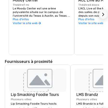
Moody Center
ACL Live au Mo
Théâtre
1 mi
Théâtre
6 blocs
Le Moody Center est une arène 
L'ACL Live at the Moo
polyvalente située sur le campus de 
des salles de concert
l'université du Texas à Austin, au Texas. 
depuis son ouverture e
La capacité de l'aréna est de plus de 15 
Plus d'infos
célèbre émission de t
Plus d'infos
000 places au total.
City Limits et plus de
Visiter le site web
Visiter le site web
chaque année, c'est u
du centre-ville qui so
locaux et nationaux.
Fournisseurs à proximité
Lip Smacking Foodie Tours
LMS Brandz
Plusieurs villes
Plusieurs villes
Lip Smacking Foodie Tours hosts
LMS Brandz is a full-s