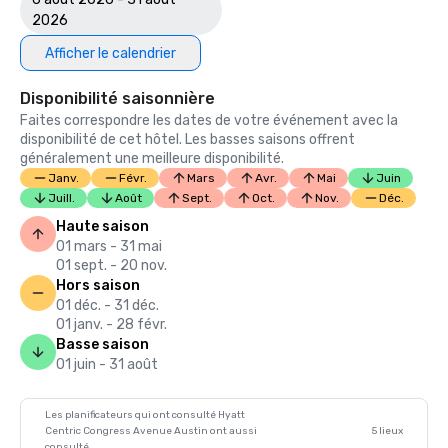
2026
Afficher le calendrier
Disponibilité saisonnière
Faites correspondre les dates de votre événement avec la
disponibilité de cet hôtel. Les basses saisons offrent
généralement une meilleure disponibilité.
Janv.
Févr.
Mars
Avr.
Mai
Juin
Juill.
Août
Sept.
Oct.
Nov.
Déc.
Haute saison
01 mars - 31 mai
01 sept. - 20 nov.
Hors saison
01 déc. - 31 déc.
01 janv. - 28 févr.
Basse saison
01 juin - 31 août
Les planificateurs qui ont consulté Hyatt
Centric Congress Avenue Austin ont aussi
5 lieux
consulté