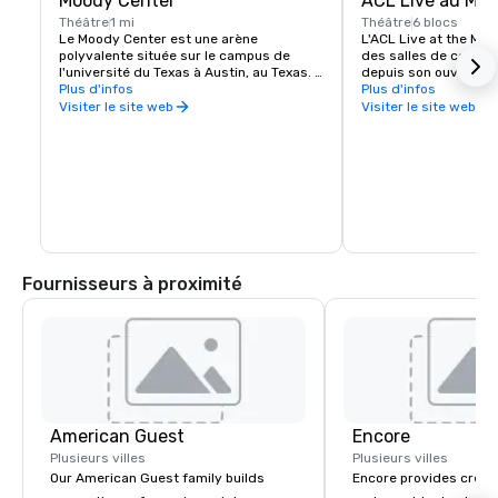
Moody Center
ACL Live au Mo
Théâtre
1 mi
Théâtre
6 blocs
Le Moody Center est une arène 
L'ACL Live at the Moo
polyvalente située sur le campus de 
des salles de concert
l'université du Texas à Austin, au Texas. 
depuis son ouverture e
La capacité de l'aréna est de plus de 15 
Plus d'infos
célèbre émission de t
Plus d'infos
000 places au total.
City Limits et plus de
Visiter le site web
Visiter le site web
chaque année, c'est u
du centre-ville qui so
locaux et nationaux.
Fournisseurs à proximité
American Guest
Encore
Plusieurs villes
Plusieurs villes
Our American Guest family builds
Encore provides creati