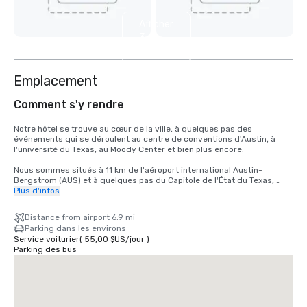
Afficher
3
autres
Emplacement
Comment s'y rendre
Notre hôtel se trouve au cœur de la ville, à quelques pas des 
événements qui se déroulent au centre de conventions d'Austin, à 
l'université du Texas, au Moody Center et bien plus encore. 

Nous sommes situés à 11 km de l'aéroport international Austin-
Bergstrom (AUS) et à quelques pas du Capitole de l'État du Texas, 
avec son majestueux dôme visible depuis la plupart de nos chambres 
Plus d'infos
d'hôtel.
Distance from airport 6.9 mi
Parking dans les environs
Service voiturier
(
55,00 $US
/
jour
)
Parking des bus