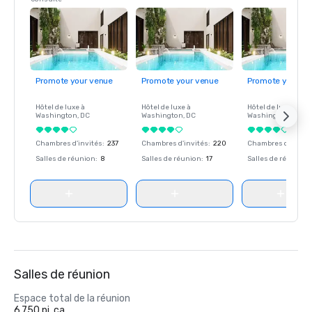
Promote your venue
Promote your venue
Promote your ve
Hôtel de luxe à
Hôtel de luxe à
Hôtel de luxe à
Washington
, DC
Washington
, DC
Washington
, DC
Chambres d'invités
:
237
Chambres d'invités
:
220
Chambres d'invité
Salles de réunion
:
8
Salles de réunion
:
17
Salles de réunion
:
Salles de réunion
Espace total de la réunion
6 750 pi. ca.