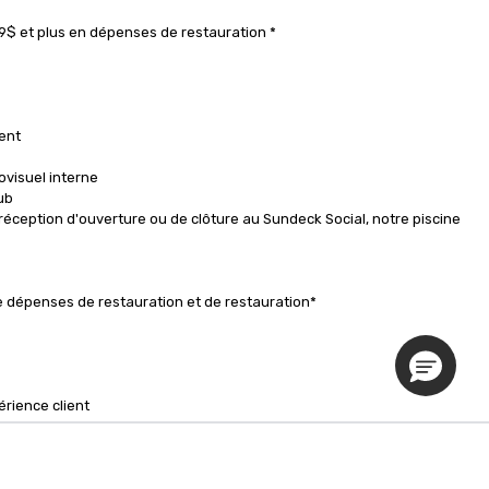
9$ et plus en dépenses de restauration *

ent

visuel interne

b

e réception d'ouverture ou de clôture au Sundeck Social, notre piscine 
 dépenses de restauration et de restauration*

ience client

visuel interne

Politique de confidentialité
b

e réception d'ouverture ou de clôture au Sundeck Social, notre piscine 