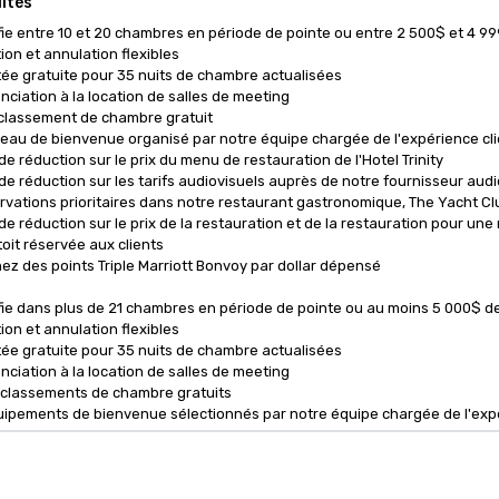
ités
fie entre 10 et 20 chambres en période de pointe ou entre 2 500$ et 4 99
tion et annulation flexibles

itée gratuite pour 35 nuits de chambre actualisées

nciation à la location de salles de meeting

rclassement de chambre gratuit

deau de bienvenue organisé par notre équipe chargée de l'expérience cli
 de réduction sur le prix du menu de restauration de l'Hotel Trinity

 de réduction sur les tarifs audiovisuels auprès de notre fournisseur audio
rvations prioritaires dans notre restaurant gastronomique, The Yacht Clu
 de réduction sur le prix de la restauration et de la restauration pour un
toit réservée aux clients

ez des points Triple Marriott Bonvoy par dollar dépensé 

fie dans plus de 21 chambres en période de pointe ou au moins 5 000$ de
tion et annulation flexibles

itée gratuite pour 35 nuits de chambre actualisées

nciation à la location de salles de meeting

rclassements de chambre gratuits

uipements de bienvenue sélectionnés par notre équipe chargée de l'expér
 de réduction sur le prix du menu de restauration de l'Hotel Trinity

 de réduction sur les tarifs audiovisuels auprès de notre fournisseur audio
 de gestion d'événement
Accueil Cvent
rvations prioritaires dans notre restaurant gastronomique, The Yacht Clu
 de réduction sur le prix de la restauration et de la restauration pour un