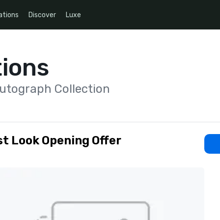
ations
Discover
Luxe
ions
 Autograph Collection
st Look Opening Offer