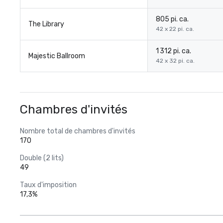
805 pi. ca.
The Library
42 x 22 pi. ca.
1 312 pi. ca.
Majestic Ballroom
42 x 32 pi. ca.
Chambres d'invités
Nombre total de chambres d'invités
170
Double (2 lits)
49
Taux d'imposition
17,3%