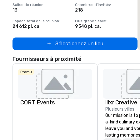
Removed from favorites
Salles de réunion
:
Chambres d'invités
:
S
13
218
Espace total de la réunion
:
Plus grande salle
:
E
24 612 pi. ca.
9 548 pi. ca.
2
Sélectionnez un lieu
Fournisseurs à proximité
Promu
CORT Events
ilixr Creative
Plusieurs villes
Our mission is to
a-kind culinary 
leave you and yo
lasting memories