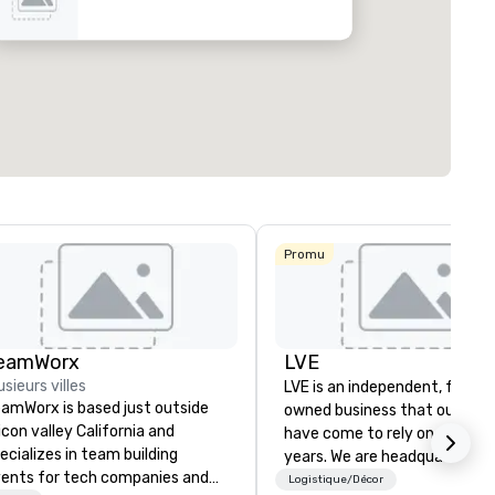
ed from favorites
Removed from
 réunion
:
Chambres d'invités
:
Salles de réunion
:
291
12
tal de la réunion
:
Plus grande salle
:
Espace total de la
i. ca.
7 201 pi. ca.
17 000 pi. ca.
Sélectionnez un lieu
Promu
eamWorx
LVE
usieurs villes
LVE is an independent, family
amWorx is based just outside
owned business that our clie
licon valley California and
have come to rely on for ove
ecializes in team building
years. We are headquartered 
ents for tech companies and
Las Vegas and have satellite
Logistique/Décor