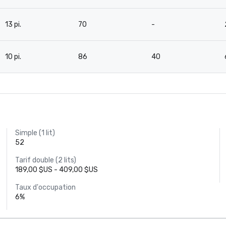
13 pi.
70
-
10 pi.
86
40
Simple (1 lit)
52
Tarif double (2 lits)
189,00 $US - 409,00 $US
Taux d'occupation
6%