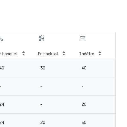
n banquet
En cocktail
Théâtre
Sal
40
30
40
15
-
-
-
-
24
-
20
12
24
20
30
12