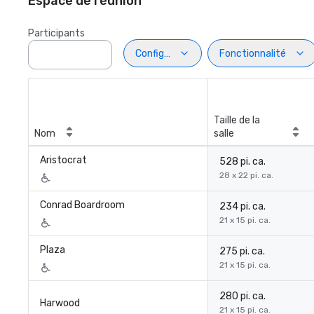
Espace de réunion
Participants
Configuration
Fonctionnalité
Taille de la
Nom
salle
Aristocrat
528 pi. ca.
28 x 22 pi. ca.
Conrad Boardroom
234 pi. ca.
21 x 15 pi. ca.
Plaza
275 pi. ca.
21 x 15 pi. ca.
280 pi. ca.
Harwood
21 x 15 pi. ca.