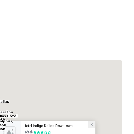
 Plaza Dallas Downtown
Hôtel
allas
eraton
llas Hotel
aza
olphus,
aph
Hotel Indigo Dallas Downtown
n
ion
Hôtel
•
3 sur 5