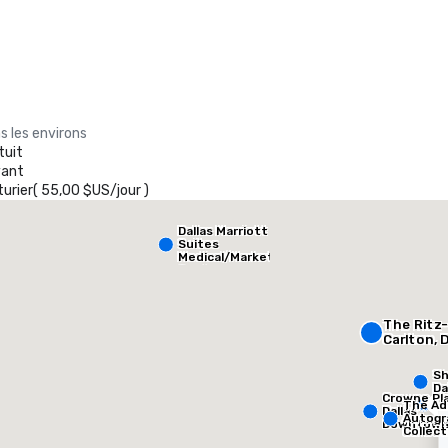
s les environs
Crowne Plaza
tuit
Dallas Market
yant
Ctr - Love
turier
(
55,00 $US
/
jour
)
Field
heraton Dallas Hotel
Crowne
Dallas Marriott
ôtel
Hôtel
Suites
Medical/Market
Center
The Ritz-
Carlton, D
Sh
Da
Crowne Pl
The Ad
Dallas
Autogr
Downtow
Collect