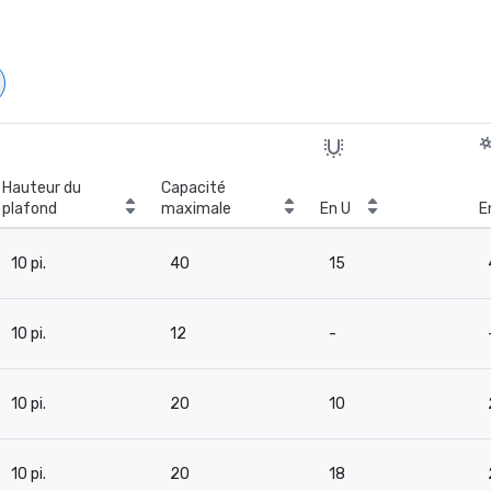
Hauteur du
Capacité
plafond
maximale
En U
E
10 pi.
40
15
10 pi.
12
-
10 pi.
20
10
10 pi.
20
18