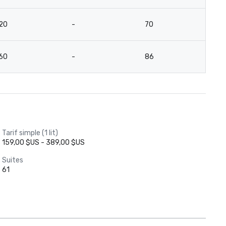
20
-
70
-
60
-
86
5
Tarif simple (1 lit)
159,00 $US - 389,00 $US
Suites
61