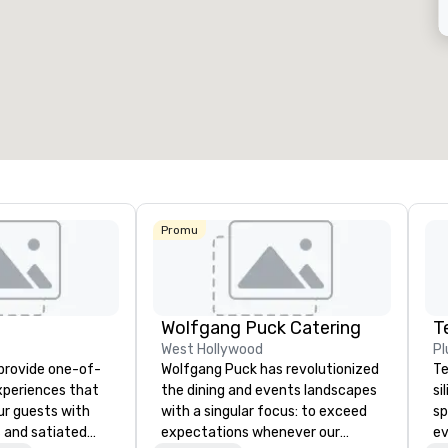
Removed from favorites
Remov
alles de réunion
:
Chambres d'invités
:
Salles de
53
1 841
22
space total de la réunion
:
Plus grande salle
:
Espace to
27 841 pi. ca.
40 801 pi. ca.
30 000 p
Sélectionnez un lieu
Promu
Wolfgang Puck Catering
T
West Hollywood
Pl
 provide one-of-
Wolfgang Puck has revolutionized
Te
experiences that
the dining and events landscapes
si
ur guests with
with a singular focus: to exceed
sp
 and satiated
expectations whenever our
ev