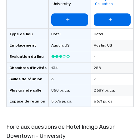
favorites
University
Collection
Type de lieu
Hotel
Hôtel
Emplacement
Austin
, US
Austin
, US
Évaluation du lieu
-
Chambres d'invités
134
258
Salles de réunion
6
7
Plus grande salle
850 pi. ca.
2 689 pi. ca.
Espace de réunion
5 376 pi. ca.
6 671 pi. ca.
Foire aux questions de Hotel Indigo Austin
Downtown - University