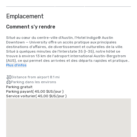
autres
Emplacement
Comment s'y rendre
Situé au cœur du centre-ville d'Austin, l'Hotel Indigo® Austin 
Downtown — University offre un accès pratique aux principales 
destinations d'affaires, de divertissement et culturelles de la ville. 
Situé à quelques minutes de l'Interstate 35 (I-35), notre hôtel se 
trouve à environ 13 km de l'aéroport international Austin-Bergstrom 
(AUS), ce qui permet des arrivées et des départs rapides et pratiques 
pour les groupes et les voyageurs individuels.

Plus d'infos
Notre emplacement central place les clients à quelques pas de 
Distance from airport 8.1 mi
Waterloo Park, de l'amphithéâtre Moody, du Moody Center, de 
Parking dans les environs
l'université du Texas à Austin, du Capitole de l'État du Texas, du 
Parking gratuit
quartier des divertissements de Sixth Street et du quartier culturel 
Parking payant
(
45,00 $US
/
jour
)
de Red River. Le centre de conventions d'Austin et le quartier 
Service voiturier
(
45,00 $US
/
jour
)
historique de Rainey Street sont également accessibles en quelques 
minutes en voiture ou en covoiturage.

L'hôtel Indigo est parfaitement relié par une passerelle intérieure au 
Holiday Inn Express & Suites Austin Downtown, créant ainsi un campus 
pratique avec 305 chambres combinées et un espace de réunion 
agrandi pour les conférences, les événements et les voyages de 
groupe.
