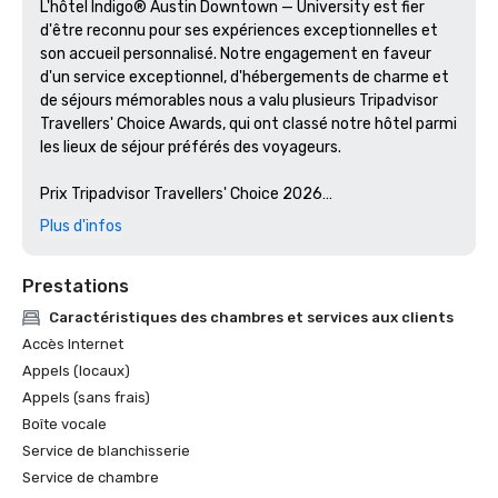
L'hôtel Indigo® Austin Downtown — University est fier 
d'être reconnu pour ses expériences exceptionnelles et 
son accueil personnalisé. Notre engagement en faveur 
d'un service exceptionnel, d'hébergements de charme et 
de séjours mémorables nous a valu plusieurs Tripadvisor 
Travellers' Choice Awards, qui ont classé notre hôtel parmi 
les lieux de séjour préférés des voyageurs.

Prix Tripadvisor Travellers' Choice 2026

Plus d'infos
Décerné aux établissements qui ont régulièrement 
obtenu des avis et des notes exceptionnels de la part des 
Prestations
voyageurs au cours de l'année écoulée. Le Travelers' 
Choice Award récompense les hôtels qui proposent un 
Caractéristiques des chambres et services aux clients
service exceptionnel, des hébergements de qualité et des 
Accès Internet
expériences clients mémorables, plaçant l'Hotel Indigo 
Appels (locaux)
Austin Downtown — University parmi les hôtels les mieux 
Appels (sans frais)
notés au monde sur Tripadvisor. Qu'ils viennent pour 
Boîte vocale
affaires, réunions ou loisirs, les clients continuent de 
reconnaître notre engagement en faveur de l'hospitalité 
Service de blanchisserie
authentique d'Austin.

Service de chambre