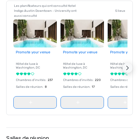
Les planificateurs qui ont consulté Hotel
Indigo Austin Downtown - University ont
5 lieux
aussi consulté
Promote your venue
Promote your venue
Promote your ve
Hôtel de luxe à
Hôtel de luxe à
Hôtel de luxe à
Washington
, DC
Washington
, DC
Washington
, DC
Chambres d'invités
:
237
Chambres d'invités
:
220
Chambres d'invité
Salles de réunion
:
8
Salles de réunion
:
17
Salles de réunion
:
Salles de réunion