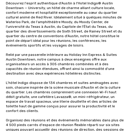
Découvrez l'esprit authentique d'Austin à l'Hotel Indigo® Austin 
Downtown — University, un hôtel de charme alliant culture locale, 
confort moderne et hospitalité exceptionnelle au cœur du quartier 
culturel animé de Red River. Idéalement situé à quelques minutes de 
Waterloo Park, de l'amphithéâtre Moody, du Moody Center, de 
l'université du Texas à Austin, du Capitole de l'État du Texas, du 
quartier des divertissements de Sixth Street, de Rainey Street et du 
quartier du centre de conventions d'Austin, notre hôtel constitue le 
point de départ idéal pour les réunions, les conférences, les 
événements sportifs et les voyages de loisirs.

Relié par une passerelle intérieure au Holiday Inn Express & Suites 
Austin Downtown, notre campus à deux enseignes offre aux 
organisateurs un accès à 305 chambres combinées et à des 
capacités de réunion étendues, offrant ainsi la commodité d'une 
destination avec deux expériences hôtelières distinctes.

L'hôtel Indigo dispose de 134 chambres et suites aménagées avec 
soin, chacune inspirée de la scène musicale d'Austin et de la culture 
du quartier. Les chambres comprennent une connexion Wi-Fi haut 
débit gratuite, une cafetière Lavazza®, un mini-réfrigérateur, un 
espace de travail spacieux, une literie douillette et des articles de 
toilette haut de gamme conçus pour assurer la productivité et le 
confort des clients.

Organisez des réunions et des événements mémorables dans plus de 
4 500 pieds carrés d'espace de réunion flexible réparti sur six sites 
uniques pouvant accueillir des réunions de direction, des sessions de 