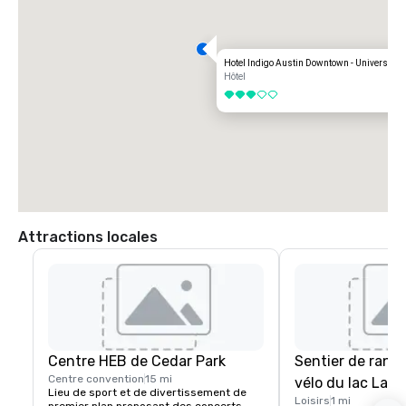
Qu'ils arrivent en avion, en voiture ou en covoiturage, les clients 
bénéficient d'un accès facile aux principales autoroutes d'Austin, aux 
bureaux des entreprises, aux universités, aux lieux de divertissement, 
ainsi qu'aux célèbres concerts, restaurants et discothèques de la 
ville.

Hotel Indigo Austin Downtown - University
Hôtel
Adresse :

3 sur 5
Hôtel Indigo Austin Downtown — University

810 rue Red River

Austin, Texas 78701

Distance de l'aéroport international d'Austin-Bergstrom (AUS) : 
environ 13 miles (15 à 20 minutes, si le trafic le permet)
Attractions locales
Centre HEB de Cedar Park
Sentier de rand
Centre convention
15 mi
vélo du lac Lady
Lieu de sport et de divertissement de 
Loisirs
1 mi
premier plan proposant des concerts, 