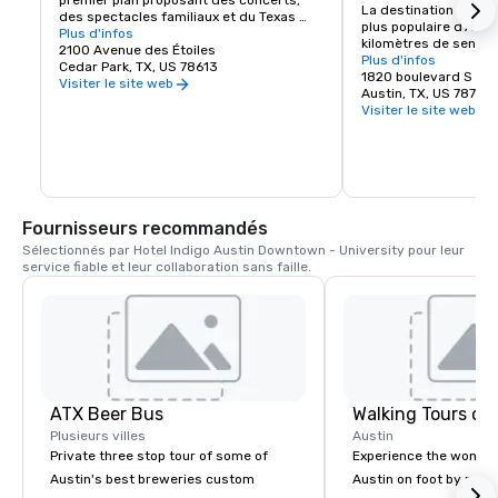
La destination de loisi
des spectacles familiaux et du Texas 
plus populaire d'Austi
Stars Hockey.
Plus d'infos
kilomètres de sentier
2100 Avenue des Étoiles
bord de l'eau, du kay
Plus d'infos
Cedar Park, TX, US 78613
et des vues sur les to
1820 boulevard S La
Visiter le site web
Austin, TX, US 78741
Visiter le site web
Fournisseurs recommandés
Sélectionnés par Hotel Indigo Austin Downtown - University pour leur 
service fiable et leur collaboration sans faille.
ATX Beer Bus
Walking Tours of
Plusieurs villes
Austin
Private three stop tour of some of
Experience the wonde
Austin's best breweries custom
Austin on foot by morni