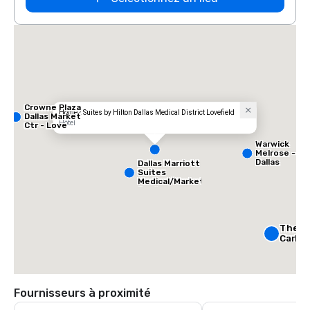
Crowne Plaza
Home2 Suites by Hilton Dallas Medical District Lovefield
Dallas Market
Hôtel
Ctr - Love
Field
Warwick
Melrose -
Dallas
Dallas Marriott
Suites
Medical/Market
Center
The Ri
Carlto
Crowne
Dallas
Fournisseurs à proximité
Downt