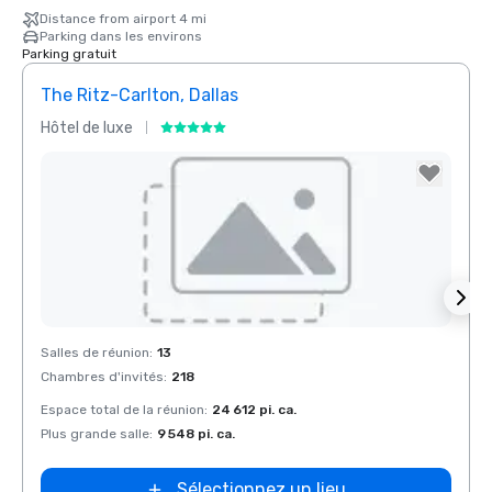
Distance from airport 4 mi
Parking dans les environs
Parking gratuit
The Ritz-Carlton, Dallas
Sher
Hôtel de luxe
Hôtel
Removed from favorites
Rem
Salles de réunion
:
13
Salles
Chambres d'invités
:
218
Chamb
Espace total de la réunion
:
24 612 pi. ca.
Espace
Plus grande salle
:
9 548 pi. ca.
Plus g
Sélectionnez un lieu