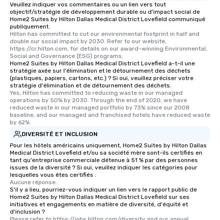
Veuillez indiquer vos commentaires ou un lien vers tout
objectif/stratégie de développement durable ou d'impact social de
Home2 Suites by Hilton Dallas Medical District Lovefield communiqué
publiquement.
Hilton has committed to cut our environmental footprint in half and 
double our social impact by 2030. Refer to our website, 
https://cr.hilton.com, for details on our award-winning Environmental, 
Social and Governance (ESG) programs.
Home2 Suites by Hilton Dallas Medical District Lovefield a-t-il une
stratégie axée sur l'élimination et le détournement des déchets
(plastiques, papiers, cartons, etc.) ? Si oui, veuillez préciser votre
stratégie d'élimination et de détournement des déchets.
Yes, Hilton has committed to reducing waste in our managed 
operations by 50% by 2030. Through the end of 2020, we have 
reduced waste in our managed portfolio by 73% since our 2008 
baseline, and our managed and franchised hotels have reduced waste 
by 62%.
DIVERSITÉ ET INCLUSION
Pour les hôtels américains uniquement, Home2 Suites by Hilton Dallas
Medical District Lovefield et/ou sa société mère sont-ils certifiés en
tant qu'entreprise commerciale détenue à 51 % par des personnes
issues de la diversité ? Si oui, veuillez indiquer les catégories pour
lesquelles vous êtes certifiés :
Aucune réponse.
S'il y a lieu, pourriez-vous indiquer un lien vers le rapport public de
Home2 Suites by Hilton Dallas Medical District Lovefield sur ses
initiatives et engagements en matière de diversité, d'équité et
d'inclusion ?
Please refer to https://jobs.hilton.com/diversity and our annual 