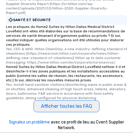
Supplier Diversity Report (https://cr.hilton.com/wp-
content/uploads/2021/03/Hilton-2020-Supplier-Diversity-
Report.pdf).
SANTÉ ET SÉCURITÉ
Les pratiques du Home2 Suites by Hilton Dallas Medical District
Lovefield ont-elles été élaborées sur la base de recommandations de
services de santé émanant d'organismes publics ou privés ? Si oui,
veuillez indiquer quelles organisations ont été utilisées pour élaborer
ces pratiques.
Yes, CDC & WHO. Hilton CleanStay, a new industry-defining standard of 
cleanliness (https://newsroom.hilton.com/corporate/news/hilton-
defining-new-standard-of-cleanliness) Hilton up to date customer 
messaging: https://www.hilton.com/en/corporate/coronavirus/
Home2 Suites by Hilton Dallas Medical District Lovefield nettoie-t-il et
désinfecte-t-il les zones publiques et les installations accessibles au
public (comme les salles de réunion, les restaurants, les ascenseurs,
etc.) Si oui, décrivez les nouvelles mesures prises.
Yes, Install hand sanitizer stations/disinfecting wipes in public areas & 
on shuttles; enhanced cleaning of high touch areas, lobbies, elevators, 
doors, bathrooms; F&B service in accordance with food safety 
guidelines, dining configured for physical distancing
Afficher toutes les FAQ
Signalez un problème
avec ce profil de lieu au Cvent Supplier
Network.