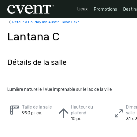
Lieux
Promotions
Destin
Retour à Holiday Inn Austin-Town Lake
Lantana C
Détails de la salle
Lumière naturelle ! Vue imprenable sur le lac de la ville
Taille de la salle
Hauteur du
Dimen
990 pi. ca.
plafond
salle
10 pi.
31 x 3