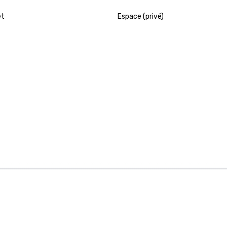
et
Espace (privé)
 de gestion d'événement
Accueil Cvent
 d'inscription aux événements
Nous contacter
tions d'événements mobiles
Soutien à la clientèle
stratégique des réunions
Vos choix de confidentialité