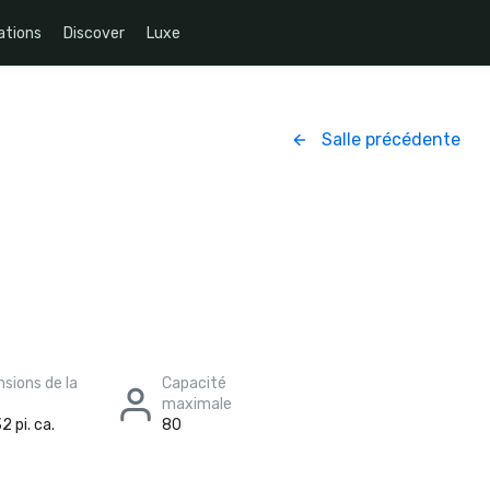
ations
Discover
Luxe
Salle précédente
sions de la
Capacité
maximale
2 pi. ca.
80