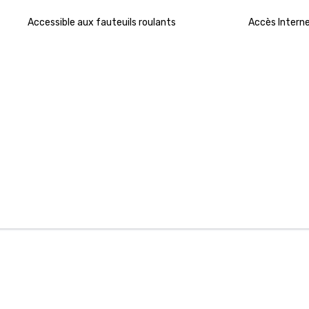
Accessible aux fauteuils roulants
Accès Intern
Cvent Supplier Network
Logiciel
Rechercher des lieux pour les événements
Logiciel
Trouver des promotions sur les lieux
Applica
Explorer les guides urbains
Gestion 