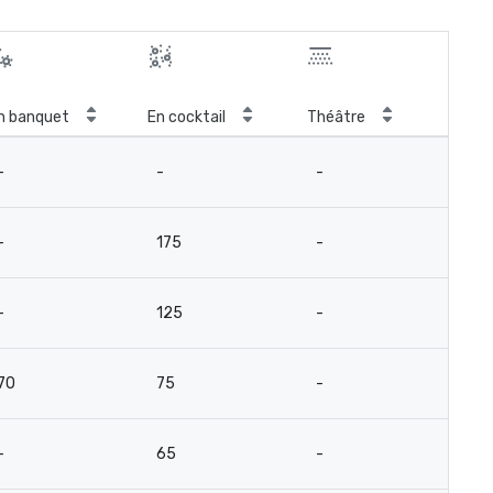
n banquet
En cocktail
Théâtre
Sal
-
-
-
-
-
175
-
-
-
125
-
-
70
75
-
-
-
65
-
-