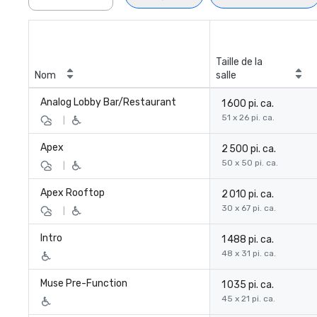
Taille de la
Nom
salle
Analog Lobby Bar/Restaurant
1 600 pi. ca.
51 x 26 pi. ca.
|
Apex
2 500 pi. ca.
50 x 50 pi. ca.
|
Apex Rooftop
2 010 pi. ca.
30 x 67 pi. ca.
|
Intro
1 488 pi. ca.
48 x 31 pi. ca.
Muse Pre-Function
1 035 pi. ca.
45 x 21 pi. ca.