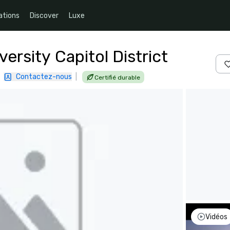
ations
Discover
Luxe
ersity Capitol District
|
Contactez-nous
|
Certifié durable
Vidéos