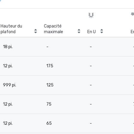
Hauteur du
Capacité
plafond
maximale
En U
E
18 pi.
-
-
12 pi.
175
-
999 pi.
125
-
12 pi.
75
-
12 pi.
65
-