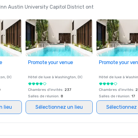
Inn Austin University Capitol District ont
e
Promote your venue
Promote your ve
ton
, DC
Hôtel de luxe à
Washington
, DC
Hôtel de luxe à
Washi
0
Chambres d'invités
:
237
Chambres d'invités
:
2
Salles de réunion
:
8
Salles de réunion
:
17
n lieu
Sélectionnez un lieu
Sélectionnez 