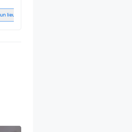
Salles de réunion
:
8
un lieu
Sélectionnez un lieu