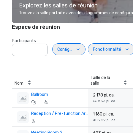
Explorez les salles de réunion
Trouvez la salle parfaite avec des diagrammes de configurat
Espace de réunion
Participants
Configuration
Fonctionnalité
Taille de la
Nom
salle
Ballroom
2 178 pi. ca.
66 x 33 pi. ca.
|
Reception / Pre-function Area
1 160 pi. ca.
40 x 29 pi. ca.
Meeting Room 2