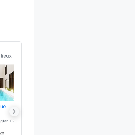
 lieux
nue
Promote your venue
ngton
, DC
Hôtel de luxe à
Washington
, DC
20
Chambres d'invités
:
237