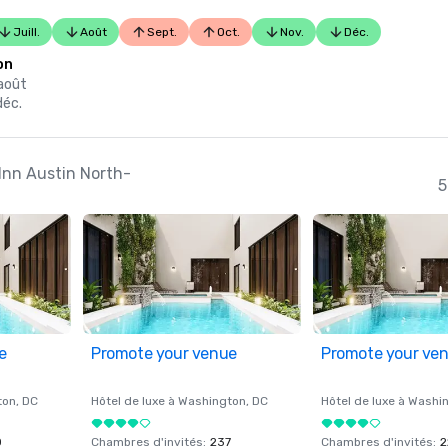
Juill.
Août
Sept.
Oct.
Nov.
Déc.
on
 août
déc.
 Inn Austin North-
5
e
Promote your venue
Promote your ve
ton
, DC
Hôtel de luxe à
Washington
, DC
Hôtel de luxe à
Washi
0
Chambres d'invités
:
237
Chambres d'invités
:
2