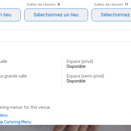
Salles de réunion
:
8
Salles de réunion
:
17
n lieu
Sélectionnez un lieu
Sélectionnez 
salle
Espace (privé)
Disponible
s grande salle
Espace (semi-privé)
Disponible
ring menus for this venue.
Menu
up Catering Menu