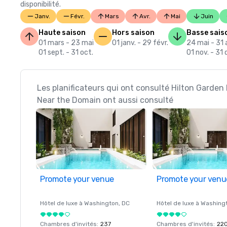
disponibilité.
Janv.
Févr.
Mars
Avr.
Mai
Juin
Haute saison
Hors saison
Basse sais
01 mars - 23 mai
01 janv. - 29 févr.
24 mai - 31
01 sept. - 31 oct.
01 nov. - 31 
Les planificateurs qui ont consulté Hilton Garden
Near the Domain ont aussi consulté
Promote your venue
Promote your venu
Hôtel de luxe à
Washington
, DC
Hôtel de luxe à
Washing
Chambres d'invités
:
237
Chambres d'invités
:
22