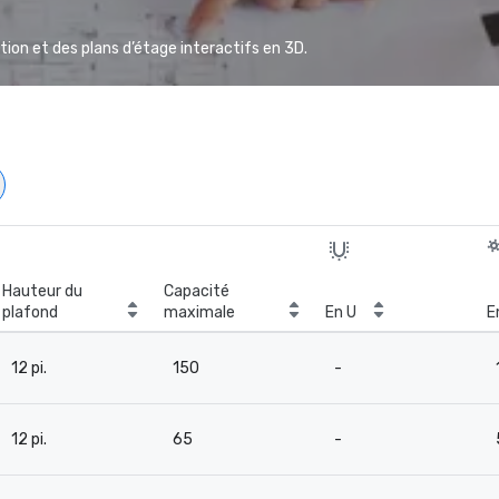
ion et des plans d’étage interactifs en 3D.
Hauteur du
Capacité
plafond
maximale
En U
E
12 pi.
150
-
12 pi.
65
-