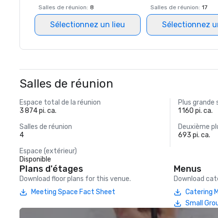
Salles de réunion
:
8
Salles de réunion
:
17
Sélectionnez un lieu
Sélectionnez u
Salles de réunion
Espace total de la réunion
Plus grande 
3 874 pi. ca.
1 160 pi. ca.
Salles de réunion
Deuxième plu
4
693 pi. ca.
Espace (extérieur)
Disponible
Plans d'étages
Menus
Download floor plans for this venue.
Download cate
Meeting Space Fact Sheet
Catering 
Small Gro