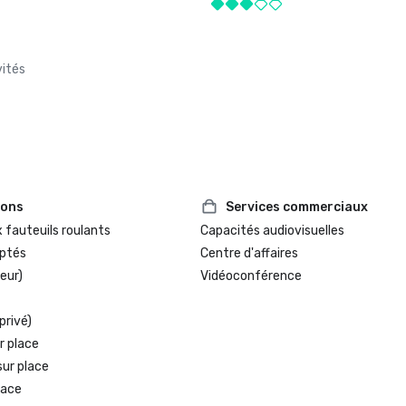
vités
ions
Services commerciaux
 fauteuils roulants
Capacités audiovisuelles
ptés
Centre d'affaires
eur)
Vidéoconférence
privé)
r place
sur place
lace