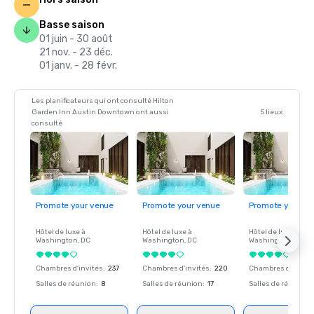
Basse saison
01 juin - 30 août
21 nov. - 23 déc.
01 janv. - 28 févr.
Les planificateurs qui ont consulté Hilton
Garden Inn Austin Downtown ont aussi
5 lieux
consulté
Promote your venue
Promote your venue
Promote your ve
Hôtel de luxe à
Hôtel de luxe à
Hôtel de luxe à
Washington
, DC
Washington
, DC
Washington
, DC
Chambres d'invités
:
237
Chambres d'invités
:
220
Chambres d'invité
Salles de réunion
:
8
Salles de réunion
:
17
Salles de réunion
: