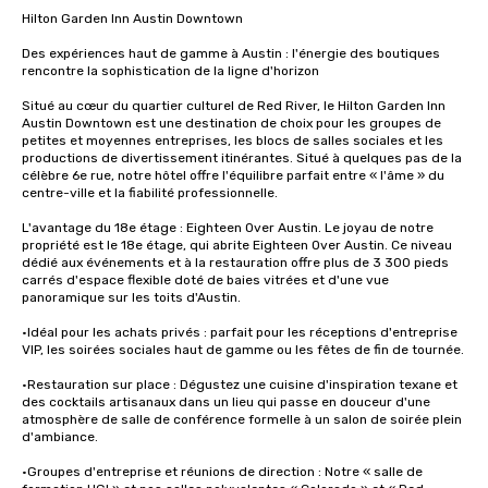
Hilton Garden Inn Austin Downtown

Des expériences haut de gamme à Austin : l'énergie des boutiques 
rencontre la sophistication de la ligne d'horizon

Situé au cœur du quartier culturel de Red River, le Hilton Garden Inn 
Austin Downtown est une destination de choix pour les groupes de 
petites et moyennes entreprises, les blocs de salles sociales et les 
productions de divertissement itinérantes. Situé à quelques pas de la 
célèbre 6e rue, notre hôtel offre l'équilibre parfait entre « l'âme » du 
centre-ville et la fiabilité professionnelle.

L'avantage du 18e étage : Eighteen Over Austin. Le joyau de notre 
propriété est le 18e étage, qui abrite Eighteen Over Austin. Ce niveau 
dédié aux événements et à la restauration offre plus de 3 300 pieds 
carrés d'espace flexible doté de baies vitrées et d'une vue 
panoramique sur les toits d'Austin.

•Idéal pour les achats privés : parfait pour les réceptions d'entreprise 
VIP, les soirées sociales haut de gamme ou les fêtes de fin de tournée.

•Restauration sur place : Dégustez une cuisine d'inspiration texane et 
des cocktails artisanaux dans un lieu qui passe en douceur d'une 
atmosphère de salle de conférence formelle à un salon de soirée plein 
d'ambiance.

•Groupes d'entreprise et réunions de direction : Notre « salle de 