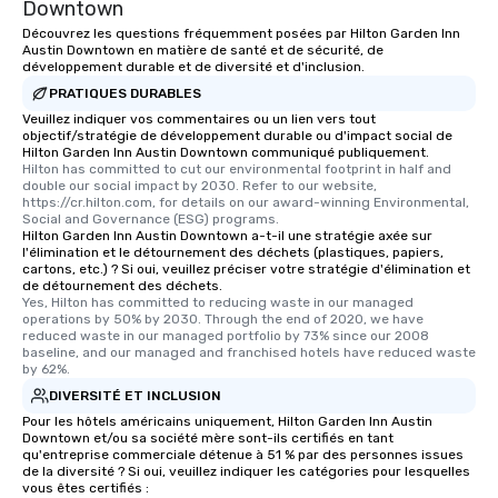
Downtown
Découvrez les questions fréquemment posées par Hilton Garden Inn
Austin Downtown en matière de santé et de sécurité, de
développement durable et de diversité et d'inclusion.
PRATIQUES DURABLES
Veuillez indiquer vos commentaires ou un lien vers tout
objectif/stratégie de développement durable ou d'impact social de
Hilton Garden Inn Austin Downtown communiqué publiquement.
Hilton has committed to cut our environmental footprint in half and 
double our social impact by 2030. Refer to our website, 
https://cr.hilton.com, for details on our award-winning Environmental, 
Social and Governance (ESG) programs.
Hilton Garden Inn Austin Downtown a-t-il une stratégie axée sur
l'élimination et le détournement des déchets (plastiques, papiers,
cartons, etc.) ? Si oui, veuillez préciser votre stratégie d'élimination et
de détournement des déchets.
Yes, Hilton has committed to reducing waste in our managed 
operations by 50% by 2030. Through the end of 2020, we have 
reduced waste in our managed portfolio by 73% since our 2008 
baseline, and our managed and franchised hotels have reduced waste 
by 62%.
DIVERSITÉ ET INCLUSION
Pour les hôtels américains uniquement, Hilton Garden Inn Austin
Downtown et/ou sa société mère sont-ils certifiés en tant
qu'entreprise commerciale détenue à 51 % par des personnes issues
de la diversité ? Si oui, veuillez indiquer les catégories pour lesquelles
vous êtes certifiés :