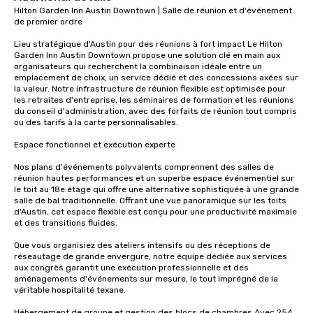
Hilton Garden Inn Austin Downtown | Salle de réunion et d'événement 
de premier ordre

Lieu stratégique d'Austin pour des réunions à fort impact Le Hilton 
Garden Inn Austin Downtown propose une solution clé en main aux 
organisateurs qui recherchent la combinaison idéale entre un 
emplacement de choix, un service dédié et des concessions axées sur 
la valeur. Notre infrastructure de réunion flexible est optimisée pour 
les retraites d'entreprise, les séminaires de formation et les réunions 
du conseil d'administration, avec des forfaits de réunion tout compris 
ou des tarifs à la carte personnalisables.

Espace fonctionnel et exécution experte

Nos plans d'événements polyvalents comprennent des salles de 
réunion hautes performances et un superbe espace événementiel sur 
le toit au 18e étage qui offre une alternative sophistiquée à une grande 
salle de bal traditionnelle. Offrant une vue panoramique sur les toits 
d'Austin, cet espace flexible est conçu pour une productivité maximale 
et des transitions fluides.

Que vous organisiez des ateliers intensifs ou des réceptions de 
réseautage de grande envergure, notre équipe dédiée aux services 
aux congrès garantit une exécution professionnelle et des 
aménagements d'événements sur mesure, le tout imprégné de la 
véritable hospitalité texane.

Hébergement de groupe et gestion des blocs de chambres Avec 254 