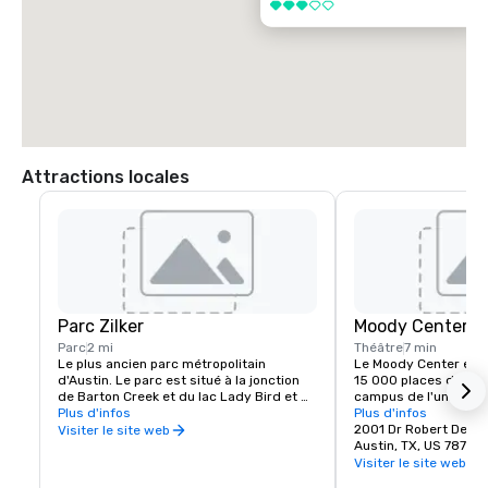
3 sur 5
Attractions locales
Parc Zilker
Moody Center
Parc
2 mi
Théâtre
7 min
Le plus ancien parc métropolitain 
Le Moody Center est l
d'Austin. Le parc est situé à la jonction 
15 000 places d'Austin
de Barton Creek et du lac Lady Bird et 
campus de l'universit
comprend plus de 350 acres de terres 
Plus d'infos
en 2022, ce lieu ultr
Plus d'infos
publiques. Le parc sert de plaque 
plus de 150 événemen
2001 Dr Robert Ded
Visiter le site web
tournante à de nombreuses activités de 
notamment des conce
Austin, TX, US 78712
loisirs et comprend des installations et 
de basket-ball UT Lo
Visiter le site web
équipements majeurs, notamment la 
comédies et des spect