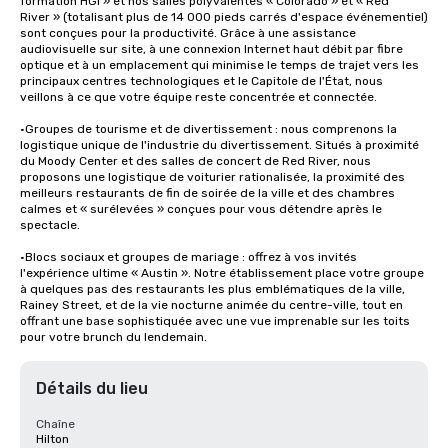
formation HGI » et nos salles polyvalentes « Colorado » et « Red 
River » (totalisant plus de 14 000 pieds carrés d'espace événementiel) 
sont conçues pour la productivité. Grâce à une assistance 
audiovisuelle sur site, à une connexion Internet haut débit par fibre 
optique et à un emplacement qui minimise le temps de trajet vers les 
principaux centres technologiques et le Capitole de l'État, nous 
veillons à ce que votre équipe reste concentrée et connectée.

•Groupes de tourisme et de divertissement : nous comprenons la 
logistique unique de l'industrie du divertissement. Situés à proximité 
du Moody Center et des salles de concert de Red River, nous 
proposons une logistique de voiturier rationalisée, la proximité des 
meilleurs restaurants de fin de soirée de la ville et des chambres 
calmes et « surélevées » conçues pour vous détendre après le 
spectacle.

•Blocs sociaux et groupes de mariage : offrez à vos invités 
l'expérience ultime « Austin ». Notre établissement place votre groupe 
à quelques pas des restaurants les plus emblématiques de la ville, 
Rainey Street, et de la vie nocturne animée du centre-ville, tout en 
offrant une base sophistiquée avec une vue imprenable sur les toits 
pour votre brunch du lendemain.
Détails du lieu
Chaîne
Hilton