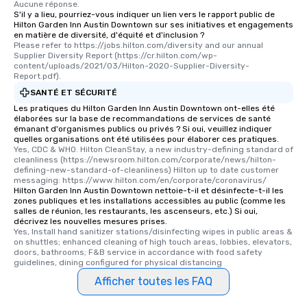
Aucune réponse.
S'il y a lieu, pourriez-vous indiquer un lien vers le rapport public de
Hilton Garden Inn Austin Downtown sur ses initiatives et engagements
en matière de diversité, d'équité et d'inclusion ?
Please refer to https://jobs.hilton.com/diversity and our annual 
Supplier Diversity Report (https://cr.hilton.com/wp-
content/uploads/2021/03/Hilton-2020-Supplier-Diversity-
Report.pdf).
SANTÉ ET SÉCURITÉ
Les pratiques du Hilton Garden Inn Austin Downtown ont-elles été
élaborées sur la base de recommandations de services de santé
émanant d'organismes publics ou privés ? Si oui, veuillez indiquer
quelles organisations ont été utilisées pour élaborer ces pratiques.
Yes, CDC & WHO. Hilton CleanStay, a new industry-defining standard of 
cleanliness (https://newsroom.hilton.com/corporate/news/hilton-
defining-new-standard-of-cleanliness) Hilton up to date customer 
messaging: https://www.hilton.com/en/corporate/coronavirus/
Hilton Garden Inn Austin Downtown nettoie-t-il et désinfecte-t-il les
zones publiques et les installations accessibles au public (comme les
salles de réunion, les restaurants, les ascenseurs, etc.) Si oui,
décrivez les nouvelles mesures prises.
Yes, Install hand sanitizer stations/disinfecting wipes in public areas & 
on shuttles; enhanced cleaning of high touch areas, lobbies, elevators, 
doors, bathrooms; F&B service in accordance with food safety 
guidelines, dining configured for physical distancing
Afficher toutes les FAQ