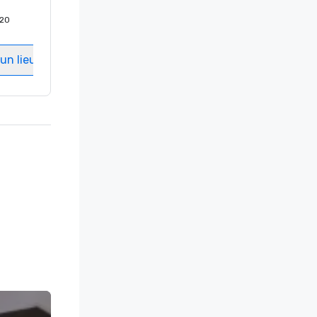
20
Chambres d'invités
:
237
Salles de réunion
:
8
un lieu
Sélectionnez un lieu