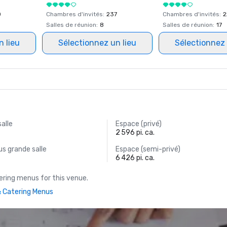
0
Chambres d'invités
:
237
Chambres d'invités
:
2
Salles de réunion
:
8
Salles de réunion
:
17
n lieu
Sélectionnez un lieu
Sélectionnez 
salle
Espace (privé)
2 596 pi. ca.
s grande salle
Espace (semi-privé)
6 426 pi. ca.
ring menus for this venue.
 Catering Menus