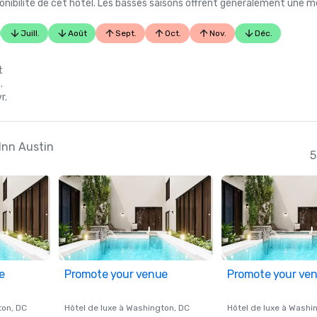
nibilité de cet hôtel. Les basses saisons offrent généralement une me
Juill.
Août
Sept.
Oct.
Nov.
Déc.
t
.
r.
 Inn Austin
5
e
Promote your venue
Promote your ve
ton
, DC
Hôtel de luxe à
Washington
, DC
Hôtel de luxe à
Washi