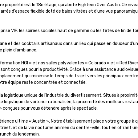
e propriété est le 18e étage, qui abrite Eighteen Over Austin. Ce nivea
arrés d'espace flexible doté de baies vitrées et d'une vue panoramique 
eprise VIP, les soirées sociales haut de gamme ou les fêtes de fin de to
ane et des cocktails artisanaux dans un lieu qui passe en douceur d'un
 plein d'ambiance.

 formation HGI » et nos salles polyvalentes « Colorado » et « Red River
sont conçues pour la productivité. Grâce à une assistance audiovisuelle
mplacement qui minimise le temps de trajet vers les principaux centre
 votre équipe reste concentrée et connectée.

logistique unique de l'industrie du divertissement. Situés à proximit
logistique de voiturier rationalisée, la proximité des meilleurs restau
 » conçues pour vous détendre après le spectacle.

périence ultime « Austin ». Notre établissement place votre groupe à q
treet, et de la vie nocturne animée du centre-ville, tout en offrant un
brunch du lendemain.