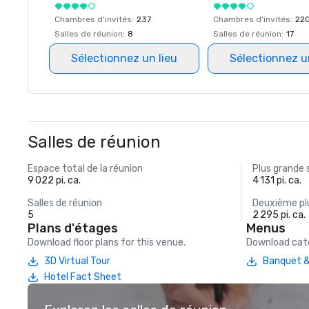
Chambres d'invités
:
237
Chambres d'invités
:
22
Salles de réunion
:
8
Salles de réunion
:
17
Sélectionnez un lieu
Sélectionnez u
Salles de réunion
Espace total de la réunion
Plus grande 
9 022 pi. ca.
4 131 pi. ca.
Salles de réunion
Deuxième plu
5
2 295 pi. ca.
Plans d'étages
Menus
Download floor plans for this venue.
Download cate
3D Virtual Tour
Banquet &
Hotel Fact Sheet