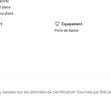
privé)
r place
sur place
rt
Équipement
Piste de danse
es, basées sur les données de certification fournies par BeCa