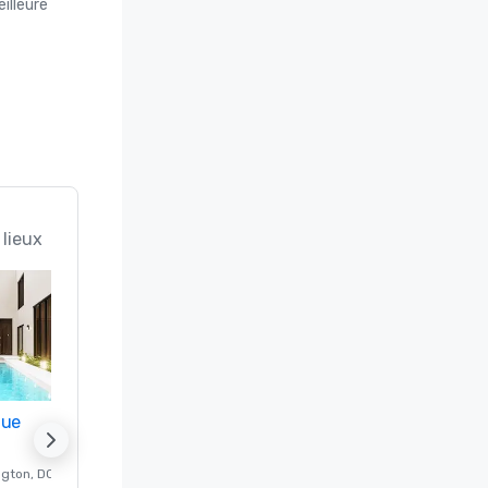
illeure
 lieux
nue
Promote your venue
ngton
, DC
Hôtel de luxe à
Washington
, DC