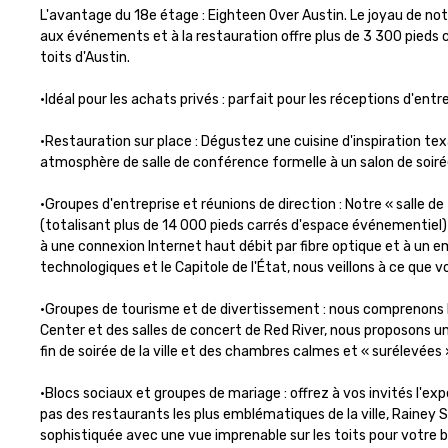
L'avantage du 18e étage : Eighteen Over Austin. Le joyau de notr
aux événements et à la restauration offre plus de 3 300 pieds c
toits d'Austin.

•Idéal pour les achats privés : parfait pour les réceptions d'entr
•Restauration sur place : Dégustez une cuisine d'inspiration tex
atmosphère de salle de conférence formelle à un salon de soirée
•Groupes d'entreprise et réunions de direction : Notre « salle de
(totalisant plus de 14 000 pieds carrés d'espace événementiel) 
à une connexion Internet haut débit par fibre optique et à un e
technologiques et le Capitole de l'État, nous veillons à ce que
•Groupes de tourisme et de divertissement : nous comprenons la 
Center et des salles de concert de Red River, nous proposons une 
fin de soirée de la ville et des chambres calmes et « surélevées
•Blocs sociaux et groupes de mariage : offrez à vos invités l'ex
pas des restaurants les plus emblématiques de la ville, Rainey S
sophistiquée avec une vue imprenable sur les toits pour votre 