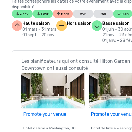
Faites correspondre les dates de votre événement avec la dispo
disponibilité.
Janv.
Févr.
Mars
Avr.
Mai
Juin
Haute saison
Hors saison
Basse saison
01 mars - 31 mars
01 juin - 30 aoû
01 sept. - 20 nov.
21 nov. - 23 déc
01 janv. - 28 fév
Les planificateurs qui ont consulté Hilton Garden
Downtown ont aussi consulté
Promote your venue
Promote your venu
Hôtel de luxe à
Washington
, DC
Hôtel de luxe à
Washing