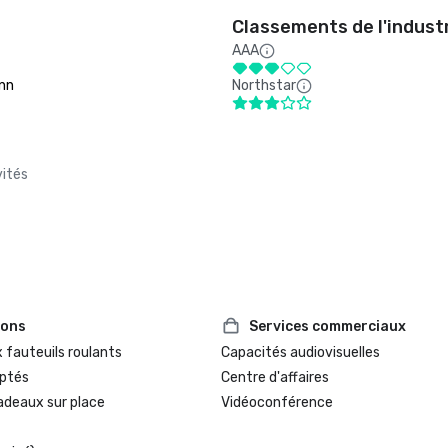
Classements de l'indust
AAA
Inn
Northstar
vités
ions
Services commerciaux
 fauteuils roulants
Capacités audiovisuelles
ptés
Centre d'affaires
adeaux sur place
Vidéoconférence