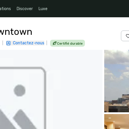
ations
Discover
Luxe
owntown
|
Contactez-nous
|
Certifié durable