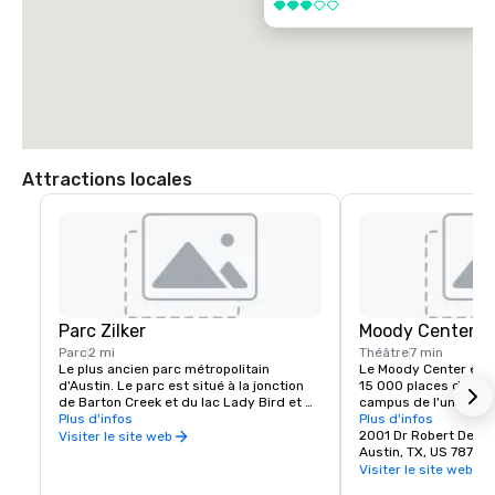
3 sur 5
Attractions locales
Parc Zilker
Moody Center
Parc
2 mi
Théâtre
7 min
Le plus ancien parc métropolitain 
Le Moody Center est l
d'Austin. Le parc est situé à la jonction 
15 000 places d'Austin
de Barton Creek et du lac Lady Bird et 
campus de l'universit
comprend plus de 350 acres de terres 
Plus d'infos
en 2022, ce lieu ultr
Plus d'infos
publiques. Le parc sert de plaque 
plus de 150 événemen
2001 Dr Robert Ded
Visiter le site web
tournante à de nombreuses activités de 
notamment des conce
Austin, TX, US 78712
loisirs et comprend des installations et 
de basket-ball UT Lo
Visiter le site web
équipements majeurs, notamment la 
comédies et des spect