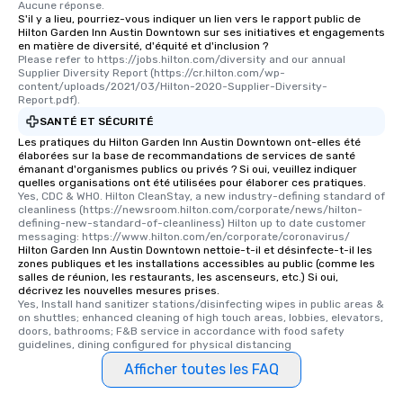
Aucune réponse.
S'il y a lieu, pourriez-vous indiquer un lien vers le rapport public de
Hilton Garden Inn Austin Downtown sur ses initiatives et engagements
en matière de diversité, d'équité et d'inclusion ?
Please refer to https://jobs.hilton.com/diversity and our annual 
Supplier Diversity Report (https://cr.hilton.com/wp-
content/uploads/2021/03/Hilton-2020-Supplier-Diversity-
Report.pdf).
SANTÉ ET SÉCURITÉ
Les pratiques du Hilton Garden Inn Austin Downtown ont-elles été
élaborées sur la base de recommandations de services de santé
émanant d'organismes publics ou privés ? Si oui, veuillez indiquer
quelles organisations ont été utilisées pour élaborer ces pratiques.
Yes, CDC & WHO. Hilton CleanStay, a new industry-defining standard of 
cleanliness (https://newsroom.hilton.com/corporate/news/hilton-
defining-new-standard-of-cleanliness) Hilton up to date customer 
messaging: https://www.hilton.com/en/corporate/coronavirus/
Hilton Garden Inn Austin Downtown nettoie-t-il et désinfecte-t-il les
zones publiques et les installations accessibles au public (comme les
salles de réunion, les restaurants, les ascenseurs, etc.) Si oui,
décrivez les nouvelles mesures prises.
Yes, Install hand sanitizer stations/disinfecting wipes in public areas & 
on shuttles; enhanced cleaning of high touch areas, lobbies, elevators, 
doors, bathrooms; F&B service in accordance with food safety 
guidelines, dining configured for physical distancing
Afficher toutes les FAQ