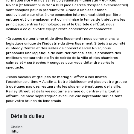
formation HGI » et nos salles polyvalentes « Colorado » et « Red 
River » (totalisant plus de 14 000 pieds carrés d'espace événementiel) 
sont conçues pour la productivité. Grâce à une assistance 
audiovisuelle sur site, à une connexion Internet haut débit par fibre 
optique et à un emplacement qui minimise le temps de trajet vers les 
principaux centres technologiques et le Capitole de l'État, nous 
veillons à ce que votre équipe reste concentrée et connectée.

•Groupes de tourisme et de divertissement : nous comprenons la 
logistique unique de l'industrie du divertissement. Situés à proximité 
du Moody Center et des salles de concert de Red River, nous 
proposons une logistique de voiturier rationalisée, la proximité des 
meilleurs restaurants de fin de soirée de la ville et des chambres 
calmes et « surélevées » conçues pour vous détendre après le 
spectacle.

•Blocs sociaux et groupes de mariage : offrez à vos invités 
l'expérience ultime « Austin ». Notre établissement place votre groupe 
à quelques pas des restaurants les plus emblématiques de la ville, 
Rainey Street, et de la vie nocturne animée du centre-ville, tout en 
offrant une base sophistiquée avec une vue imprenable sur les toits 
pour votre brunch du lendemain.
Détails du lieu
Chaîne
Hilton