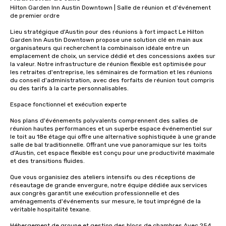
Hilton Garden Inn Austin Downtown | Salle de réunion et d'événement 
de premier ordre

Lieu stratégique d'Austin pour des réunions à fort impact Le Hilton 
Garden Inn Austin Downtown propose une solution clé en main aux 
organisateurs qui recherchent la combinaison idéale entre un 
emplacement de choix, un service dédié et des concessions axées sur 
la valeur. Notre infrastructure de réunion flexible est optimisée pour 
les retraites d'entreprise, les séminaires de formation et les réunions 
du conseil d'administration, avec des forfaits de réunion tout compris 
ou des tarifs à la carte personnalisables.

Espace fonctionnel et exécution experte

Nos plans d'événements polyvalents comprennent des salles de 
réunion hautes performances et un superbe espace événementiel sur 
le toit au 18e étage qui offre une alternative sophistiquée à une grande 
salle de bal traditionnelle. Offrant une vue panoramique sur les toits 
d'Austin, cet espace flexible est conçu pour une productivité maximale 
et des transitions fluides.

Que vous organisiez des ateliers intensifs ou des réceptions de 
réseautage de grande envergure, notre équipe dédiée aux services 
aux congrès garantit une exécution professionnelle et des 
aménagements d'événements sur mesure, le tout imprégné de la 
véritable hospitalité texane.

Hébergement de groupe et gestion des blocs de chambres Avec 254 