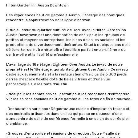
Hilton Garden Inn Austin Downtown

Des expériences haut de gamme à Austin : l'énergie des boutiques 
rencontre la sophistication de la ligne d'horizon

Situé au cœur du quartier culturel de Red River, le Hilton Garden Inn 
Austin Downtown est une destination de choix pour les groupes de 
petites et moyennes entreprises, les blocs de salles sociales et les 
productions de divertissement itinérantes. Situé à quelques pas de la 
célèbre 6e rue, notre hôtel offre l'équilibre parfait entre « l'âme » du 
centre-ville et la fiabilité professionnelle.

L'avantage du 18e étage : Eighteen Over Austin. Le joyau de notre 
propriété est le 18e étage, qui abrite Eighteen Over Austin. Ce niveau 
dédié aux événements et à la restauration offre plus de 3 300 pieds 
carrés d'espace flexible doté de baies vitrées et d'une vue 
panoramique sur les toits d'Austin.

•Idéal pour les achats privés : parfait pour les réceptions d'entreprise 
VIP, les soirées sociales haut de gamme ou les fêtes de fin de tournée.

•Restauration sur place : Dégustez une cuisine d'inspiration texane et 
des cocktails artisanaux dans un lieu qui passe en douceur d'une 
atmosphère de salle de conférence formelle à un salon de soirée plein 
d'ambiance.

•Groupes d'entreprise et réunions de direction : Notre « salle de 