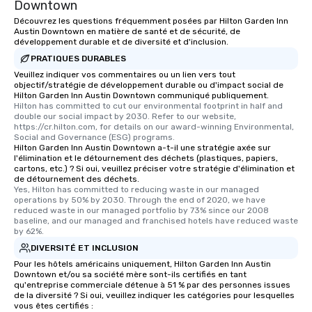
Downtown
Découvrez les questions fréquemment posées par Hilton Garden Inn
Austin Downtown en matière de santé et de sécurité, de
développement durable et de diversité et d'inclusion.
PRATIQUES DURABLES
Veuillez indiquer vos commentaires ou un lien vers tout
objectif/stratégie de développement durable ou d'impact social de
Hilton Garden Inn Austin Downtown communiqué publiquement.
Hilton has committed to cut our environmental footprint in half and 
double our social impact by 2030. Refer to our website, 
https://cr.hilton.com, for details on our award-winning Environmental, 
Social and Governance (ESG) programs.
Hilton Garden Inn Austin Downtown a-t-il une stratégie axée sur
l'élimination et le détournement des déchets (plastiques, papiers,
cartons, etc.) ? Si oui, veuillez préciser votre stratégie d'élimination et
de détournement des déchets.
Yes, Hilton has committed to reducing waste in our managed 
operations by 50% by 2030. Through the end of 2020, we have 
reduced waste in our managed portfolio by 73% since our 2008 
baseline, and our managed and franchised hotels have reduced waste 
by 62%.
DIVERSITÉ ET INCLUSION
Pour les hôtels américains uniquement, Hilton Garden Inn Austin
Downtown et/ou sa société mère sont-ils certifiés en tant
qu'entreprise commerciale détenue à 51 % par des personnes issues
de la diversité ? Si oui, veuillez indiquer les catégories pour lesquelles
vous êtes certifiés :