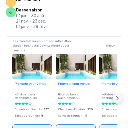
Basse saison
01 juin - 30 août
21 nov. - 23 déc.
01 janv. - 28 févr.
Les planificateurs qui ont consulté Hilton
Garden Inn Austin Downtown ont aussi
5 lieux
consulté
Promote your venue
Promote your venue
Promote your ve
Hôtel de luxe à
Hôtel de luxe à
Hôtel de luxe à
Washington
, DC
Washington
, DC
Washington
, DC
Chambres d'invités
:
237
Chambres d'invités
:
220
Chambres d'invité
Salles de réunion
:
8
Salles de réunion
:
17
Salles de réunion
: