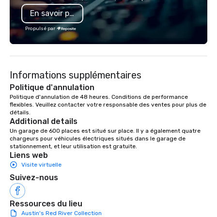
Veloxity’s first phone 
En savoir plus
was debuted in 2013. ON A MISSION TO
CURE DEAD BATTERY A
Propulsé par
its inception in 2013 
Bentley University as 
the Veloxity team has
industry leader. Our c
Informations supplémentaires
brands, LockerPower (
with secure lockers) 
Politique d'annulation
(portable charging sta
Politique d'annulation de 48 heures. Conditions de performance 
flexibles. Veuillez contacter votre responsable des ventes pour plus de 
businesses and events
détails.
additional options for
Additional details
customers powered. A
Un garage de 600 places est situé sur place. Il y a également quatre 
to adapt to the latest 
chargeurs pour véhicules électriques situés dans le garage de 
technology, our missi
stationnement, et leur utilisation est gratuite.
Liens web
same; to provide devi
Visite virtuelle
solutions that combat 
TECH SAVVY MILLENNIAL
Suivez-nous
successful millennial
and we feel that being 
Ressources du lieu
works to our advantag
Austin's Red River Collection
generation has grown 