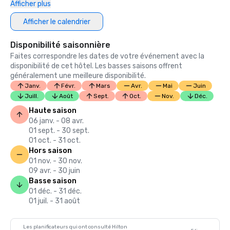
Afficher plus
Afficher le calendrier
Disponibilité saisonnière
Faites correspondre les dates de votre événement avec la
disponibilité de cet hôtel. Les basses saisons offrent
généralement une meilleure disponibilité.
Janv.
Févr.
Mars
Avr.
Mai
Juin
Juill.
Août
Sept.
Oct.
Nov.
Déc.
Haute saison
06 janv. - 08 avr.
01 sept. - 30 sept.
01 oct. - 31 oct.
Hors saison
01 nov. - 30 nov.
09 avr. - 30 juin
Basse saison
01 déc. - 31 déc.
01 juil. - 31 août
Les planificateurs qui ont consulté Hilton