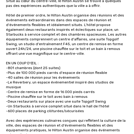
Situé au cœur du centre-ville, le Hilton Austin se trouve à quelques 
pas des expériences authentiques que la ville a à offrir. 

Hôtel de premier ordre, le Hilton Austin organise des réunions et des 
événements extraordinaires dans des espaces de réunion et 
d'événements flexibles et idéalement situés. L'hôtel propose 
également deux restaurants inspirés et éclectiques sur place, un 
Starbucks à service complet et des chambres spacieuses. Les autres 
équipements comprennent un centre d'affaires, une suite Topgolf 
Swing, un studio d'entraînement F45, un centre de remise en forme 
ouvert 24h/24, une piscine chauffée sur le toit et un bain à remous 
offrant une vue magnifique sur le centre-ville. 

EN UN COUP D'ŒIL :

-801 chambres (dont 25 suites)

-Plus de 100 000 pieds carrés d'espace de réunion flexible

-40 salles de réunion pour les événements

-Le Reverbery, un espace événementiel inspiré des studios de 
musique

-Centre de remise en forme de 16 000 pieds carrés

-Piscine chauffée sur le toit avec bain à remous

-Deux restaurants sur place avec une suite Topgolf Swing

-Un Starbucks à service complet situé dans le hall de l'hôtel

-600 places de parking clôturées/sécurisées

Avec des expériences culinaires conçues qui reflètent la culture de la 
ville, des espaces de réunion et d'événements flexibles et des 
équipements pratiques, le Hilton Austin organise des événements 