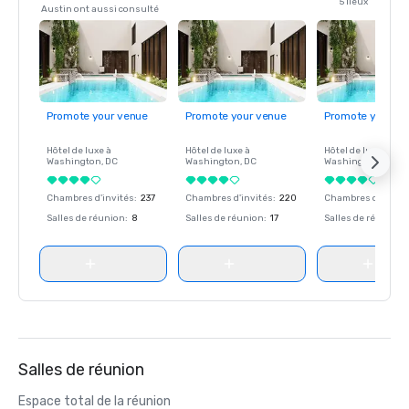
5 lieux
Austin ont aussi consulté
Promote your venue
Promote your venue
Promote your ve
Hôtel de luxe à
Hôtel de luxe à
Hôtel de luxe à
Washington
, DC
Washington
, DC
Washington
, DC
Chambres d'invités
:
237
Chambres d'invités
:
220
Chambres d'invité
Salles de réunion
:
8
Salles de réunion
:
17
Salles de réunion
:
Salles de réunion
Espace total de la réunion