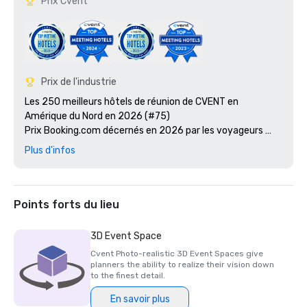
Prix Cvent
Prix de l'industrie
Les 250 meilleurs hôtels de réunion de CVENT en 
Amérique du Nord en 2026 (#75)

Prix Booking.com décernés en 2026 par les voyageurs 
(8,3 sur 10)

Plus d'infos
Les 250 meilleurs hôtels de réunion de CVENT en 
Amérique du Nord en 2025 (#58)

Prix Hilton F&B Innovator 2025

La meilleure entreprise pour laquelle travailler aux États-
Points forts du lieu
Unis a été classée #2 par Fortune en 2023

Hilton Americas Signature Award 2022 - Directeur 
3D Event Space
général de l'année

Cvent Photo-realistic 3D Event Spaces give
Prix AHLA de l'hôtel de l'année 2022

planners the ability to realize their vision down
Première place du classement MPS 2022 en Amérique du 
to the finest detail.
Nord (plus de 500 chambres)

En savoir plus
Prix TripAdvisor Travellers' Choice 2021
