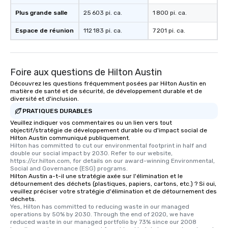
Plus grande salle
25 603 pi. ca.
1 800 pi. ca.
Espace de réunion
112 183 pi. ca.
7 201 pi. ca.
Foire aux questions de Hilton Austin
Découvrez les questions fréquemment posées par Hilton Austin en
matière de santé et de sécurité, de développement durable et de
diversité et d'inclusion.
PRATIQUES DURABLES
Veuillez indiquer vos commentaires ou un lien vers tout
objectif/stratégie de développement durable ou d'impact social de
Hilton Austin communiqué publiquement.
Hilton has committed to cut our environmental footprint in half and 
double our social impact by 2030. Refer to our website, 
https://cr.hilton.com, for details on our award-winning Environmental, 
Social and Governance (ESG) programs.
Hilton Austin a-t-il une stratégie axée sur l'élimination et le
détournement des déchets (plastiques, papiers, cartons, etc.) ? Si oui,
veuillez préciser votre stratégie d'élimination et de détournement des
déchets.
Yes, Hilton has committed to reducing waste in our managed 
operations by 50% by 2030. Through the end of 2020, we have 
reduced waste in our managed portfolio by 73% since our 2008 