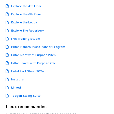
exposed to the level o
Explore the 4th Floor
millennials have. Our 
Explore the 6th Floor
had the most experien
different tech device
Explore the Lobby
Veloxity better equipp
Explore The Reverbery
decisions about produ
individual features ea
F45 Training Studio
should have. But bein
Hilton Honors Event Planner Program
isn’t the only benefit o
millennial. Millennials 
Hilton Meet with Purpose 2025
energetic, and open to
Hilton Travel with Purpose 2025
means that we’re driv
with the best products,
Hotel Fact Sheet 2026
adapt if better soluti
Instagram
available. Learn more 
of being millennials.
LinkedIn
Topgolf Swing Suite
Lieux recommandés