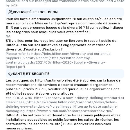
baseline, and our managed and franchised hotels have reduced waste 
by 62%.
DIVERSITÉ ET INCLUSION
Pour les hôtels américains uniquement, Hilton Austin et/ou sa société
mère sont-ils certifiés en tant qu'entreprise commerciale détenue à
51 % par des personnes issues de la diversité ? Si oui, veuillez indiquer
les catégories pour lesquelles vous êtes certifiés :
NA
S'il y a lieu, pourriez-vous indiquer un lien vers le rapport public de
Hilton Austin sur ses initiatives et engagements en matière de
diversité, d'équité et d'inclusion ?
Please refer to https://jobs.hilton.com/diversity and our annual 
Supplier Diversity Report (https://cr.hilton.com/wp-
content/uploads/2021/03/Hilton-2020-Supplier-Diversity-
Report.pdf).
SANTÉ ET SÉCURITÉ
Les pratiques du Hilton Austin ont-elles été élaborées sur la base de
recommandations de services de santé émanant d'organismes
publics ou privés ? Si oui, veuillez indiquer quelles organisations ont
été utilisées pour élaborer ces pratiques.
Yes, CDC & WHO. Hilton CleanStay, a new industry-defining standard of 
cleanliness (https://newsroom.hilton.com/corporate/news/hilton-
defining-new-standard-of-cleanliness) Hilton up to date customer 
messaging: https://www.hilton.com/en/corporate/coronavirus/
Hilton Austin nettoie-t-il et désinfecte-t-il les zones publiques et les
installations accessibles au public (comme les salles de réunion, les
restaurants, les ascenseurs, etc.) Si oui, décrivez les nouvelles
mesures prises.