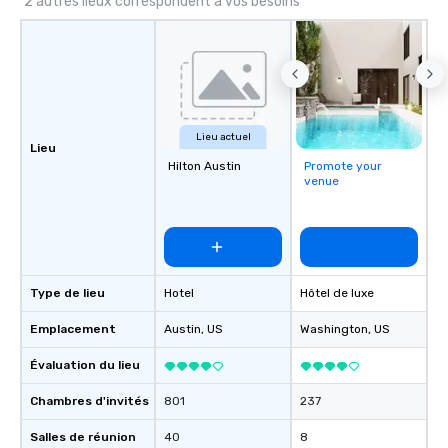
2 autres lieux correspondent à vos besoins
Lieu actuel
Lieu
Hilton Austin
Promote your
venue
Type de lieu
Hotel
Hôtel de luxe
Emplacement
Austin
, US
Washington
, US
Évaluation du lieu
Chambres d'invités
801
237
Salles de réunion
40
8