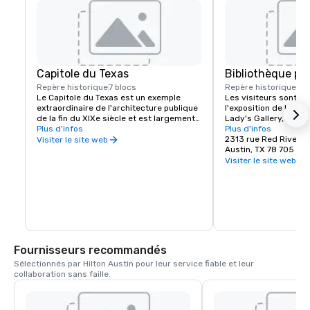
Capitole du Texas
Bibliothèque pré
Repère historique
7 blocs
Repère historique
1 m
Le Capitole du Texas est un exemple 
Les visiteurs sont invi
extraordinaire de l'architecture publique 
l'exposition de la bibl
de la fin du XIXe siècle et est largement 
Lady's Gallery, qui dét
reconnu comme l'une des capitales 
Plus d'infos
l'héritage de Mme Jo
Plus d'infos
d'État les plus distinguées du pays. Il a 
son bureau. Les clien
2313 rue Red River
Visiter le site web
été inscrit au registre national des lieux 
également profiter d'
Austin, TX 78 705
historiques en 1970 et désigné 
White House Diary de 
Visiter le site web
monument historique national en 1986 
disponible dans la se
pour sa « contribution significative à 
Johnson du LBJ Mus
l'histoire américaine ».
Fournisseurs recommandés
Sélectionnés par Hilton Austin pour leur service fiable et leur 
collaboration sans faille.