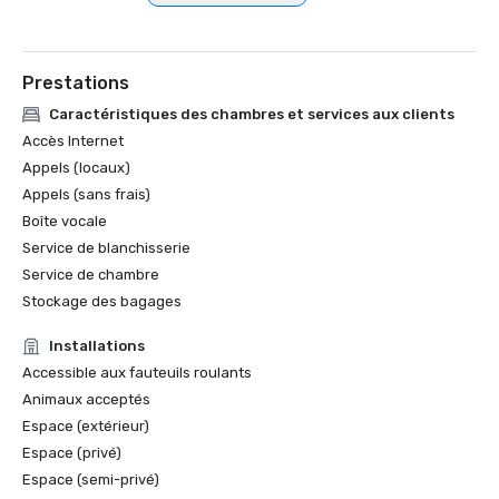
Prix Hotels.com Loved by Guests 2021

Prix Connie 2017 

Prix Hilton Leader de l'année 2017

Prestations
Récipiendaire du prix AAA Four Diamond (depuis 2004)
Caractéristiques des chambres et services aux clients
Accès Internet
Appels (locaux)
Appels (sans frais)
Boîte vocale
Service de blanchisserie
Service de chambre
Stockage des bagages
Installations
Accessible aux fauteuils roulants
Animaux acceptés
Espace (extérieur)
Espace (privé)
Espace (semi-privé)