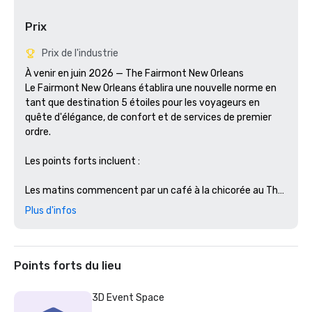
Prix
Prix de l'industrie
À venir en juin 2026 — The Fairmont New Orleans

Le Fairmont New Orleans établira une nouvelle norme en 
tant que destination 5 étoiles pour les voyageurs en 
quête d'élégance, de confort et de services de premier 
ordre.

Les points forts incluent :

Les matins commencent par un café à la chicorée au The 
Café, les après-midi se terminent par une heure dorée 
Plus d'infos
avec des cocktails imprégnés de l'esprit de Crescent City 
au Rooftop Bar, et les soirées s'animent avec des saveurs 
audacieuses et une énergie théâtrale dans notre 
steakhouse emblématique. Chacun de nos 
Points forts du lieu
établissements propose un voyage vivant à travers la 
gastronomie riche et riche de la Nouvelle-Orléans.

3D Event Space