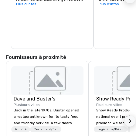
matchs de basket-ball des New Orleans 
Plus d'infos
restaurants de reno
Plus d'infos
Pelicans, notre emplacement vous place 
ses rues animées co
à quelques pas des plus grands 
Royal, le tout à quel
événements de la ville.
l'hôtel.
Fournisseurs à proximité
Dave and Buster's
Show Ready Prod
Plusieurs villes
Plusieurs villes
Back in the late 1970s, Buster opened
Show Ready Production
a restaurant known for its tasty food
national event product
and friendly service. A few doors
provider. We are your 
down, Dave opened an outrageous
production partner fro
Activité
Restaurant/Bar
Logistique/Décor
Per
place for entertainment and games
finish. Our team is ded