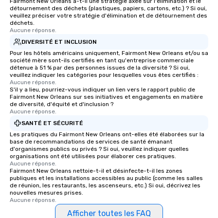
Fairmont New Orleans a-t-il une stratégie axée sur l'élimination et le
détournement des déchets (plastiques, papiers, cartons, etc.) ? Si oui,
veuillez préciser votre stratégie d'élimination et de détournement des
déchets.
Aucune réponse.
DIVERSITÉ ET INCLUSION
Pour les hôtels américains uniquement, Fairmont New Orleans et/ou sa
société mère sont-ils certifiés en tant qu'entreprise commerciale
détenue à 51 % par des personnes issues de la diversité ? Si oui,
veuillez indiquer les catégories pour lesquelles vous êtes certifiés :
Aucune réponse.
S'il y a lieu, pourriez-vous indiquer un lien vers le rapport public de
Fairmont New Orleans sur ses initiatives et engagements en matière
de diversité, d'équité et d'inclusion ?
Aucune réponse.
SANTÉ ET SÉCURITÉ
Les pratiques du Fairmont New Orleans ont-elles été élaborées sur la
base de recommandations de services de santé émanant
d'organismes publics ou privés ? Si oui, veuillez indiquer quelles
organisations ont été utilisées pour élaborer ces pratiques.
Aucune réponse.
Fairmont New Orleans nettoie-t-il et désinfecte-t-il les zones
publiques et les installations accessibles au public (comme les salles
de réunion, les restaurants, les ascenseurs, etc.) Si oui, décrivez les
nouvelles mesures prises.
Aucune réponse.
Afficher toutes les FAQ