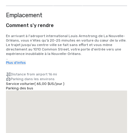
autres
Emplacement
Comment s'y rendre
En arrivant à l'aéroport international Louis Armstrong de La Nouvelle-
Orléans, vous n'êtes qu'à 20-25 minutes en voiture du cœur de la ville. 
Le trajet jusqu'au centre-ville se fait sans effort et vous mène 
directement au 1010 Common Street, votre porte d'entrée vers une 
expérience inoubliable à la Nouvelle-Orléans.

Une fois sur place, vous vous trouverez à quelques pas de tout ce que 
Plus d'infos
vous êtes venus explorer. Des clubs de jazz emblématiques, des 
restaurants célèbres, des boutiques de renommée mondiale et des 
Distance from airport 16 mi
sites historiques sont tous accessibles à pied. Qu'il s'agisse de 
Parking dans les environs
l'énergie vibrante du quartier français, du charme du Garden District 
Service voiturier
(
65,00 $US
/
jour
)
ou des trésors culturels du quartier des arts, le meilleur de la 
Parking des bus
Nouvelle-Orléans se trouve juste devant votre porte.