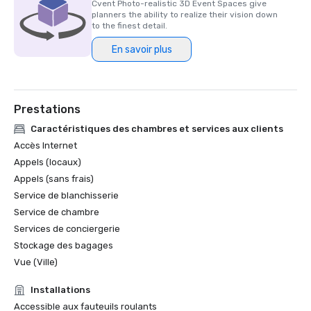
Cvent Photo-realistic 3D Event Spaces give
Un spa et centre de bien-être serein pour une relaxation 
planners the ability to realize their vision down
ultime

to the finest detail.
Une superbe piscine sur le toit, un bar et un salon avec vue 
En savoir plus
Prestations
Caractéristiques des chambres et services aux clients
Accès Internet
Appels (locaux)
Appels (sans frais)
Service de blanchisserie
Service de chambre
Services de conciergerie
Stockage des bagages
Vue (Ville)
Installations
Accessible aux fauteuils roulants