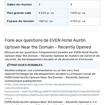
Salles de réunion
3
4
Plus grande salle
4 524 pi. ca.
1 400 pi. ca.
Espace de réunion
1 821 pi. ca.
6 750 pi. ca.
Foire aux questions de EVEN Hotel Austin
Uptown Near the Domain – Recently Opened
Découvrez les questions fréquemment posées par EVEN Hotel Austin
Uptown Near the Domain – Recently Opened en matière de santé et de
sécurité, de développement durable et de diversité et d'inclusion.
PRATIQUES DURABLES
Veuillez indiquer vos commentaires ou un lien vers tout
objectif/stratégie de développement durable ou d'impact social de
EVEN Hotel Austin Uptown Near the Domain – Recently Opened
communiqué publiquement.
https://development.ihg.com/hotel-development/owner-
value/sustainable-
business#:~:text=Our%20goal%20is%20to%20help%20shape%20the%2
0future,not%20just%20today%2C%20but%20long%20into%20the%20f
uture.
EVEN Hotel Austin Uptown Near the Domain – Recently Opened a-t-il