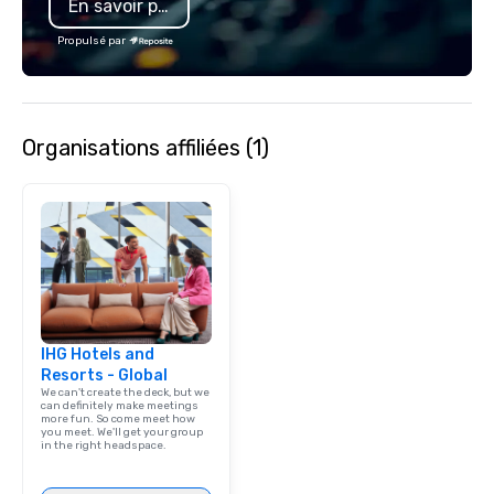
En savoir plus
hours. Looking for so
We customize events 
Propulsé par
goals/objectives/budg
Organisations affiliées (1)
IHG Hotels and
Resorts - Global
We can't create the deck, but we
can definitely make meetings
more fun. So come meet how
you meet. We'll get your group
in the right headspace.