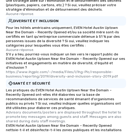
une stratégie axée sur l'élimination et le détournement des déchets
(plastiques, papiers, cartons, etc.) ? Si oui, veuillez préciser votre
stratégie d'élimination et de détournement des déchets.
Aucune réponse.
DIVERSITÉ ET INCLUSION
Pour les hôtels américains uniquement, EVEN Hotel Austin Uptown
Near the Domain – Recently Opened et/ou sa société mère sont-ils
certifiés en tant qu'entreprise commerciale détenue à 51 % par des
personnes issues de la diversité ? Si oui, veuillez indiquer les
catégories pour lesquelles vous êtes certifiés :
Aucune réponse.
S'il y a lieu, pourriez-vous indiquer un lien vers le rapport public de
EVEN Hotel Austin Uptown Near the Domain – Recently Opened sur ses
initiatives et engagements en matière de diversité, d'équité et
d'inclusion ?
https://www.ihgplc.com/~/media/Files/I/Ihg-Plc/responsible-
business/reporting/2019/diversity-and-inclusion-story-2019.pdf
SANTÉ ET SÉCURITÉ
Les pratiques du EVEN Hotel Austin Uptown Near the Domain –
Recently Opened ont-elles été élaborées sur la base de
recommandations de services de santé émanant d'organismes
publics ou privés ? Si oui, veuillez indiquer quelles organisations ont
été utilisées pour élaborer ces pratiques.
Advisory documents/posters are displayed throughout the hotel to 
promote key messages among guests and staff. Messages are also 
shared during daily staff meetings.
EVEN Hotel Austin Uptown Near the Domain – Recently Opened
nettoie-t-il et désinfecte-t-il les zones publiques et les installations