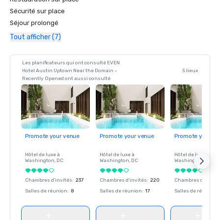
Sécurité sur place
Séjour prolongé
Tout afficher (7)
Les planificateurs qui ont consulté EVEN
Hotel Austin Uptown Near the Domain –
5 lieux
Recently Opened ont aussi consulté
Promote your venue
Promote your venue
Promote your ve
Hôtel de luxe à
Hôtel de luxe à
Hôtel de luxe à
Washington
, DC
Washington
, DC
Washington
, DC
Chambres d'invités
:
237
Chambres d'invités
:
220
Chambres d'invité
Salles de réunion
:
8
Salles de réunion
:
17
Salles de réunion
: