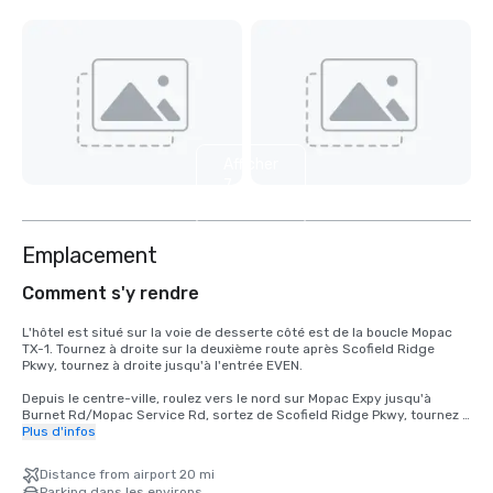
Afficher
7
autres
Emplacement
Comment s'y rendre
L'hôtel est situé sur la voie de desserte côté est de la boucle Mopac 
TX-1. Tournez à droite sur la deuxième route après Scofield Ridge 
Pkwy, tournez à droite jusqu'à l'entrée EVEN. 

Depuis le centre-ville, roulez vers le nord sur Mopac Expy jusqu'à 
Burnet Rd/Mopac Service Rd, sortez de Scofield Ridge Pkwy, tournez à 
droite sur la deuxième route après Scofield Ridge Pkwy, tournez à 
Plus d'infos
droite jusqu'à l'entrée EVEN. 

Distance from airport 20 mi
De l'aéroport TX-71 W à l'US-183N en direction du TX-1 Loop/Mopac. 
Parking dans les environs