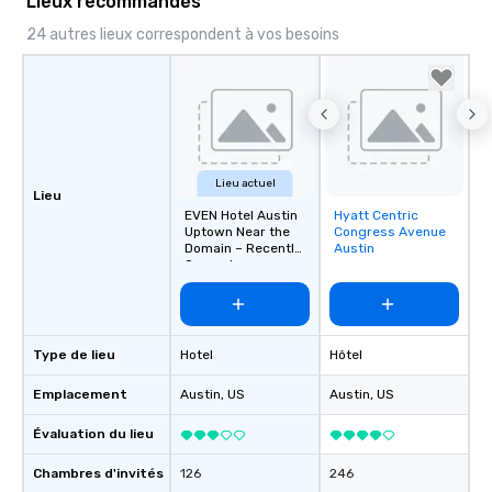
Lieux recommandés
24 autres lieux correspondent à vos besoins
Lieu actuel
Lieu
EVEN Hotel Austin
Hyatt Centric
Removed from
Uptown Near the
Congress Avenue
favorites
Domain – Recently
Austin
Opened
Type de lieu
Hotel
Hôtel
Emplacement
Austin
, US
Austin
, US
Évaluation du lieu
Chambres d'invités
126
246