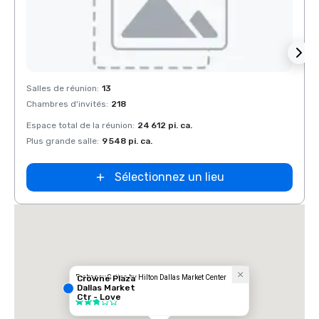
Removed from favorites
Rem
Salles de réunion
:
13
Salles
Chambres d'invités
:
218
Chamb
Espace total de la réunion
:
24 612 pi. ca.
Espace
Plus grande salle
:
9 548 pi. ca.
Plus g
Sélectionnez un lieu
Embassy Suites by Hilton Dallas Market Center
Crowne Plaza
Dallas Market
Hôtel
Ctr - Love
3 sur 5
Field