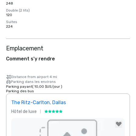
248
Double (2 lits)
120
Suites
224
Emplacement
Comment s'y rendre
Distance from airport 4 mi
Parking dans les environs
Parking payant
(
10,00 $US
/
jour
)
Parking des bus
The Ritz-Carlton, Dallas
Sher
Hôtel de luxe
Hôtel