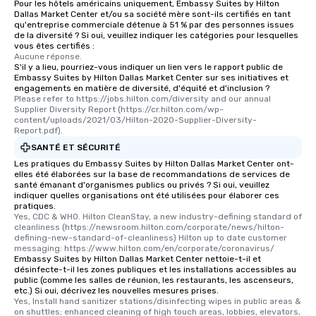
Pour les hôtels américains uniquement, Embassy Suites by Hilton
Dallas Market Center et/ou sa société mère sont-ils certifiés en tant
qu'entreprise commerciale détenue à 51 % par des personnes issues
de la diversité ? Si oui, veuillez indiquer les catégories pour lesquelles
vous êtes certifiés :
Aucune réponse.
S'il y a lieu, pourriez-vous indiquer un lien vers le rapport public de
Embassy Suites by Hilton Dallas Market Center sur ses initiatives et
engagements en matière de diversité, d'équité et d'inclusion ?
Please refer to https://jobs.hilton.com/diversity and our annual 
Supplier Diversity Report (https://cr.hilton.com/wp-
content/uploads/2021/03/Hilton-2020-Supplier-Diversity-
Report.pdf).
SANTÉ ET SÉCURITÉ
Les pratiques du Embassy Suites by Hilton Dallas Market Center ont-
elles été élaborées sur la base de recommandations de services de
santé émanant d'organismes publics ou privés ? Si oui, veuillez
indiquer quelles organisations ont été utilisées pour élaborer ces
pratiques.
Yes, CDC & WHO. Hilton CleanStay, a new industry-defining standard of 
cleanliness (https://newsroom.hilton.com/corporate/news/hilton-
defining-new-standard-of-cleanliness) Hilton up to date customer 
messaging: https://www.hilton.com/en/corporate/coronavirus/
Embassy Suites by Hilton Dallas Market Center nettoie-t-il et
désinfecte-t-il les zones publiques et les installations accessibles au
public (comme les salles de réunion, les restaurants, les ascenseurs,
etc.) Si oui, décrivez les nouvelles mesures prises.
Yes, Install hand sanitizer stations/disinfecting wipes in public areas & 
on shuttles; enhanced cleaning of high touch areas, lobbies, elevators, 