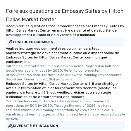
Foire aux questions de Embassy Suites by Hilton
Dallas Market Center
Découvrez les questions fréquemment posées par Embassy Suites by
Hilton Dallas Market Center en matière de santé et de sécurité, de
développement durable et de diversité et d'inclusion.
PRATIQUES DURABLES
Veuillez indiquer vos commentaires ou un lien vers tout
objectif/stratégie de développement durable ou d'impact social de
Embassy Suites by Hilton Dallas Market Center communiqué
publiquement.
Hilton has committed to cut our environmental footprint in half and 
double our social impact by 2030. Refer to our website, 
https://cr.hilton.com, for details on our award-winning Environmental, 
Social and Governance (ESG) programs.
Embassy Suites by Hilton Dallas Market Center a-t-il une stratégie
axée sur l'élimination et le détournement des déchets (plastiques,
papiers, cartons, etc.) ? Si oui, veuillez préciser votre stratégie
d'élimination et de détournement des déchets.
Yes, Hilton has committed to reducing waste in our managed 
operations by 50% by 2030. Through the end of 2020, we have 
reduced waste in our managed portfolio by 73% since our 2008 
baseline, and our managed and franchised hotels have reduced waste 
by 62%.
DIVERSITÉ ET INCLUSION