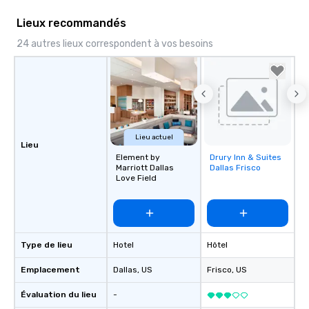
Lieux recommandés
24 autres lieux correspondent à vos besoins
Lieu actuel
Lieu
Element by
Drury Inn & Suites
Removed from
Marriott Dallas
Dallas Frisco
favorites
Love Field
Type de lieu
Hotel
Hôtel
Emplacement
Dallas
, US
Frisco
, US
Évaluation du lieu
-