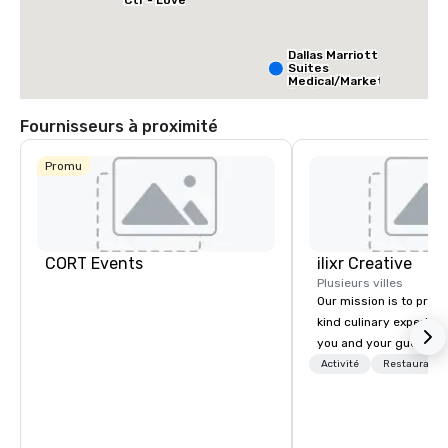
Ctr - Love
Field
Dallas Marriott
Suites
Medical/Market
Center
Fournisseurs à proximité
Promu
CORT Events
ilixr Creative
Plusieurs villes
Our mission is to prov
kind culinary experien
you and your guests wi
memories and satiated
Activité
Restauratio
detail is meticulously 
our commitment to hosp
over 40 years of expe