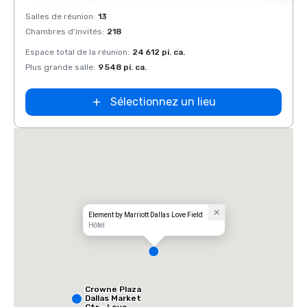
Removed from favorites
Rem
Salles de réunion
:
13
Salles
Chambres d'invités
:
218
Chamb
Espace total de la réunion
:
24 612 pi. ca.
Espace
Plus grande salle
:
9 548 pi. ca.
Plus g
Sélectionnez un lieu
Element by Marriott Dallas Love Field
Hôtel
Crowne Plaza
Dallas Market