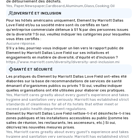
de détournement des déchets.
Yes, Paper,Newspaper,Cardboard,Aluminum,Glass,Cooking Oil
DIVERSITÉ ET INCLUSION
Pour les hôtels américains uniquement, Element by Marriott Dallas
Love Field et/ou sa société mère sont-ils certifiés en tant
qu'entreprise commerciale détenue à 51 % par des personnes issues
de la diversité ? Si oui, veuillez indiquer les catégories pour lesquelles
vous êtes certifiés :
Aucune réponse.
S'il y a lieu, pourriez-vous indiquer un lien vers le rapport public de
Element by Marriott Dallas Love Field sur ses initiatives et
engagements en matière de diversité, d'équité et d'inclusion ?
https://www.marriott.com/diversity/diversity-and-inclusion.mi
SANTÉ ET SÉCURITÉ
Les pratiques du Element by Marriott Dallas Love Field ont-elles été
élaborées sur la base de recommandations de services de santé
émanant d'organismes publics ou privés ? Si oui, veuillez indiquer
quelles organisations ont été utilisées pour élaborer ces pratiques.
Yes, Marriott cares greatly about every guest's experience and takes 
hygiene and sanitation very seriously. Marriott has established strict 
standards of cleanliness for all of its hotels that either meet or 
exceed public health department regulations. 
Element by Marriott Dallas Love Field nettoie-t-il et désinfecte-t-il les
zones publiques et les installations accessibles au public (comme les
salles de réunion, les restaurants, les ascenseurs, etc.) Si oui,
décrivez les nouvelles mesures prises.
Yes, Marriott cares greatly about every guest's experience and takes 
hygiene and sanitation very seriously. Marriott has established strict 