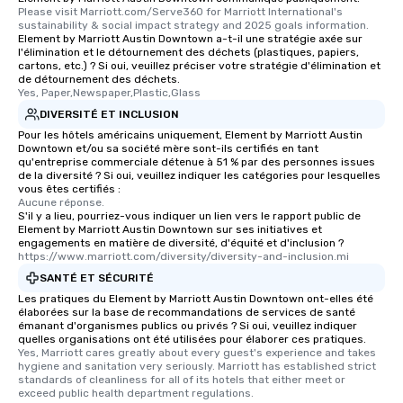
Please visit Marriott.com/Serve360 for Marriott International's 
sustainability & social impact strategy and 2025 goals information.
Element by Marriott Austin Downtown a-t-il une stratégie axée sur
l'élimination et le détournement des déchets (plastiques, papiers,
cartons, etc.) ? Si oui, veuillez préciser votre stratégie d'élimination et
de détournement des déchets.
Yes, Paper,Newspaper,Plastic,Glass
DIVERSITÉ ET INCLUSION
Pour les hôtels américains uniquement, Element by Marriott Austin
Downtown et/ou sa société mère sont-ils certifiés en tant
qu'entreprise commerciale détenue à 51 % par des personnes issues
de la diversité ? Si oui, veuillez indiquer les catégories pour lesquelles
vous êtes certifiés :
Aucune réponse.
S'il y a lieu, pourriez-vous indiquer un lien vers le rapport public de
Element by Marriott Austin Downtown sur ses initiatives et
engagements en matière de diversité, d'équité et d'inclusion ?
https://www.marriott.com/diversity/diversity-and-inclusion.mi
SANTÉ ET SÉCURITÉ
Les pratiques du Element by Marriott Austin Downtown ont-elles été
élaborées sur la base de recommandations de services de santé
émanant d'organismes publics ou privés ? Si oui, veuillez indiquer
quelles organisations ont été utilisées pour élaborer ces pratiques.
Yes, Marriott cares greatly about every guest's experience and takes 
hygiene and sanitation very seriously. Marriott has established strict 
standards of cleanliness for all of its hotels that either meet or 
exceed public health department regulations. 