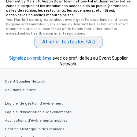
Element by Marriott Austin Downtown nettoie-t-il et désinfecte-t-il les
zones publiques et les installations accessibles au public (comme les
salles de réunion, les restaurants, les ascenseurs, etc.) Si oui,
décrivez les nouvelles mesures prises.
Yes, Marriott cares greatly about every guest's experience and takes 
hygiene and sanitation very seriously. Marriott has established strict 
standards of cleanliness for all of its hotels that either meet or 
exceed public health department regulations. 
Afficher toutes les FAQ
Signalez un problème
avec ce profil de lieu au Cvent Supplier
Network.
Cvent Supplier Network
Solutions sur site
Logiciel de gestion d'événement
Logiciel d'inscription aux événements
Applications d'événements mobiles
Gestion stratégique des réunions