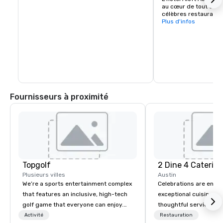
au cœur de tout cela,
célèbres restaurants e
nocturne d'Austin, sur
Plus d'infos
Fournisseurs à proximité
Topgolf
2 Dine 4 Caterin
Plusieurs villes
Austin
We’re a sports entertainment complex
Celebrations are enh
that features an inclusive, high-tech
exceptional cuisine is
golf game that everyone can enjoy.
thoughtful service and
Paired with an outstanding food and
considered. 2 Dine 4 F
Activité
Restauration