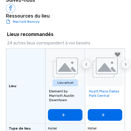
Suivez-nous
Ressources du lieu
Marriott Bonvoy
Lieux recommandés
24 autres lieux correspondent à vos besoins
Lieu actuel
Lieu
Element by
Hyatt Place Dallas
Removed from
Marriott Austin
Park Central
favorites
Downtown
Type de lieu
Hotel
Hôtel