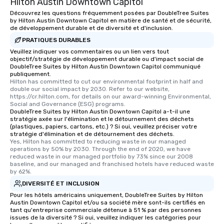
Hilton Austin Downtown Capitol
Découvrez les questions fréquemment posées par DoubleTree Suites
by Hilton Austin Downtown Capitol en matière de santé et de sécurité,
de développement durable et de diversité et d'inclusion.
PRATIQUES DURABLES
Veuillez indiquer vos commentaires ou un lien vers tout
objectif/stratégie de développement durable ou d'impact social de
DoubleTree Suites by Hilton Austin Downtown Capitol communiqué
publiquement.
Hilton has committed to cut our environmental footprint in half and 
double our social impact by 2030. Refer to our website, 
https://cr.hilton.com, for details on our award-winning Environmental, 
Social and Governance (ESG) programs.
DoubleTree Suites by Hilton Austin Downtown Capitol a-t-il une
stratégie axée sur l'élimination et le détournement des déchets
(plastiques, papiers, cartons, etc.) ? Si oui, veuillez préciser votre
stratégie d'élimination et de détournement des déchets.
Yes, Hilton has committed to reducing waste in our managed 
operations by 50% by 2030. Through the end of 2020, we have 
reduced waste in our managed portfolio by 73% since our 2008 
baseline, and our managed and franchised hotels have reduced waste 
by 62%.
DIVERSITÉ ET INCLUSION
Pour les hôtels américains uniquement, DoubleTree Suites by Hilton
Austin Downtown Capitol et/ou sa société mère sont-ils certifiés en
tant qu'entreprise commerciale détenue à 51 % par des personnes
issues de la diversité ? Si oui, veuillez indiquer les catégories pour