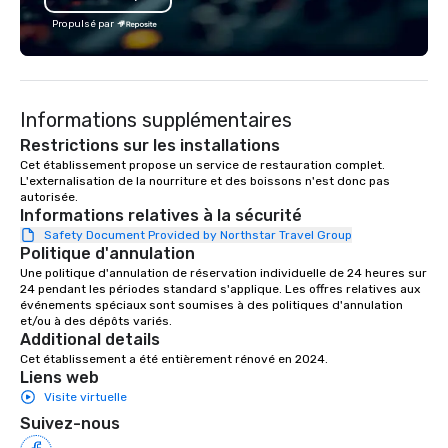
and unparalleled event rental support,
Propulsé par
it’s clear that weddings move and
inspire us. To us, Love is Love, and
whatever its form, it’s a Beautiful
Thing. We celebrate all loving
Informations supplémentaires
relationships that bring people
Restrictions sur les installations
together, and support all wedding
Cet établissement propose un service de restauration complet. 
couples throughout our communities.
L'externalisation de la nourriture et des boissons n'est donc pas 
We’re huge fans of socials and
autorisée.
celebrations where people share
Informations relatives à la sécurité
laughter and find joy. From birthdays,
Safety Document Provided by Northstar Travel Group
to anniversaries, to graduations and
Politique d'annulation
more, Premiere will bring the basics
Une politique d'annulation de réservation individuelle de 24 heures sur 
24 pendant les périodes standard s'applique. Les offres relatives aux 
you need to the party, and provide the
événements spéciaux sont soumises à des politiques d'annulation 
‘frills’ you want to help realize your
et/ou à des dépôts variés.
event dreams. If on the other hand,
Additional details
you’re wanting to ‘get down to
Cet établissement a été entièrement rénové en 2024.
Liens web
business’, we can handle your wants
Visite virtuelle
and needs equally well. We’re in
business too, and we know you’re
Suivez-nous
looking for the best rental and event