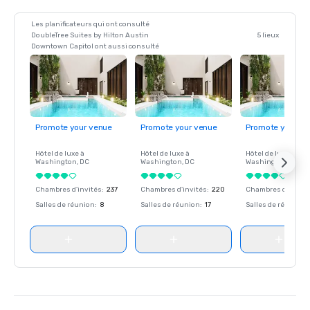
Les planificateurs qui ont consulté
DoubleTree Suites by Hilton Austin
5 lieux
Downtown Capitol ont aussi consulté
Promote your venue
Promote your venue
Promote your ve
Hôtel de luxe à
Hôtel de luxe à
Hôtel de luxe à
Washington
, DC
Washington
, DC
Washington
, DC
Chambres d'invités
:
237
Chambres d'invités
:
220
Chambres d'invité
Salles de réunion
:
8
Salles de réunion
:
17
Salles de réunion
: