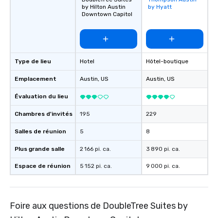
opportunities to support them as well.
by Hilton Austin
by Hyatt
favorites
We welcome the opportunity to serve
Downtown Capitol
and look forward to meeting you.
Type de lieu
Hotel
Hôtel-boutique
Emplacement
Austin
, US
Austin
, US
Évaluation du lieu
Chambres d'invités
195
229
Salles de réunion
5
8
Plus grande salle
2 166 pi. ca.
3 890 pi. ca.
Espace de réunion
5 152 pi. ca.
9 000 pi. ca.
Foire aux questions de DoubleTree Suites by