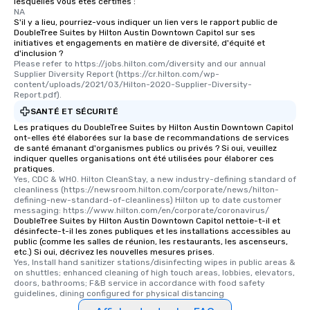
lesquelles vous êtes certifiés :
NA
S'il y a lieu, pourriez-vous indiquer un lien vers le rapport public de
DoubleTree Suites by Hilton Austin Downtown Capitol sur ses
initiatives et engagements en matière de diversité, d'équité et
d'inclusion ?
Please refer to https://jobs.hilton.com/diversity and our annual 
Supplier Diversity Report (https://cr.hilton.com/wp-
content/uploads/2021/03/Hilton-2020-Supplier-Diversity-
Report.pdf).
SANTÉ ET SÉCURITÉ
Les pratiques du DoubleTree Suites by Hilton Austin Downtown Capitol
ont-elles été élaborées sur la base de recommandations de services
de santé émanant d'organismes publics ou privés ? Si oui, veuillez
indiquer quelles organisations ont été utilisées pour élaborer ces
pratiques.
Yes, CDC & WHO. Hilton CleanStay, a new industry-defining standard of 
cleanliness (https://newsroom.hilton.com/corporate/news/hilton-
defining-new-standard-of-cleanliness) Hilton up to date customer 
messaging: https://www.hilton.com/en/corporate/coronavirus/
DoubleTree Suites by Hilton Austin Downtown Capitol nettoie-t-il et
désinfecte-t-il les zones publiques et les installations accessibles au
public (comme les salles de réunion, les restaurants, les ascenseurs,
etc.) Si oui, décrivez les nouvelles mesures prises.
Yes, Install hand sanitizer stations/disinfecting wipes in public areas & 
on shuttles; enhanced cleaning of high touch areas, lobbies, elevators, 
doors, bathrooms; F&B service in accordance with food safety 
guidelines, dining configured for physical distancing