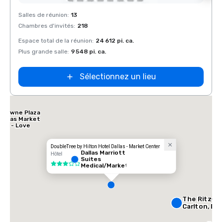
Removed from favorites
Rem
Salles de réunion
:
13
Salles
Chambres d'invités
:
218
Chamb
Espace total de la réunion
:
24 612 pi. ca.
Espace
Plus grande salle
:
9 548 pi. ca.
Plus g
Sélectionnez un lieu
Crowne Plaza
Dallas Market
Ctr - Love
Field
DoubleTree by Hilton Hotel Dallas - Market Center
Dallas Marriott
Hôtel
Suites
3 sur 5
Medical/Market
Center
The Ritz-
Carlton, Dal