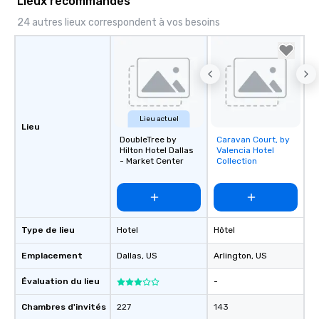
Lieux recommandés
24 autres lieux correspondent à vos besoins
Lieu actuel
Lieu
DoubleTree by
Caravan Court, by
Removed from
Hilton Hotel Dallas
Valencia Hotel
favorites
- Market Center
Collection
Type de lieu
Hotel
Hôtel
Emplacement
Dallas
, US
Arlington
, US
Évaluation du lieu
-
Chambres d'invités
227
143