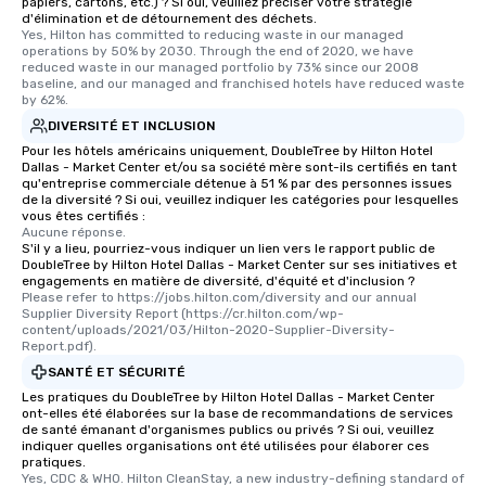
papiers, cartons, etc.) ? Si oui, veuillez préciser votre stratégie
d'élimination et de détournement des déchets.
Yes, Hilton has committed to reducing waste in our managed 
operations by 50% by 2030. Through the end of 2020, we have 
reduced waste in our managed portfolio by 73% since our 2008 
baseline, and our managed and franchised hotels have reduced waste 
by 62%.
DIVERSITÉ ET INCLUSION
Pour les hôtels américains uniquement, DoubleTree by Hilton Hotel
Dallas - Market Center et/ou sa société mère sont-ils certifiés en tant
qu'entreprise commerciale détenue à 51 % par des personnes issues
de la diversité ? Si oui, veuillez indiquer les catégories pour lesquelles
vous êtes certifiés :
Aucune réponse.
S'il y a lieu, pourriez-vous indiquer un lien vers le rapport public de
DoubleTree by Hilton Hotel Dallas - Market Center sur ses initiatives et
engagements en matière de diversité, d'équité et d'inclusion ?
Please refer to https://jobs.hilton.com/diversity and our annual 
Supplier Diversity Report (https://cr.hilton.com/wp-
content/uploads/2021/03/Hilton-2020-Supplier-Diversity-
Report.pdf).
SANTÉ ET SÉCURITÉ
Les pratiques du DoubleTree by Hilton Hotel Dallas - Market Center
ont-elles été élaborées sur la base de recommandations de services
de santé émanant d'organismes publics ou privés ? Si oui, veuillez
indiquer quelles organisations ont été utilisées pour élaborer ces
pratiques.
Yes, CDC & WHO. Hilton CleanStay, a new industry-defining standard of 