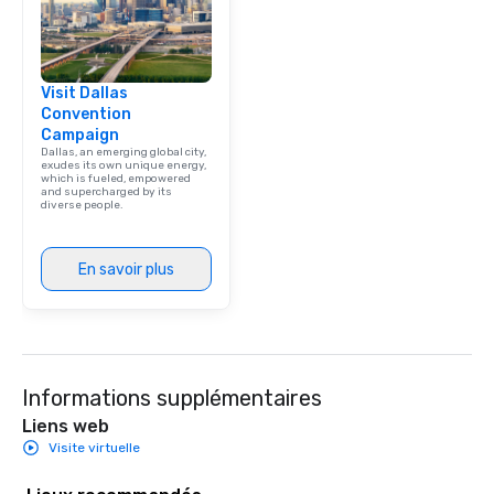
Visit Dallas
Convention
Campaign
Dallas, an emerging global city,
exudes its own unique energy,
which is fueled, empowered
and supercharged by its
diverse people.
En savoir plus
Informations supplémentaires
Liens web
Visite virtuelle