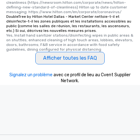
cleanliness (https://newsroom.hilton.com/corporate/news/hilton-
defining-new-standard-of-cleanliness) Hilton up to date customer 
messaging: https://www.hilton.com/en/corporate/coronavirus/
DoubleTree by Hilton Hotel Dallas - Market Center nettoie-t-il et
désinfecte-t-il les zones publiques et les installations accessibles au
public (comme les salles de réunion, les restaurants, les ascenseurs,
etc.) Si oui, décrivez les nouvelles mesures prises.
Yes, Install hand sanitizer stations/disinfecting wipes in public areas & 
on shuttles; enhanced cleaning of high touch areas, lobbies, elevators, 
doors, bathrooms; F&B service in accordance with food safety 
guidelines, dining configured for physical distancing
Afficher toutes les FAQ
Signalez un problème
avec ce profil de lieu au Cvent Supplier
Network.