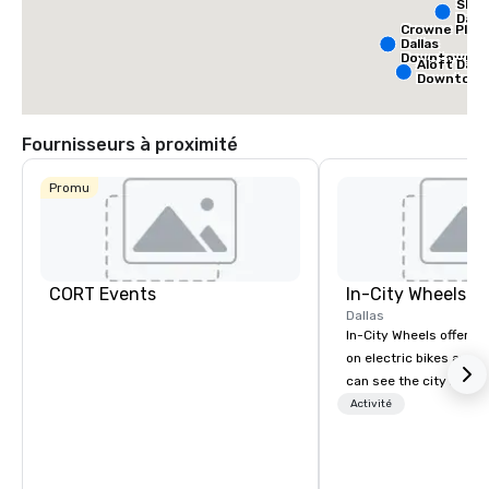
Sher
Dalla
Crowne Plaz
Dallas
Downtown
Aloft Dalla
Downtow
Fournisseurs à proximité
Promu
CORT Events
In-City Wheels
Dallas
In-City Wheels offers t
on electric bikes and 
can see the city in th
possible. Our tours ar
Activité
customizable, so you 
which parts of Dallas 
And our guides are the