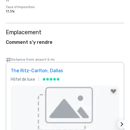
11
Taux d'imposition
17,3%
Emplacement
Comment s'y rendre
Distance from airport 5 mi
The Ritz-Carlton, Dallas
Sher
Hôtel de luxe
Hôtel