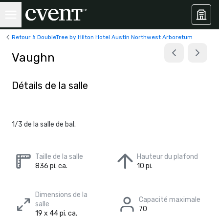
Retour à DoubleTree by Hilton Hotel Austin Northwest Arboretum
Vaughn
Détails de la salle
1/3 de la salle de bal.
Taille de la salle
Hauteur du plafond
836 pi. ca.
10 pi.
Dimensions de la
Capacité maximale
salle
70
19 x 44 pi. ca.