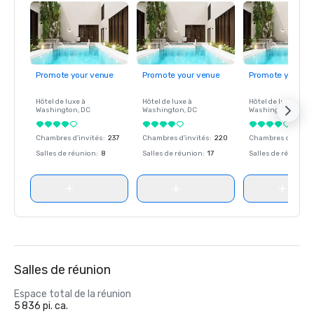
Promote your venue
Promote your venue
Promote your ve
Hôtel de luxe à
Hôtel de luxe à
Hôtel de luxe à
Washington
, DC
Washington
, DC
Washington
, DC
Chambres d'invités
:
237
Chambres d'invités
:
220
Chambres d'invité
Salles de réunion
:
8
Salles de réunion
:
17
Salles de réunion
:
Salles de réunion
Espace total de la réunion
5 836 pi. ca.