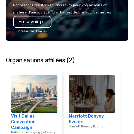
Recherchez d'autres fournisseurs pour vos besoins en
matière d'audiovisuel, d'activités, de transport et autres.
En savoir plus
Propulsé par
Organisations affiliées (2)
Visit Dallas
Marriott Bonvoy
Convention
Events
Marriott Bonvoy Events
Campaign
Dallas, an emerging global city,