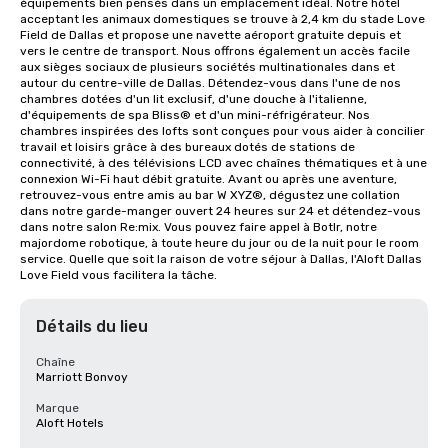
équipements bien pensés dans un emplacement idéal. Notre hôtel 
acceptant les animaux domestiques se trouve à 2,4 km du stade Love 
Field de Dallas et propose une navette aéroport gratuite depuis et 
vers le centre de transport. Nous offrons également un accès facile 
aux sièges sociaux de plusieurs sociétés multinationales dans et 
autour du centre-ville de Dallas. Détendez-vous dans l'une de nos 
chambres dotées d'un lit exclusif, d'une douche à l'italienne, 
d'équipements de spa Bliss® et d'un mini-réfrigérateur. Nos 
chambres inspirées des lofts sont conçues pour vous aider à concilier 
travail et loisirs grâce à des bureaux dotés de stations de 
connectivité, à des télévisions LCD avec chaînes thématiques et à une 
connexion Wi-Fi haut débit gratuite. Avant ou après une aventure, 
retrouvez-vous entre amis au bar W XYZ®, dégustez une collation 
dans notre garde-manger ouvert 24 heures sur 24 et détendez-vous 
dans notre salon Re:mix. Vous pouvez faire appel à Botlr, notre 
majordome robotique, à toute heure du jour ou de la nuit pour le room 
service. Quelle que soit la raison de votre séjour à Dallas, l'Aloft Dallas 
Love Field vous facilitera la tâche.
Détails du lieu
Chaîne
Marriott Bonvoy
Marque
Aloft Hotels