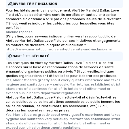
DIVERSITÉ ET INCLUSION
Pour les hôtels américains uniquement, Aloft by Marriott Dallas Love
Field et/ou sa société mère sont-ils certifiés en tant qu'entreprise
commerciale détenue à 51 % par des personnes issues de la diversité
? Si oui, veuillez indiquer les catégories pour lesquelles vous êtes
certifiés :
Aucune réponse.
S'il y a lieu, pourriez-vous indiquer un lien vers le rapport public de
Aloft by Marriott Dallas Love Field sur ses initiatives et engagements
en matière de diversité, d'équité et d'inclusion ?
https://www.marriott.com/diversity/diversity-and-inclusion.mi
SANTÉ ET SÉCURITÉ
Les pratiques du Aloft by Marriott Dallas Love Field ont-elles été
élaborées sur la base de recommandations de services de santé
émanant d'organismes publics ou privés ? Si oui, veuillez indiquer
quelles organisations ont été utilisées pour élaborer ces pratiques.
Yes, Marriott cares greatly about every guest's experience and takes 
hygiene and sanitation very seriously. Marriott has established strict 
standards of cleanliness for all of its hotels that either meet or 
exceed public health department regulations. 
Aloft by Marriott Dallas Love Field nettoie-t-il et désinfecte-t-il les
zones publiques et les installations accessibles au public (comme les
salles de réunion, les restaurants, les ascenseurs, etc.) Si oui,
décrivez les nouvelles mesures prises.
Yes, Marriott cares greatly about every guest's experience and takes 
hygiene and sanitation very seriously. Marriott has established strict 
standards of cleanliness for all of its hotels that either meet or 
exceed public health department regulations. 