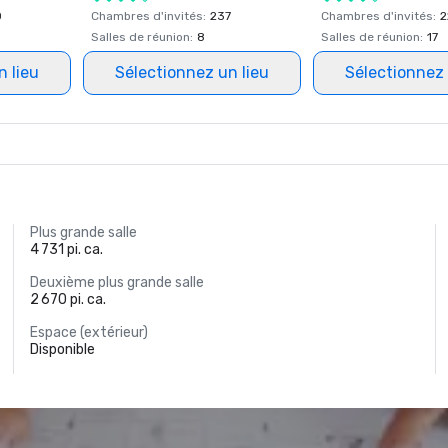
0
Chambres d'invités
:
237
Chambres d'invités
:
2
Salles de réunion
:
8
Salles de réunion
:
17
n lieu
Sélectionnez un lieu
Sélectionnez 
Plus grande salle
4 731 pi. ca.
Deuxième plus grande salle
2 670 pi. ca.
Espace (extérieur)
Disponible