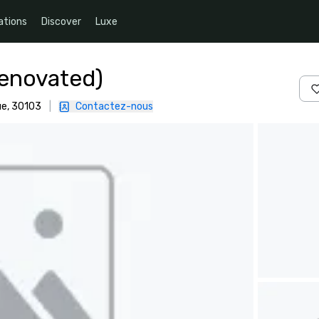
ations
Discover
Luxe
Renovated)
ue, 30103
|
Contactez-nous