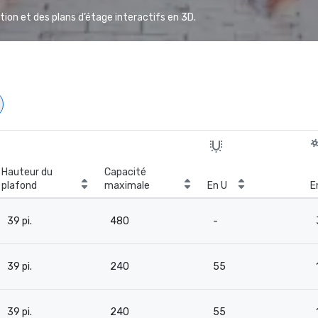
ion et des plans d’étage interactifs en 3D.
Hauteur du
Capacité
plafond
maximale
En U
E
39 pi.
480
-
39 pi.
240
55
39 pi.
240
55