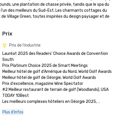
Grounds, une plantation de chasse privée, tandis que le spa du 
 l'un des meilleurs du Sud-Est. Les charmants cottages du 
de Village Green, toutes inspirées du design paysager et de 
Prix
Prix de l'industrie
Lauréat 2025 des Readers' Choice Awards de Convention 
South

Prix Platinum Choice 2025 de Smart Meetings

Meilleur hôtel de golf d'Amérique du Nord, World Golf Awards

Meilleur hôtel de golf de Géorgie, World Golf Awards

Prix d'excellence, magazine Wine Spectator

#2 Meilleur restaurant de terrain de golf (Woodlands), USA 
TODAY 10Best

Les meilleurs complexes hôteliers en Géorgie 2025, 
actualités américaines et rapport mondial

Plus d'infos
Les meilleurs hôtels de Géorgie 2025, U.S. News & World 
Report

Dernières innovations, luxe moderne, The Atlantan Local 