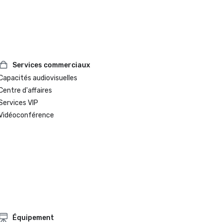
2025 Best of Luxury Travel Awards

Meilleures stations balnéaires du Sud, Travel + Leisure 2024 
World's Best Awards

Meilleur complexe historique, prix de voyage de luxe moderne 
2024

Nominé pour la meilleure salle de cérémonie en plein air, 
Services commerciaux
Modern Luxury Weddings Atlanta
Capacités audiovisuelles
Centre d'affaires
Services VIP
Vidéoconférence
Équipement