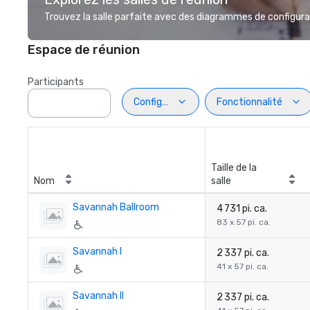
Trouvez la salle parfaite avec des diagrammes de configurat
Espace de réunion
Participants
Configuration
Fonctionnalité
Taille de la
Nom
salle
Savannah Ballroom
4 731 pi. ca.
83 x 57 pi. ca.
Savannah I
2 337 pi. ca.
41 x 57 pi. ca.
Savannah II
2 337 pi. ca.