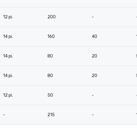
12 pi.
200
-
14 pi.
160
40
14 pi.
80
20
14 pi.
80
20
12 pi.
50
-
-
215
-