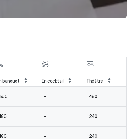
n banquet
En cocktail
Théâtre
Sal
360
-
480
18
180
-
240
9
180
-
240
9