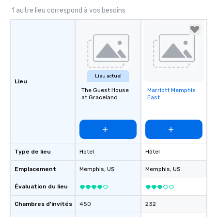
1 autre lieu correspond à vos besoins
Lieu actuel
Lieu
The Guest House
Marriott Memphis
Removed from
at Graceland
East
favorites
Type de lieu
Hotel
Hôtel
Emplacement
Memphis
, US
Memphis
, US
Évaluation du lieu
Chambres d'invités
450
232