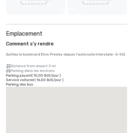
Afficher
2
autres
Emplacement
Comment s'y rendre
Quittez le boulevard Elvis Presley depuis l'autoroute Interstate- (I-55)
Distance from airport 3 mi
Parking dans les environs
Parking payant
(
10,00 $US
/
jour
)
Service voiturier
(
16,00 $US
/
jour
)
Parking des bus