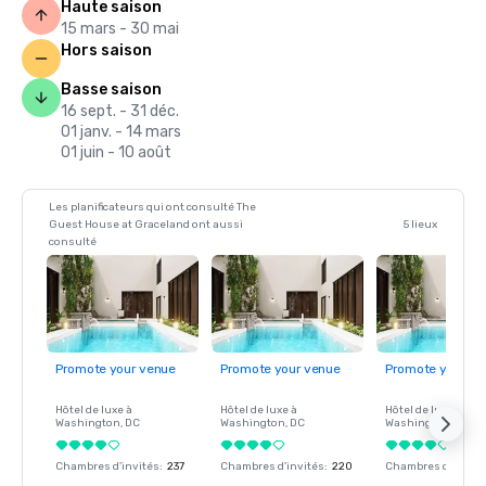
Haute saison
15 mars - 30 mai
Hors saison
Basse saison
16 sept. - 31 déc.
01 janv. - 14 mars
01 juin - 10 août
Les planificateurs qui ont consulté The
Guest House at Graceland ont aussi
5 lieux
consulté
Promote your venue
Promote your venue
Promote your ve
Hôtel de luxe à
Hôtel de luxe à
Hôtel de luxe à
Washington
, DC
Washington
, DC
Washington
, DC
Chambres d'invités
:
237
Chambres d'invités
:
220
Chambres d'invité