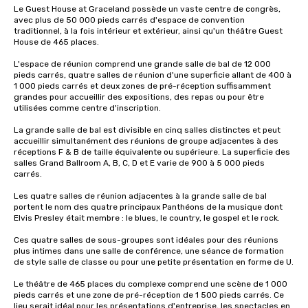
Le Guest House at Graceland possède un vaste centre de congrès, 
avec plus de 50 000 pieds carrés d'espace de convention 
traditionnel, à la fois intérieur et extérieur, ainsi qu'un théâtre Guest 
House de 465 places. 

L'espace de réunion comprend une grande salle de bal de 12 000 
pieds carrés, quatre salles de réunion d'une superficie allant de 400 à 
1 000 pieds carrés et deux zones de pré-réception suffisamment 
grandes pour accueillir des expositions, des repas ou pour être 
utilisées comme centre d'inscription.

La grande salle de bal est divisible en cinq salles distinctes et peut 
accueillir simultanément des réunions de groupe adjacentes à des 
réceptions F & B de taille équivalente ou supérieure. La superficie des 
salles Grand Ballroom A, B, C, D et E varie de 900 à 5 000 pieds 
carrés.

Les quatre salles de réunion adjacentes à la grande salle de bal 
portent le nom des quatre principaux Panthéons de la musique dont 
Elvis Presley était membre : le blues, le country, le gospel et le rock. 

Ces quatre salles de sous-groupes sont idéales pour des réunions 
plus intimes dans une salle de conférence, une séance de formation 
de style salle de classe ou pour une petite présentation en forme de U. 

Le théâtre de 465 places du complexe comprend une scène de 1 000 
pieds carrés et une zone de pré-réception de 1 500 pieds carrés. Ce 
lieu serait idéal pour les présentations d'entreprise, les spectacles en 