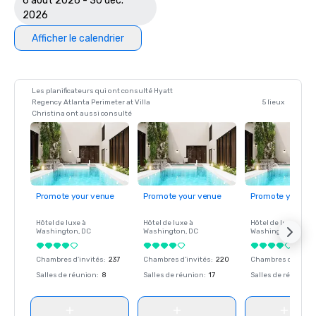
6 août 2026 - 30 déc.
2026
Afficher le calendrier
Les planificateurs qui ont consulté Hyatt
Regency Atlanta Perimeter at Villa
5 lieux
Christina ont aussi consulté
Promote your venue
Promote your venue
Promote your ve
Hôtel de luxe à
Hôtel de luxe à
Hôtel de luxe à
Washington
, DC
Washington
, DC
Washington
, DC
Chambres d'invités
:
237
Chambres d'invités
:
220
Chambres d'invité
Salles de réunion
:
8
Salles de réunion
:
17
Salles de réunion
: