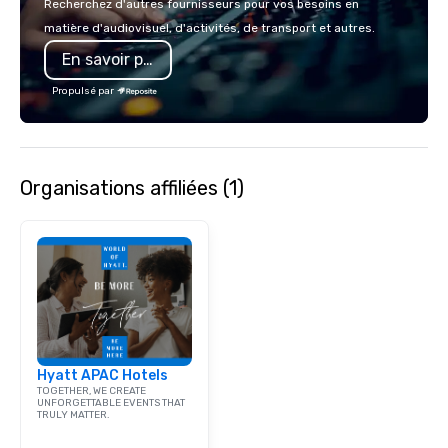
Recherchez d'autres fournisseurs pour vos besoins en
production for thousa
matière d'audiovisuel, d'activités, de transport et autres.
commitment to excelle
En savoir plus
unwavering. Based in major hubs
across the United Stat
Propulsé par
with the world’s most
brands and agencies to
into seamless, high-p
realities. We don't jus
Organisations affiliées (1)
deliver nothing short o
extraordinary experien
time.
Hyatt APAC Hotels
TOGETHER, WE CREATE
UNFORGETTABLE EVENTS THAT
TRULY MATTER.