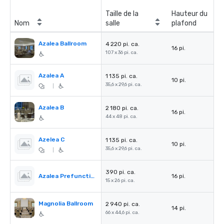
Taille de la
Hauteur du
Nom
salle
plafond
Azalea Ballroom
4 220 pi. ca.
16 pi.
107 x 36 pi. ca.
Azalea A
1 135 pi. ca.
10 pi.
35,6 x 29,6 pi. ca.
|
Azalea B
2 180 pi. ca.
16 pi.
44 x 48 pi. ca.
Azelea C
1 135 pi. ca.
10 pi.
35,6 x 29,6 pi. ca.
|
390 pi. ca.
Azalea Prefunction
16 pi.
15 x 26 pi. ca.
Magnolia Ballroom
2 940 pi. ca.
14 pi.
66 x 44,6 pi. ca.