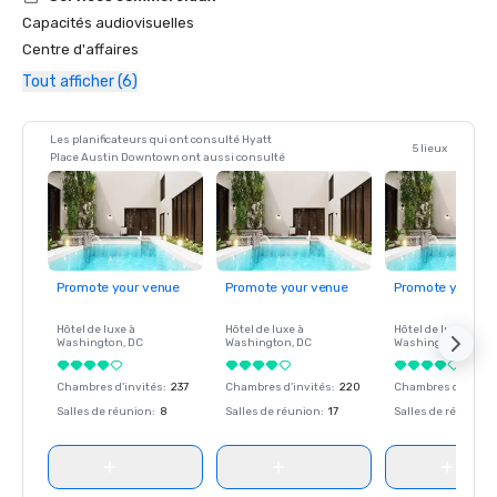
Capacités audiovisuelles
Centre d'affaires
Tout afficher (6)
Les planificateurs qui ont consulté Hyatt
5 lieux
Place Austin Downtown ont aussi consulté
Promote your venue
Promote your venue
Promote your ve
Hôtel de luxe à
Hôtel de luxe à
Hôtel de luxe à
Washington
, DC
Washington
, DC
Washington
, DC
Chambres d'invités
:
237
Chambres d'invités
:
220
Chambres d'invité
Salles de réunion
:
8
Salles de réunion
:
17
Salles de réunion
: