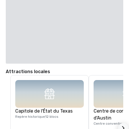
Attractions locales
Capitole de l'État du Texas
Centre de conv
Repère historique
12 blocs
d'Austin
Centre convention
1 b