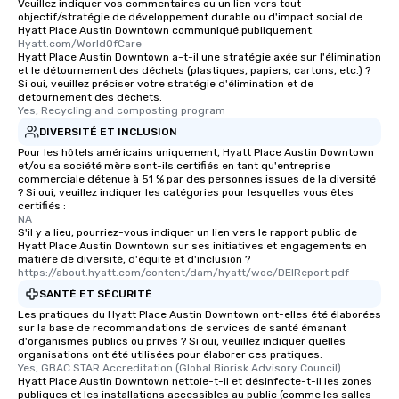
Veuillez indiquer vos commentaires ou un lien vers tout
objectif/stratégie de développement durable ou d'impact social de
Hyatt Place Austin Downtown communiqué publiquement.
Hyatt.com/WorldOfCare
Hyatt Place Austin Downtown a-t-il une stratégie axée sur l'élimination
et le détournement des déchets (plastiques, papiers, cartons, etc.) ?
Si oui, veuillez préciser votre stratégie d'élimination et de
détournement des déchets.
Yes, Recycling and composting program
DIVERSITÉ ET INCLUSION
Pour les hôtels américains uniquement, Hyatt Place Austin Downtown
et/ou sa société mère sont-ils certifiés en tant qu'entreprise
commerciale détenue à 51 % par des personnes issues de la diversité
? Si oui, veuillez indiquer les catégories pour lesquelles vous êtes
certifiés :
NA
S'il y a lieu, pourriez-vous indiquer un lien vers le rapport public de
Hyatt Place Austin Downtown sur ses initiatives et engagements en
matière de diversité, d'équité et d'inclusion ?
https://about.hyatt.com/content/dam/hyatt/woc/DEIReport.pdf
SANTÉ ET SÉCURITÉ
Les pratiques du Hyatt Place Austin Downtown ont-elles été élaborées
sur la base de recommandations de services de santé émanant
d'organismes publics ou privés ? Si oui, veuillez indiquer quelles
organisations ont été utilisées pour élaborer ces pratiques.
Yes, GBAC STAR Accreditation (Global Biorisk Advisory Council)
Hyatt Place Austin Downtown nettoie-t-il et désinfecte-t-il les zones
publiques et les installations accessibles au public (comme les salles