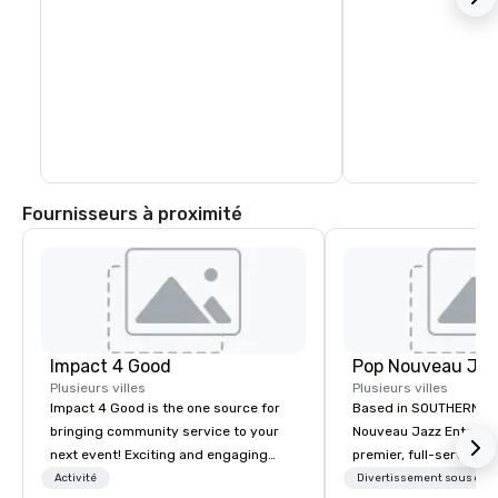
Fournisseurs à proximité
Impact 4 Good
Plusieurs villes
Plusieurs villes
Impact 4 Good is the one source for
Based in SOUTHERN CA
bringing community service to your
Nouveau Jazz Entertai
next event! Exciting and engaging
premier, full-service J
team building activities are just part
entertainment manag
Activité
Divertissement sous cont