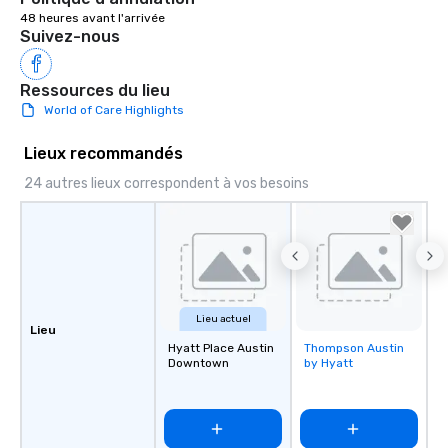
weddings all over the 
48 heures avant l'arrivée
ready to provide you w
Suivez-nous
soundtrack to enhanc
of your special day! F
Ressources du lieu
mood for your "I do" m
World of Care Highlights
creating a swinging vib
hour, to providing som
Lieux recommandés
for dinner which lead r
unforgettable all night
24 autres lieux correspondent à vos besoins
Pop Nouveau will be th
of the way to make pl
wedding day a breeze
options available for 
and every budget.
Lieu actuel
Lieu
Hyatt Place Austin
Thompson Austin
Removed from
Downtown
by Hyatt
favorites