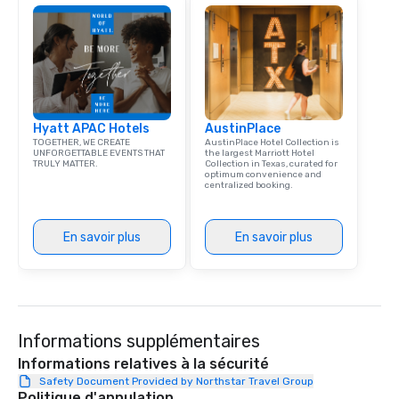
styled and coached to
aesthetic excellence of
Bespoke Curation: From
pianists to full "Big B
orchestras. Versatile R
library of hundreds of
Hyatt APAC Hotels
AustinPlace
rearranged with synco
TOGETHER, WE CREATE
AustinPlace Hotel Collection is
and soul. ► Visual Sophistication: Our
UNFORGETTABLE EVENTS THAT
the largest Marriott Hotel
TRULY MATTER.
Collection in Texas, curated for
performers reflect the
optimum convenience and
aesthetic—classic ele
centralized booking.
modern edge. By choo
Nouveau Jazz, you aren
En savoir plus
En savoir plus
a band; you are securi
immersive experience.
in that "golden hour"
the music is sophistic
cocktails and conversa
infectious enough to 
Informations supplémentaires
engaged and energize
Informations relatives à la sécurité
the night. ► Pop Nouveau has
Safety Document Provided by Northstar Travel Group
decades of experience
Politique d'annulation