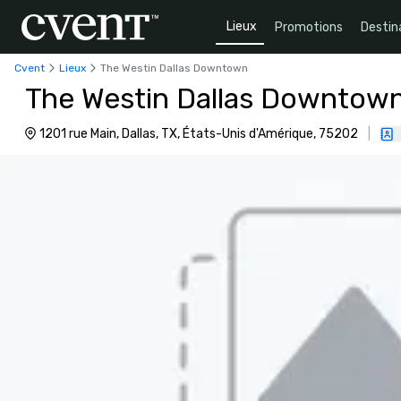
Lieux
Promotions
Destin
Cvent
Lieux
The Westin Dallas Downtown
The Westin Dallas Downtow
1201 rue Main, Dallas, TX, États-Unis d'Amérique, 75202
|