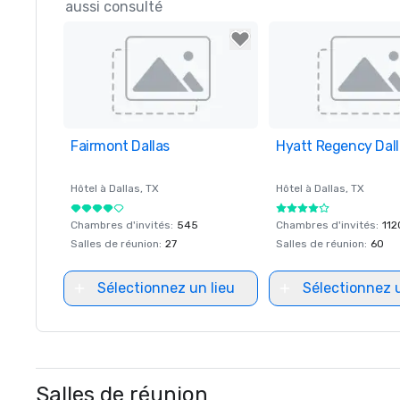
aussi consulté
Fairmont Dallas
Removed from favorites
Hyatt Regency Dall
Removed from favor
Hôtel à
Dallas
, TX
Hôtel à
Dallas
, TX
Chambres d'invités
:
545
Chambres d'invités
:
112
Salles de réunion
:
27
Salles de réunion
:
60
Sélectionnez un lieu
Sélectionnez u
Salles de réunion