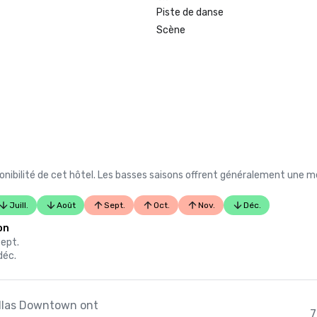
Piste de danse
Scène
nibilité de cet hôtel. Les basses saisons offrent généralement une me
Juill.
Août
Sept.
Oct.
Nov.
Déc.
on
sept.
déc.
allas Downtown ont
7