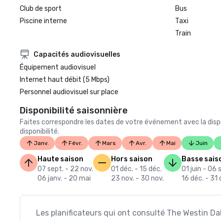
Club de sport
Bus
Piscine interne
Taxi
Train
Capacités audiovisuelles
Équipement audiovisuel
Internet haut débit (5 Mbps)
Personnel audiovisuel sur place
Disponibilité saisonnière
Faites correspondre les dates de votre événement avec la dispo
disponibilité.
Janv.
Févr.
Mars
Avr.
Mai
Juin
Haute saison
Hors saison
Basse sais
07 sept. - 22 nov.
01 déc. - 15 déc.
01 juin - 06 
06 janv. - 20 mai
23 nov. - 30 nov.
16 déc. - 31 
Les planificateurs qui ont consulté The Westin D