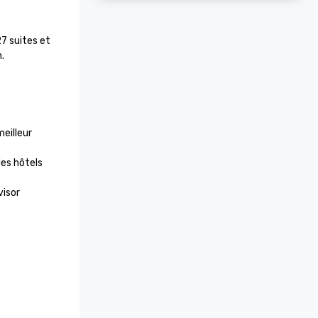
 suites et 
.
eilleur 
es hôtels 
Certificat d'excellence de Trip Advisor 