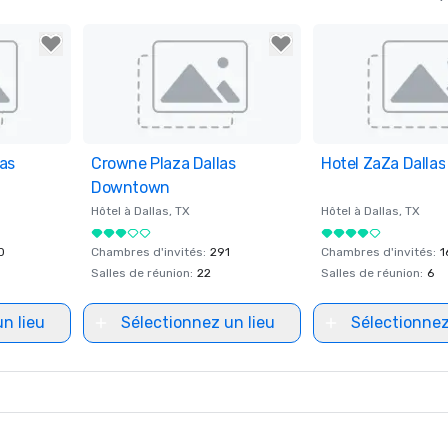
as
ites
Crowne Plaza Dallas
Removed from favorites
Hotel ZaZa Dallas
Removed from fav
Downtown
Hôtel à
Dallas
, TX
Hôtel à
Dallas
, TX
0
Chambres d'invités
:
291
Chambres d'invités
:
1
Salles de réunion
:
22
Salles de réunion
:
6
n lieu
Sélectionnez un lieu
Sélectionnez