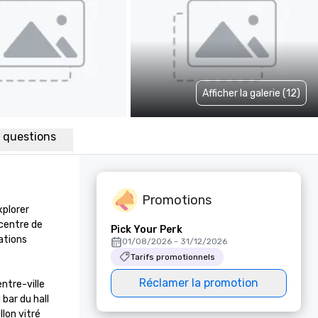
Afficher la galerie (12)
x questions
Promotions
plorer 
centre de 
Pick Your Perk
tions 
01/08/2026 - 31/12/2026
Tarifs promotionnels
Réclamer la promotion
tre-ville 
ar du hall 
on vitré 