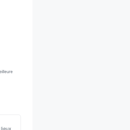
illeure
 lieux