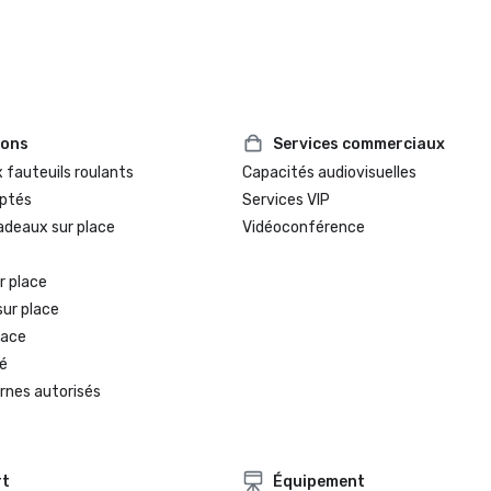
ions
Services commerciaux
 fauteuils roulants
Capacités audiovisuelles
ptés
Services VIP
adeaux sur place
Vidéoconférence
r place
sur place
lace
é
rnes autorisés
rt
Équipement