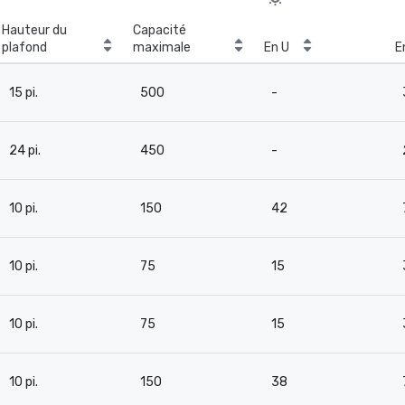
Hauteur du
Capacité
plafond
maximale
En U
E
15 pi.
500
-
24 pi.
450
-
10 pi.
150
42
10 pi.
75
15
10 pi.
75
15
10 pi.
150
38