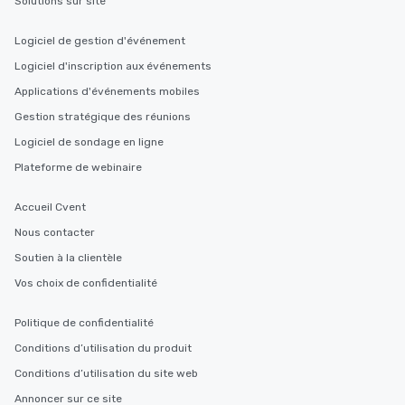
Solutions sur site
key. Whether you desir
business hours or earl
Logiciel de gestion d'événement
after work, we can coo
you to provide options 
Logiciel d'inscription aux événements
needs. Go for as Long or as Short as
Applications d'événements mobiles
You Like Along with fle
Gestion stratégique des réunions
scheduling, Lip Smack
Tours also provides a 
Logiciel de sondage en ligne
durations. Our shortes
Plateforme de webinaire
2.5 hours; our longest 
hours, with optional 
Accueil Cvent
incentives.
Nous contacter
Soutien à la clientèle
Vos choix de confidentialité
Politique de confidentialité
Conditions d’utilisation du produit
Conditions d’utilisation du site web
Annoncer sur ce site