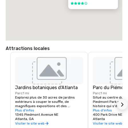
4 sur 5
Attractions locales
Jardins botaniques d'Atlanta
Parc du Piémon
Parc
1 mi
Parc
1 mi
Explorez plus de 30 acres de jardins 
Situé au centre du cen
extérieurs à couper le souffle, de 
Piedmont Park possèd
magnifiques expositions et des 
histoire qui s'étend s
collections de plantes renommées aux 
Plus d'infos
siècles. Depuis 1822, 
Plus d'infos
jardins botaniques d'Atlanta, ainsi qu'une 
1345 Piedmont Avenue NE
n'a cessé d'évoluer,
400 Park Drive NE
oasis urbaine située à côté du parc 
Atlanta, GA
et passant par plusie
Atlanta
Piedmont à Midtown.
d'une forêt à une ferm
Visiter le site web
Visiter le site web
de foire et de banlieue