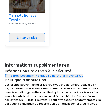
Smacking Foodie Tours,
group is assured a top
experience with three 
Marriott Bonvoy
signature dishes at ea
Events
Our affordable tours a
Marriott Bonvoy Events
person with tax and gr
included. The only thi
are drinks. However, 
En savoir plus
package upgrade is ava
provides guests a sign
at various stops. Build Your Network
Our exclusive experien
ultimate networking op
Informations supplémentaires
a typical sit-down dinn
to engage the person t
Informations relatives à la sécurité
right of you. Because 
Safety Document Provided by Northstar Travel Group
Politique d'annulation
place at multiple resta
Les clients peuvent annuler les réservations garanties jusqu'à 23 h 
walking in between, th
59, heure de l'hôtel, la veille de la date d'arrivée. L'hôtel peut facturer 
countless opportunitie
une réservation garantie à un client qui n'a pas annulé la réservation 
with different people 
après la date limite d'annulation publiée par l'hôtel et/ou qui n'arrive 
down at each venue a
pas avant 6 h 00 le jour suivant. Il peut être facturé conformément à la 
politique d'annulation de réservation de l'établissement, qui s'élève 
traverse along the way