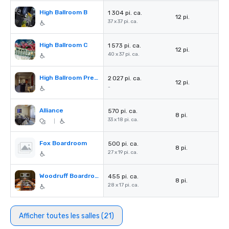
High Ballroom B
1 304 pi. ca.
12 pi.
37 x 37 pi. ca.
High Ballroom C
1 573 pi. ca.
12 pi.
40 x 37 pi. ca.
High Ballroom Pre-Function
2 027 pi. ca.
12 pi.
-
Alliance
570 pi. ca.
8 pi.
33 x 18 pi. ca.
|
Fox Boardroom
500 pi. ca.
8 pi.
27 x 19 pi. ca.
Woodruff Boardroom
455 pi. ca.
8 pi.
28 x 17 pi. ca.
Afficher toutes les salles (21)