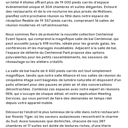
un hôtel 4 étoiles offrant plus de 19 000 pieds carrés d'espace 
événementiel unique et 304 chambres et suites élégantes. Entouré 
des restaurants et de la vie nocturne les plus prisés de Midtown, 
planifiez votre prochaine réunion ou fête dans notre espace de 
réception flexible de 19 357 pieds carrés, comprenant 16 salles de 
réunion modernes et rafraîchissantes.

Nous sommes fiers de présenter la nouvelle collection Centennial 
Event Space, qui comprend la magnifique salle de bal Centennial, qui 
peut accueillir jusqu'à 418 invités, idéale pour les grands galas, les 
conférences et les mariages inoubliables. Adjacent à la salle de bal, 
l'espace de détente du Centennial Park propose des options 
polyvalentes pour les petits rassemblements, les sessions de 
réseautage ou les ateliers créatifs.

La salle de bal haute de 4 450 pieds carrés est tout simplement 
magnifique, tandis que notre salle Alliance et nos salles de réunion du 
cinquième étage sont baignées de lumière naturelle et disposent d'un 
patio attenant pour des pauses en plein air et des conversations 
décontractées. Combinez ces espaces avec notre expert en réunions 
REN, qui s'occupe de chaque détail, et notre application Meeting 
Services, qui vous permet de faire des demandes en temps réel 
depuis votre appareil mobile.

Découvrez l'endroit le plus lumineux de la ville dans notre restaurant-
bar Rowdy Tiger, où les saveurs audacieuses rencontrent le charme 
du Sud. Aussi luxueuses que distinctes, chacune de nos 287 
chambres et 17 suites est dotée de textures riches, d'une literie 