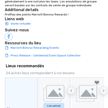
généralement à une nuit plus les taxes. Les annulations de groupe 
experiences not only 
seront basées sur les contrats de vente de groupe individuels.
ways to network, but a
Additional details
way to do so. Large Groups Welcome
Profitez des points Marriott Bonvoy Rewards !
Liens web
Lip Smacking Foodie To
Visite virtuelle
groups, small or large.
experiences can acc
Suivez-nous
groups from as few as
as 500 guests, making
Ressources du lieu
choice for any corpora
Marriott Bonvoy Rewarding Events
Stress-Free Booking 
a tour is stress-free a
Press Release - Centennial Event Space Collection
enjoy the company of 
more easily. You’ll tak
Lieux recommandés
knowing that everythin
24 autres lieux correspondent à vos besoins
of from the moment the
booked to the minute i
Since the menu is alre
have nothing to worry 
remember to submit ah
date any dietary restr
allergies for anyone in
Lieu actuel