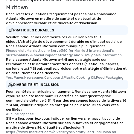
Memorable Experience f
Midtown
Smacking Foodie Tours
to gather and dine tha
Découvrez les questions fréquemment posées par Renaissance
Atlanta Midtown en matière de santé et de sécurité, de
experienced, and all ar
développement durable et de diversité et d'inclusion.
remember. Our one-of-
PRATIQUES DURABLES
are special, from the fi
Veuillez indiquer vos commentaires ou un lien vers tout
last. It’s an experienc
objectif/stratégie de développement durable ou d'impact social de
will reminisce about lo
Renaissance Atlanta Midtown communiqué publiquement.
Please visit Marriott.com/Serve360 for Marriott International's 
leave. Location, Location, Location
sustainability & social impact strategy and 2025 goals information.
One of the best reason
Renaissance Atlanta Midtown a-t-il une stratégie axée sur
convenient and efficie
l'élimination et le détournement des déchets (plastiques, papiers,
cartons, etc.) ? Si oui, veuillez préciser votre stratégie d'élimination et
experience is designed
de détournement des déchets.
restaurants are within
Yes, Paper,Newspaper,Cardboard,Plastic,Cooking Oil,Food Packaging
walking distance of ea
DIVERSITÉ ET INCLUSION
short stroll allows you
Pour les hôtels américains uniquement, Renaissance Atlanta Midtown
members a chance to 
et/ou sa société mère sont-ils certifiés en tant qu'entreprise
commerciale détenue à 51 % par des personnes issues de la diversité
networking opportunit
? Si oui, veuillez indiquer les catégories pour lesquelles vous êtes
heading to the next pl
certifiés :
itinerary. You Get a Dinner and a Show
Aucune réponse.
S'il y a lieu, pourriez-vous indiquer un lien vers le rapport public de
Our tours offer an exqu
Renaissance Atlanta Midtown sur ses initiatives et engagements en
entertainment. All tour
matière de diversité, d'équité et d'inclusion ?
https://www.marriott.com/diversity/diversity-and-inclusion.mi
knowledgeable, profes