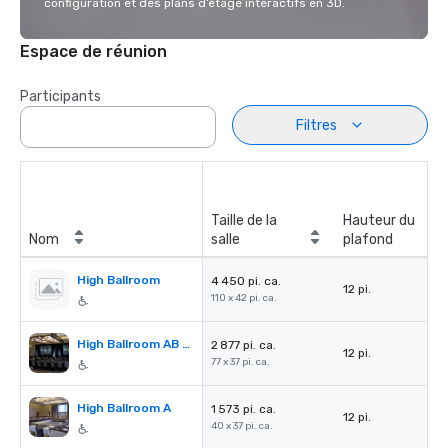
configuration et des plans d’étage interactifs en 3D.
Espace de réunion
Participants
Filtres
Taille de la
Hauteur du
Nom
salle
plafond
High Ballroom
4 450 pi. ca.
12 pi.
110 x 42 pi. ca.
High Ballroom AB or BC
2 877 pi. ca.
12 pi.
77 x 37 pi. ca.
High Ballroom A
1 573 pi. ca.
12 pi.
40 x 37 pi. ca.