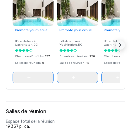
Promote your venue
Promote your venue
Promote your ve
Hôtel de luxe à
Hôtel de luxe à
Hôtel de luxe à
Washington
, DC
Washington
, DC
Washington
, DC
Chambres d'invités
:
237
Chambres d'invités
:
220
Chambres d'invité
Salles de réunion
:
8
Salles de réunion
:
17
Salles de réunion
:
Salles de réunion
Espace total de la réunion
19 357 pi. ca.