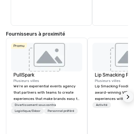
urbain qu'il est aujour
Fournisseurs à proximité
Promu
PullSpark
Lip Smacking Foo
Plusieurs villes
Plusieurs villes
We’re an experiential events agency
Lip Smacking Foodie T
that partners with teams to create
award-winning VIP gro
experiences that make brands easy to
experiences with visits
love and hard to forget. Most
restaurants throughou
Divertissement sous contrat
Activité
companies already know what makes
Logistique/Décor
Personnel préféré
States. Choose either
them easy to love; we help teams
activity or evening d
design moments that truly stick
groups are escorted i
backed by our trademarked
the best tables in the 