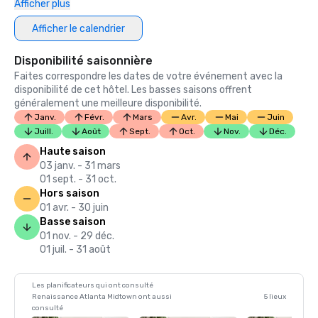
Afficher plus
Afficher le calendrier
Disponibilité saisonnière
Faites correspondre les dates de votre événement avec la
disponibilité de cet hôtel. Les basses saisons offrent
généralement une meilleure disponibilité.
Janv.
Févr.
Mars
Avr.
Mai
Juin
Juill.
Août
Sept.
Oct.
Nov.
Déc.
Haute saison
03 janv. - 31 mars
01 sept. - 31 oct.
Hors saison
01 avr. - 30 juin
Basse saison
01 nov. - 29 déc.
01 juil. - 31 août
Les planificateurs qui ont consulté
Renaissance Atlanta Midtown ont aussi
5 lieux
consulté