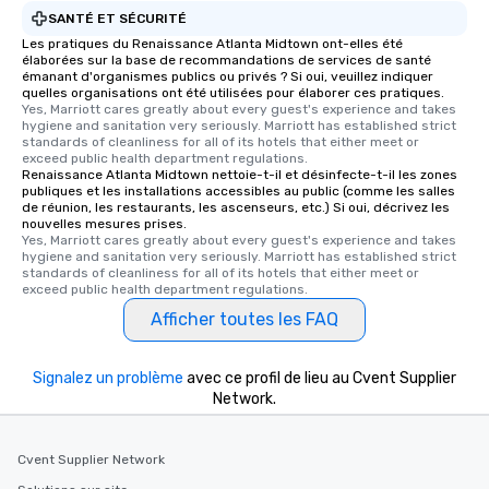
who leads the group on
SANTÉ ET SÉCURITÉ
offering engaging tidb
Les pratiques du Renaissance Atlanta Midtown ont-elles été
élaborées sur la base de recommandations de services de santé
fascinating stories. S
émanant d'organismes publics ou privés ? Si oui, veuillez indiquer
interactive experience
quelles organisations ont été utilisées pour élaborer ces pratiques.
along the way exclusive
Yes, Marriott cares greatly about every guest's experience and takes 
hygiene and sanitation very seriously. Marriott has established strict 
ensuring there is neve
standards of cleanliness for all of its hotels that either meet or 
Different Types of Cuis
exceed public health department regulations. 
Renaissance Atlanta Midtown nettoie-t-il et désinfecte-t-il les zones
experiences offer the a
publiques et les installations accessibles au public (comme les salles
several renowned rest
de réunion, les restaurants, les ascenseurs, etc.) Si oui, décrivez les
convenient outing, inc
nouvelles mesures prises.
Yes, Marriott cares greatly about every guest's experience and takes 
and your guests might
hygiene and sanitation very seriously. Marriott has established strict 
discovered otherwise 
standards of cleanliness for all of its hotels that either meet or 
exceed public health department regulations. 
at a typical corporate 
a way to try some of t
Afficher toutes les FAQ
in the city and dive in
cuisines and dishes. Al
Signalez un problème
avec ce profil de lieu au Cvent Supplier
selected dishes are cu
Network.
high standards to ensu
delight any palate. Tours Available
from Day to Night With
Cvent Supplier Network
group experience, bookin