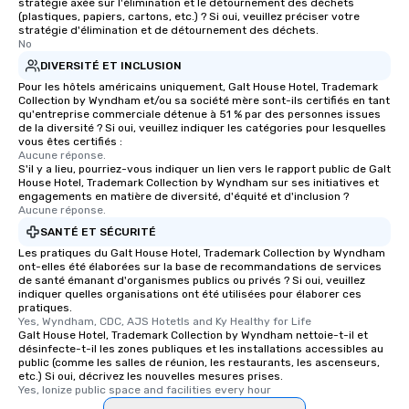
stratégie axée sur l'élimination et le détournement des déchets
(plastiques, papiers, cartons, etc.) ? Si oui, veuillez préciser votre
stratégie d'élimination et de détournement des déchets.
No
DIVERSITÉ ET INCLUSION
Pour les hôtels américains uniquement, Galt House Hotel, Trademark
Collection by Wyndham et/ou sa société mère sont-ils certifiés en tant
qu'entreprise commerciale détenue à 51 % par des personnes issues
de la diversité ? Si oui, veuillez indiquer les catégories pour lesquelles
vous êtes certifiés :
Aucune réponse.
S'il y a lieu, pourriez-vous indiquer un lien vers le rapport public de Galt
House Hotel, Trademark Collection by Wyndham sur ses initiatives et
engagements en matière de diversité, d'équité et d'inclusion ?
Aucune réponse.
SANTÉ ET SÉCURITÉ
Les pratiques du Galt House Hotel, Trademark Collection by Wyndham
ont-elles été élaborées sur la base de recommandations de services
de santé émanant d'organismes publics ou privés ? Si oui, veuillez
indiquer quelles organisations ont été utilisées pour élaborer ces
pratiques.
Yes, Wyndham, CDC, AJS Hotetls and Ky Healthy for Life
Galt House Hotel, Trademark Collection by Wyndham nettoie-t-il et
désinfecte-t-il les zones publiques et les installations accessibles au
public (comme les salles de réunion, les restaurants, les ascenseurs,
etc.) Si oui, décrivez les nouvelles mesures prises.
Yes, Ionize public space and facilities every hour