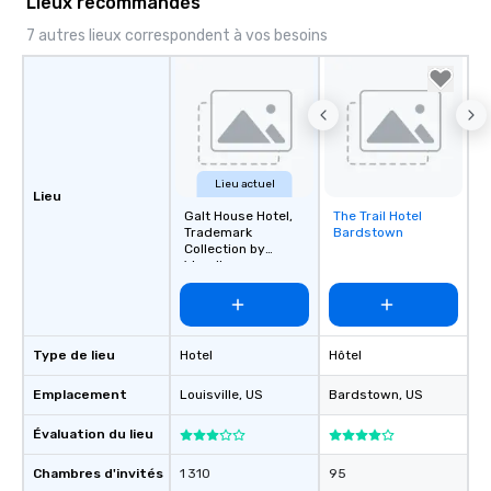
Lieux recommandés
7 autres lieux correspondent à vos besoins
Lieu actuel
Lieu
Galt House Hotel,
The Trail Hotel
Removed from
Trademark
Bardstown
favorites
Collection by
Wyndham
Type de lieu
Hotel
Hôtel
Emplacement
Louisville
, US
Bardstown
, US
Évaluation du lieu
Chambres d'invités
1 310
95