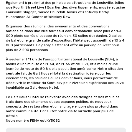
Également à proximité des principales attractions de Louisville, telles 
que Fourth Street Live ! Quartier des divertissements, musée et usine 
Louisville Slugger, musée Churchill Downs et Kentucky Derby, 
Muhammad Ali Center et Whiskey Row. 

Organiser des réunions, des événements et des conventions 
nationales dans une ville tout sauf conventionnelle. Avec plus de 130 
000 pieds carrés d'espace de réunion, 50 salles de réunion, 2 salles 
de bal et une grande salle d'exposition, l'hôtel peut accueillir de 10 à 4 
000 participants. Le garage attenant offre un parking couvert pour 
plus de 3 200 personnes. 

À seulement 11 km de l'aéroport international de Louisville (SDF), à 
moins d'une minute de l'I-64, de l'I-65 et de l'I-71, et à moins d'une 
journée de route de 50 % de la population américaine. Notre situation 
centrale fait du Galt House Hotel la destination idéale pour les 
événements, les réunions ou les conventions, vous permettant de 
découvrir le meilleur du Kentucky pour vivre une expérience exclusive 
inoubliable au Galt House Hotel.

Le Galt House Hotel se réinvente avec des designs et des meubles 
frais dans ses chambres et ses espaces publics, de nouveaux 
concepts de restauration et un ancrage encore plus profond dans 
notre communauté. Consultez notre visite virtuelle pour plus de 
détails.

Notre numéro FEMA est KY5082