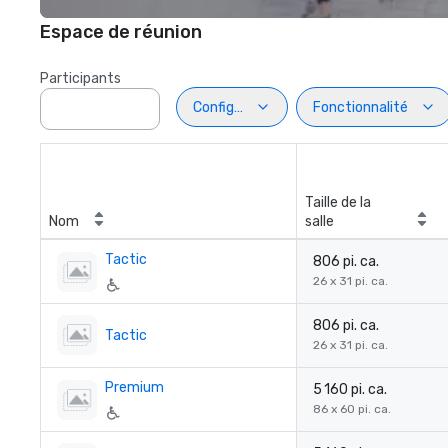
Espace de réunion
Participants
Configuration
Fonctionnalité
Taille de la
Nom
salle
Tactic
806 pi. ca.
26 x 31 pi. ca.
806 pi. ca.
Tactic
26 x 31 pi. ca.
Premium
5 160 pi. ca.
86 x 60 pi. ca.