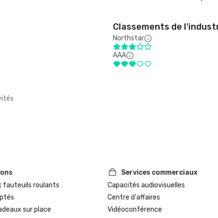
Classements de l'indust
Northstar
AAA
vités
ions
Services commerciaux
 fauteuils roulants
Capacités audiovisuelles
ptés
Centre d'affaires
adeaux sur place
Vidéoconférence