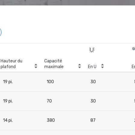
Hauteur du
Capacité
plafond
maximale
En U
E
19 pi.
100
30
19 pi.
70
30
14 pi.
380
87