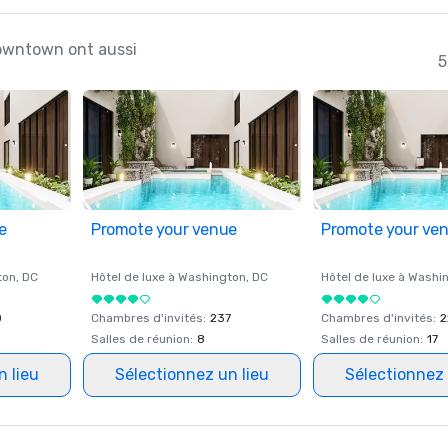
Downtown ont aussi
5
e
Promote your venue
Promote your ve
ton
, DC
Hôtel de luxe à
Washington
, DC
Hôtel de luxe à
Washi
0
Chambres d'invités
:
237
Chambres d'invités
:
2
Salles de réunion
:
8
Salles de réunion
:
17
n lieu
Sélectionnez un lieu
Sélectionnez 