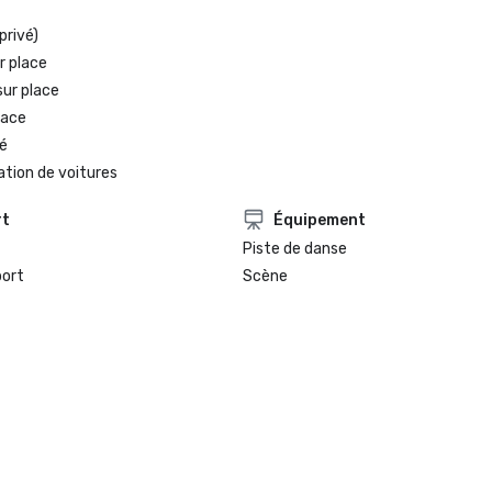
privé)
r place
sur place
lace
é
ation de voitures
rt
Équipement
Piste de danse
port
Scène