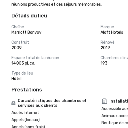
réunions productives et des séjours mémorables.
Détails du lieu
Chaîne
Marque
Marriott Bonvoy
Aloft Hotels
Construit
Rénové
2009
2019
Espace total de la réunion
Chambres d'in
14 803 pi. ca.
193
Type de lieu
Hôtel
Prestations
Caractéristiques des chambres et
Installat
services aux clients
Accessible aux
Accès Internet
Animaux acce
Appels (locaux)
Boutique de c
Appels (sans frais)