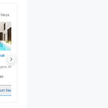
 lieux
nue
Promote your venue
ngton
, DC
Hôtel de luxe à
Washington
, DC
20
Chambres d'invités
:
237
Salles de réunion
:
8
un lieu
Sélectionnez un lieu