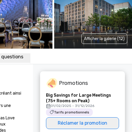
Afficher la galerie (12)
x questions
Promotions
réant ainsi 
Big Savings for Large Meetings
(75+ Rooms on Peak)
s une 
01/02/2025 - 31/12/2026
Tarifs promotionnels
las Love 
Réclamer la promotion
eux 
des 