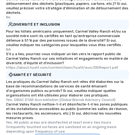
détournement des déchets (plastiques, papiers, cartons, etc.)? Si oui,
veuillez préciser votre stratégie d'élimination et de détournement des
déchets.
No
DIVERSITÉ ET INCLUSION
Pour les hôtels américains uniquement, Carmel Valley Ranch et/ou sa
société mère sont-ils certifiés en tant qu'entreprise commerciale
détenue à 51 % par des personnes issues de la diversité? Si oui,
veuillez indiquer les catégories pour lesquelles vous êtes certifiés :
NA
S'il y a lieu, pourriez-vous indiquer un lien vers le rapport public de
Carmel Valley Ranch sur ses initiatives et engagements en matière de
diversité, d'équité et d'inclusion?
https://about.hyatt.com/content/dam/hyatt/woc/DEIReport.pdf
SANTÉ ET SÉCURITÉ
Les pratiques du Carmel Valley Ranch ont-elles été élaborées sur la
base de recommandations de services de santé émanant
d'organismes publics ou privés? Si oui, veuillez indiquer quelles
organisations ont été utilisées pour élaborer ces pratiques.
Yes, GBAC STAR Accreditation (Global Biorisk Advisory Council)
Carmel Valley Ranch nettoie-t-il et désinfecte-t-il les zones publiques
et les installations accessibles au public (comme les salles de réunion,
les restaurants, les ascenseurs, etc.) Si oui, décrivez les nouvelles
mesures prises.
Yes, All public areas are disinfected at least every two hours. 
Grequently touched surfaces are sanitized on an ongoing basis 
depending upon frequency of use.