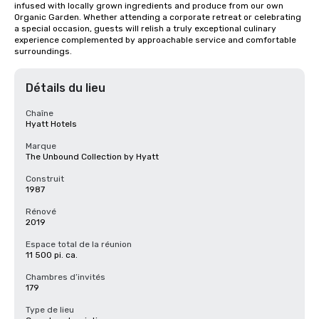
infused with locally grown ingredients and produce from our own 
Organic Garden. Whether attending a corporate retreat or celebrating 
a special occasion, guests will relish a truly exceptional culinary 
experience complemented by approachable service and comfortable 
surroundings.
Détails du lieu
Chaîne
Hyatt Hotels
Marque
The Unbound Collection by Hyatt
Construit
1987
Rénové
2019
Espace total de la réunion
11 500 pi. ca.
Chambres d’invités
179
Type de lieu