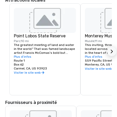
Attractions locales
Point Lobos State Reserve
Monterey Museu
Parc
10 mi
Musée
11 mi
The greatest meeting of land and water 
This inviting, three-s
in the world." That was famed landscape 
located across from hi
artist Francis McComas's bold but 
in the heart of Old M
justified claim for Point Lobos. All who 
Plus d’infos
features eight galler
Plus d’infos
come here agree that the beauty of this 
Route 1
exhibitions of Americ
559 Pacific Street
tree-clad headland is unequaled.
Box 62
California painting, 
Monterey, CA, US 93
Carmel, CA, US 93923
contemporary art. An 
Visiter le site web
library offers a quiet
Visiter le site web
research anytime the
gift shop includes cr
cards, jewelry and a f
books about your favor
artist and more. Whee
available at the sculp
located between Pacif
Fournisseurs à proximité
Principal Streets.