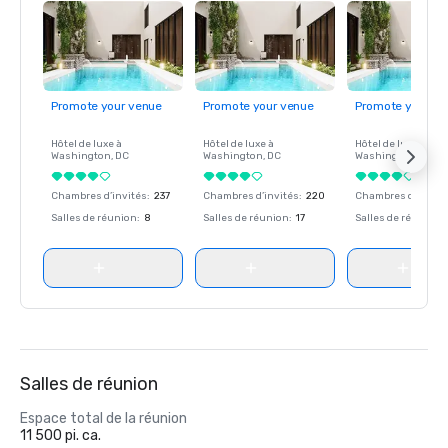
Promote your venue
Promote your venue
Promote your ve
Hôtel de luxe à
Hôtel de luxe à
Hôtel de luxe à
Washington
, DC
Washington
, DC
Washington
, DC
Chambres d’invités
:
237
Chambres d’invités
:
220
Chambres d’invité
Salles de réunion
:
8
Salles de réunion
:
17
Salles de réunion
:
Salles de réunion
Espace total de la réunion
11 500 pi. ca.