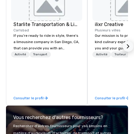
Starlite Transportation & Limousines
ilixr Creative
Carlsbad
Plusieurs villes
If you’re ready to ride in style, there’s
Our mission is to prov
a limousine company in San Diego, CA,
kind culinary experien
that can provide you with an
you and your guests wi
impressive range of modern options.
memories and satiated
Activité
Transport
Activité
Traiteur
Starlite Transportations was founded
detail is meticulously 
in 2012, and we’re a locally owned and
our commitment to hosp
operated company. Our firm is fully
over 40 years of expe
licensed and insured, and you can
in some of the world'
expect our staff to pay attention to
acclaimed restaurants,
the details of your personal itinerary.
of excellence rarely fo
Consulter le profil
Consulter le profil
Transportation Service for small &
catering industry.
large groups.
Vous recherchez d'autres fournisseurs?
Recherchez d'autres fournisseurs pour vos besoins en
matière d'audiovisuel, d'activités, de transport et autres.