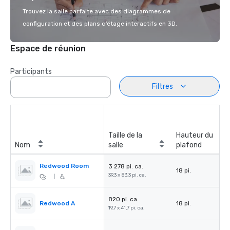
Trouvez la salle parfaite avec des diagrammes de
configuration et des plans d’étage interactifs en 3D.
Espace de réunion
Participants
Filtres
Taille de la
Hauteur du
Nom
salle
plafond
Redwood Room
3 278 pi. ca.
18 pi.
39,3 x 83,3 pi. ca.
|
820 pi. ca.
Redwood A
18 pi.
19,7 x 41,7 pi. ca.