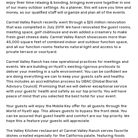
enjoy their time relaxing & bonding, bringing everyone together in one 
of our many outdoor settings. As a planner, this will save you time and 
money, as our qualified staff will organize and plan all of the events.

Carmel Valley Ranch recently went through a $25 million renovation 
that was completed in July 2019. We have renovated the guest rooms, 
meeting space, golf clubhouse and even added a creamery to make 
fresh goat cheese daily. Carmel Valley Ranch showcases more than 
45,000 square feet of combined indoor and outdoor function space, 
and all our function rooms features natural light and access to a 
private terrace or courtyard.

Carmel Valley Ranch has new operational practices for meetings and 
events. We are building on Hyatt’s existing rigorous protocols to 
deliver your meeting in a safe environment. You can be confident we 
are doing everything we can to keep your guests safe and healthy. 
This includes an accreditation process by GBAC (Global Biorisk 
Advisory Council). Promising that we will deliver exceptional service 
with your guests’ health and safety as our top priority. You will have 
peace of mind that you selected the best hotel for your event.

Your guests will enjoy the Mobile Key offer for all guests through the 
World of Hyatt app. This allows guests to bypass the front desk. You 
can be assured that guest health and comfort are our top priority. We 
hope this a feature your guests will appreciate.

The Valley Kitchen restaurant at Carmel Valley Ranch serves favorite 
dishes created especially for the California palate, featuring foods 