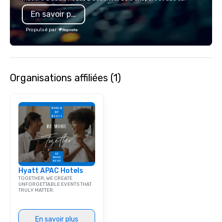
En savoir plus
Propulsé par
Organisations affiliées (1)
Hyatt APAC Hotels
TOGETHER, WE CREATE
UNFORGETTABLE EVENTS THAT
TRULY MATTER.
En savoir plus