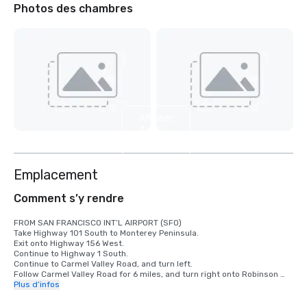
Photos des chambres
Afficher
3
autres
Emplacement
Comment s’y rendre
FROM SAN FRANCISCO INT’L AIRPORT (SFO)

Take Highway 101 South to Monterey Peninsula.

Exit onto Highway 156 West.

Continue to Highway 1 South.

Continue to Carmel Valley Road, and turn left.

Follow Carmel Valley Road for 6 miles, and turn right onto Robinson 
Canyon Road.

Plus d’infos
Veer right at the fork in the road. Carmel Valley Ranch will be the 
second driveway on the left.
