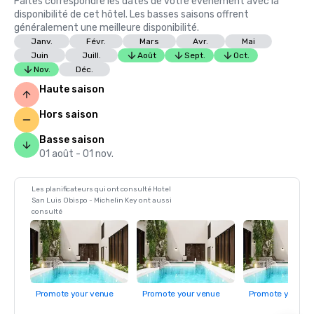
Faites correspondre les dates de votre événement avec la
disponibilité de cet hôtel. Les basses saisons offrent
généralement une meilleure disponibilité.
Janv.
Févr.
Mars
Avr.
Mai
Juin
Juill.
Août
Sept.
Oct.
Nov.
Déc.
Haute saison
Hors saison
Basse saison
01 août - 01 nov.
Les planificateurs qui ont consulté Hotel
San Luis Obispo - Michelin Key ont aussi
consulté
Promote your venue
Promote your venue
Promote your ve