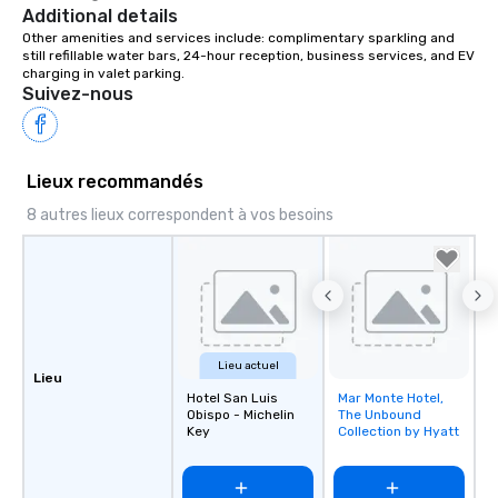
extraordinary experience, every single
Additional details
time.
Other amenities and services include: complimentary sparkling and 
still refillable water bars, 24-hour reception, business services, and EV 
charging in valet parking.
Suivez-nous
Lieux recommandés
8 autres lieux correspondent à vos besoins
Lieu actuel
Lieu
Hotel San Luis
Mar Monte Hotel,
Removed from
Obispo - Michelin
The Unbound
favorites
Key
Collection by Hyatt