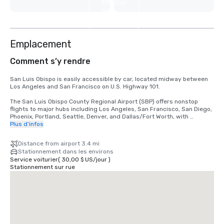
Afficher
10
autres
Emplacement
Comment s’y rendre
San Luis Obispo is easily accessible by car, located midway between 
Los Angeles and San Francisco on U.S. Highway 101. 

The San Luis Obispo County Regional Airport (SBP) offers nonstop 
flights to major hubs including Los Angeles, San Francisco, San Diego, 
Phoenix, Portland, Seattle, Denver, and Dallas/Fort Worth, with 
convenient connections nationwide. 

Plus d’infos
Daily Amtrak service on the Coast Starlight and Pacific Surfliner also 
Distance from airport 3.4 mi
stops just minutes from downtown.
Stationnement dans les environs
Service voiturier
(
30,00 $ US
/
jour
)
Stationnement sur rue