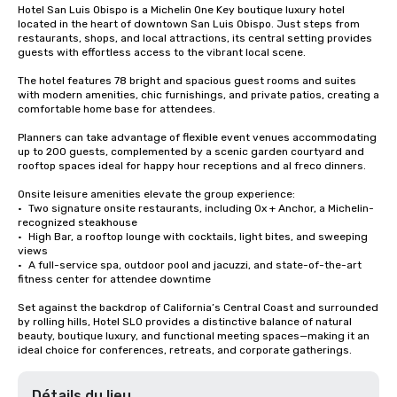
Hotel San Luis Obispo is a Michelin One Key boutique luxury hotel 
located in the heart of downtown San Luis Obispo. Just steps from 
restaurants, shops, and local attractions, its central setting provides 
guests with effortless access to the vibrant local scene.

The hotel features 78 bright and spacious guest rooms and suites 
with modern amenities, chic furnishings, and private patios, creating a 
comfortable home base for attendees.

Planners can take advantage of flexible event venues accommodating 
up to 200 guests, complemented by a scenic garden courtyard and 
rooftop spaces ideal for happy hour receptions and al freco dinners.

Onsite leisure amenities elevate the group experience:

•	Two signature onsite restaurants, including Ox + Anchor, a Michelin-
recognized steakhouse

•	High Bar, a rooftop lounge with cocktails, light bites, and sweeping 
views

•	A full-service spa, outdoor pool and jacuzzi, and state-of-the-art 
fitness center for attendee downtime

Set against the backdrop of California’s Central Coast and surrounded 
by rolling hills, Hotel SLO provides a distinctive balance of natural 
beauty, boutique luxury, and functional meeting spaces—making it an 
ideal choice for conferences, retreats, and corporate gatherings.
Détails du lieu