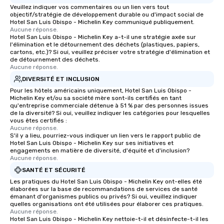
Veuillez indiquer vos commentaires ou un lien vers tout
objectif/stratégie de développement durable ou d'impact social de
Hotel San Luis Obispo - Michelin Key communiqué publiquement.
Aucune réponse.
Hotel San Luis Obispo - Michelin Key a-t-il une stratégie axée sur
l'élimination et le détournement des déchets (plastiques, papiers,
cartons, etc.)? Si oui, veuillez préciser votre stratégie d'élimination et
de détournement des déchets.
Aucune réponse.
DIVERSITÉ ET INCLUSION
Pour les hôtels américains uniquement, Hotel San Luis Obispo -
Michelin Key et/ou sa société mère sont-ils certifiés en tant
qu'entreprise commerciale détenue à 51 % par des personnes issues
de la diversité? Si oui, veuillez indiquer les catégories pour lesquelles
vous êtes certifiés :
Aucune réponse.
S'il y a lieu, pourriez-vous indiquer un lien vers le rapport public de
Hotel San Luis Obispo - Michelin Key sur ses initiatives et
engagements en matière de diversité, d'équité et d'inclusion?
Aucune réponse.
SANTÉ ET SÉCURITÉ
Les pratiques du Hotel San Luis Obispo - Michelin Key ont-elles été
élaborées sur la base de recommandations de services de santé
émanant d'organismes publics ou privés? Si oui, veuillez indiquer
quelles organisations ont été utilisées pour élaborer ces pratiques.
Aucune réponse.
Hotel San Luis Obispo - Michelin Key nettoie-t-il et désinfecte-t-il les