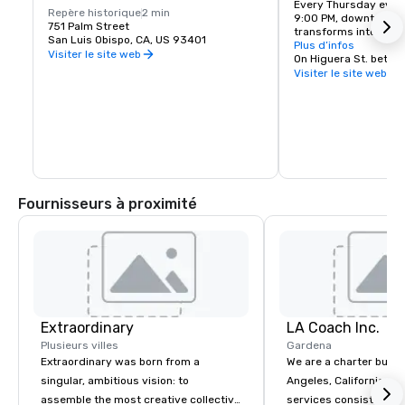
Every Thursday eveni
Repère historique
2 min
9:00 PM, downtown Sa
751 Palm Street
transforms into a foo
San Luis Obispo, CA, US 93401
down Higuera Street 
Plus d’infos
Visiter le site web
visitors to leisurely 
to merchant. With mor
Visiter le site web
vendors, the bustling
Farmers’ Market offers
grown produce, bloom
to-table dinners for u
handmade craft goods
organizations, and li
Fournisseurs à proximité
Extraordinary
LA Coach Inc.
Plusieurs villes
Gardena
Extraordinary was born from a
We are a charter bus 
singular, ambitious vision: to
Angeles, California. Our shuttle bus
assemble the most creative collective
services consists of th