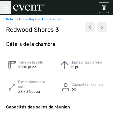
Retour à Grand Bay Hotel San Francisco
Redwood Shores 3
Détails de la chambre
Taille de la salle
Hauteur du plafond
1 000 pi. ca.
15 pi.
Dimensions de la
Capacité maximale
salle
60
28 x 36 pi. ca.
Capacités des salles de réunion