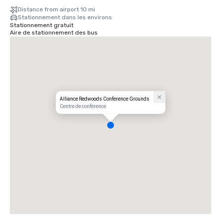
Santa Rosa’s Charles M. Schulz – Sonoma County Airport (STS): Only 
Distance from airport 10 mi
35 minutes from our doorstep — the fastest route to your rustic 
Stationnement dans les environs
retreat.
Stationnement gratuit
Aire de stationnement des bus
Alliance Redwoods Conference Grounds
Centre de conférence