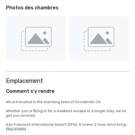
Photos des chambres
Afficher
5
autres
Emplacement
Comment s’y rendre
We are located in the charming town of Occidental, CA.

Whether you’re flying in for a weekend escape or a longer stay, we’ve 
got you covered:

San Francisco International Airport (SFO): A scenic 2-hour drive brings 
you from arrival to relaxation.

Plus d’infos