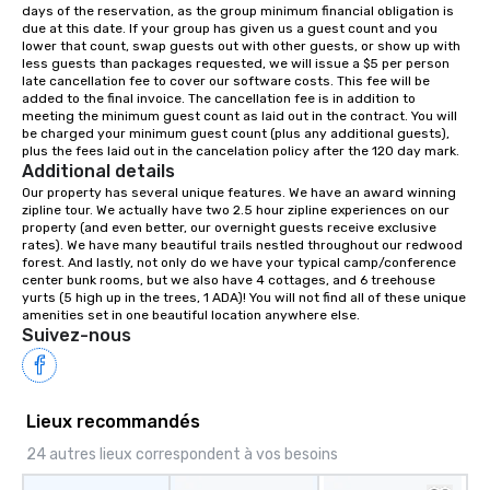
anywhere from cabins to cottages.
days of the reservation, as the group minimum financial obligation is 
Wake up under the canopy in a
due at this date. If your group has given us a guest count and you 
lower that count, swap guests out with other guests, or show up with 
forested paradise at whatever level
less guests than packages requested, we will issue a $5 per person 
of creature comfort your team
late cancellation fee to cover our software costs. This fee will be 
prefers. Call or email us today to plan
added to the final invoice. The cancellation fee is in addition to 
meeting the minimum guest count as laid out in the contract. You will 
your retreat!
be charged your minimum guest count (plus any additional guests), 
plus the fees laid out in the cancelation policy after the 120 day mark.
Additional details
Our property has several unique features. We have an award winning 
zipline tour. We actually have two 2.5 hour zipline experiences on our 
property (and even better, our overnight guests receive exclusive 
rates). We have many beautiful trails nestled throughout our redwood 
forest. And lastly, not only do we have your typical camp/conference 
center bunk rooms, but we also have 4 cottages, and 6 treehouse 
yurts (5 high up in the trees, 1 ADA)! You will not find all of these unique 
amenities set in one beautiful location anywhere else.
Suivez-nous
Lieux recommandés
24 autres lieux correspondent à vos besoins