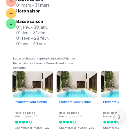
01 mars - 31 mars
Hors saison
Basse saison
01 janv. - 30 janv.
01 déc. - 31 déc.
01 févr. - 28 févr.
01 nov. - 30 nov.
Les planificateurs qui ont consulté Alliance
Redwoods Conference Grounds ont aussi
consulté
Promote your venue
Promote your venue
Promote your ve
Hôtel de luxe à
Hôtel de luxe à
Hôtel de luxe à
Washington
, DC
Washington
, DC
Washington
, DC
Chambres d’invités
:
237
Chambres d’invités
:
220
Chambres d’invité