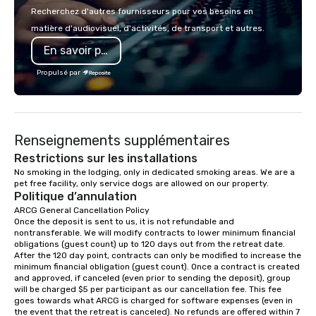
variety of activities available, you can
Recherchez d'autres fournisseurs pour vos besoins en
choose what would suit your team
matière d'audiovisuel, d'activités, de transport et autres.
best. Sonoma Zipline Adventures is a
En savoir plus
popular option. We can also facilitate
team building, archery tag, and
Propulsé par
challenge courses for a day full of
adventure. Our team can help assist
you in planning your custom event. We
serve a number of different meal and
Renseignements supplémentaires
snack options to make your day with
your team enjoyable and successful.
Restrictions sur les installations
We have a large dining hall that can
No smoking in the lodging, only in dedicated smoking areas. We are a 
pet free facility, only service dogs are allowed on our property.
serve 450 guests at a time. But, if you
Politique d’annulation
would like a more intimate upscale
ARCG General Cancellation Policy

option, our full catering team can work
Once the deposit is sent to us, it is not refundable and 
with you to create the meal of your
nontransferable. We will modify contracts to lower minimum financial 
dreams! If you would like to use a
obligations (guest count) up to 120 days out from the retreat date. 
After the 120 day point, contracts can only be modified to increase the 
meeting room we have a number of
minimum financial obligation (guest count). Once a contract is created 
different rooms that are available,
and approved, if canceled (even prior to sending the deposit), group 
from boardrooms to large venues. We
will be charged $5 per participant as our cancellation fee. This fee 
goes towards what ARCG is charged for software expenses (even in 
have cozy lodging options ranging
the event that the retreat is canceled). No refunds are offered within 7 