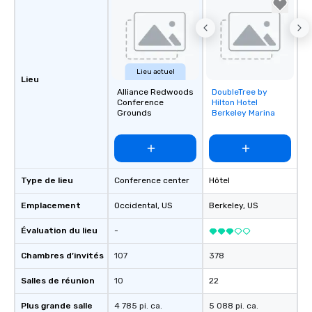
Lieu actuel
Lieu
Alliance Redwoods
DoubleTree by
Removed from
Conference
Hilton Hotel
favorites
Grounds
Berkeley Marina
Type de lieu
Conference center
Hôtel
Emplacement
Occidental
, US
Berkeley
, US
Évaluation du lieu
-
Chambres d’invités
107
378
Salles de réunion
10
22
Plus grande salle
4 785 pi. ca.
5 088 pi. ca.