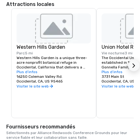
Attractions locales
Western Hills Garden
Union Hotel Res
Parc
5 mi
Vie nocturne
3 mi
Western Hills Garden is a unique three-
The Occidental Union 
acre nonprofit botanical refuge in 
established in 1879. I
Occidental, California that delivers a 
Gonnella Family since
sensory explosion of textures, colors, 
Plus d’infos
building houses a cafe
Plus d’infos
shapes, and sounds. It’s a stunning 
16250 Coleman Valley Rd.
room, and The Bocce 
3731 Main St
example of cultivated biodiversity, home 
Occidental, CA, US 95465
opens at 6 am every 
Occidental, CA, US 
to rare and important plant species, 
freshly baked pastrie
Visiter le site web
Visiter le site web
many that are nearly extinct in nature.
dining rooms and salo
am. A favorite lunch o
Union usually includes
soups, pizzas, pastas
of course the house t
is known for serving t
beer in town. The Uni
generations of famili
Fournisseurs recommandés
gather in Sonoma Co
Sélectionnés par Alliance Redwoods Conference Grounds pour leur 
service fiable et leur collaboration sans faille.