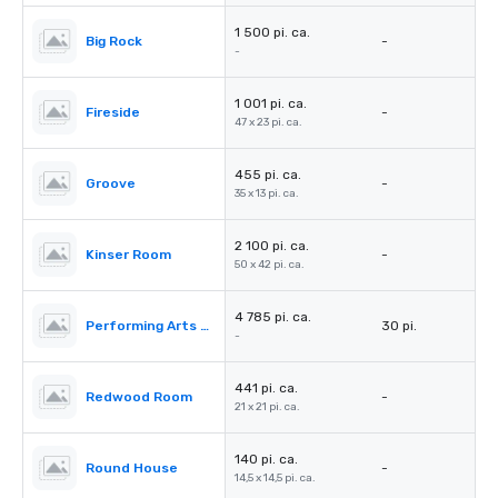
1 500 pi. ca.
Big Rock
-
-
1 001 pi. ca.
Fireside
-
47 x 23 pi. ca.
455 pi. ca.
Groove
-
35 x 13 pi. ca.
2 100 pi. ca.
Kinser Room
-
50 x 42 pi. ca.
4 785 pi. ca.
Performing Arts Center (PAC)
30 pi.
-
441 pi. ca.
Redwood Room
-
21 x 21 pi. ca.
140 pi. ca.
Round House
-
14,5 x 14,5 pi. ca.