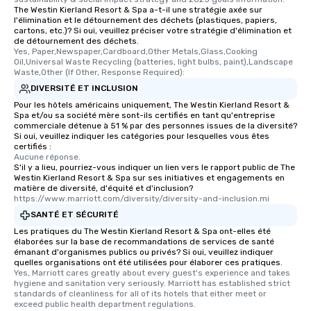
high standards to ensure they will
The Westin Kierland Resort & Spa a-t-il une stratégie axée sur
delight any palate. Tours Available
l'élimination et le détournement des déchets (plastiques, papiers,
cartons, etc.)? Si oui, veuillez préciser votre stratégie d'élimination et
from Day to Night With any corporate
de détournement des déchets.
group experience, booking flexibility is
Yes, Paper,Newspaper,Cardboard,Other Metals,Glass,Cooking 
key. Whether you desire a tour during
Oil,Universal Waste Recycling (batteries, light bulbs, paint),Landscape 
Waste,Other (If Other, Response Required):
business hours or early evening right
DIVERSITÉ ET INCLUSION
after work, we can coordinate with
you to provide options that fit your
Pour les hôtels américains uniquement, The Westin Kierland Resort &
Spa et/ou sa société mère sont-ils certifiés en tant qu'entreprise
needs. Go for as Long or as Short as
commerciale détenue à 51 % par des personnes issues de la diversité?
You Like Along with flexible
Si oui, veuillez indiquer les catégories pour lesquelles vous êtes
certifiés :
scheduling, Lip Smacking Foodie
Aucune réponse.
Tours also provides a range of tour
S'il y a lieu, pourriez-vous indiquer un lien vers le rapport public de The
durations. Our shortest tour is about
Westin Kierland Resort & Spa sur ses initiatives et engagements en
matière de diversité, d'équité et d'inclusion?
2.5 hours; our longest is about 5
https://www.marriott.com/diversity/diversity-and-inclusion.mi
hours, with optional add-ons and
SANTÉ ET SÉCURITÉ
incentives.
Les pratiques du The Westin Kierland Resort & Spa ont-elles été
élaborées sur la base de recommandations de services de santé
émanant d'organismes publics ou privés? Si oui, veuillez indiquer
quelles organisations ont été utilisées pour élaborer ces pratiques.
Yes, Marriott cares greatly about every guest's experience and takes 
hygiene and sanitation very seriously. Marriott has established strict 
standards of cleanliness for all of its hotels that either meet or 
exceed public health department regulations. 