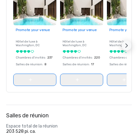
Promote your venue
Promote your venue
Promote your ve
Hôtel de luxe à
Hôtel de luxe à
Hôtel de luxe à
Washington
, DC
Washington
, DC
Washington
, DC
Chambres d’invités
:
237
Chambres d’invités
:
220
Chambres d’invité
Salles de réunion
:
8
Salles de réunion
:
17
Salles de réunion
:
Salles de réunion
Espace total de la réunion
203 528 pi. ca.