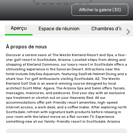
Afficher la galerie (30)
Aperçu
Espace de réunion
Chambres d’invité
À propos de nous
Discover a serene oasis at The Westin Kierland Resort and Spa, a four-
star golf resort in Scottsdale, Arizona. Located steps from dining and 
shopping at Kierland Commons, our luxury resort in Scottsdale offers a 
stimulating experience in the Sonoran Desert. Attractions near the 
hotel include OdySea Aquarium, featuring SeaTrek Helmet Diving and a 
shark tour. For golf enthusiasts visiting Scottsdale, AZ, The Westin 
Kierland Golf Club is an award-winning course designed by local 
architect Scott Miller. Agave, The Arizona Spa and Salon offers facials, 
massages, manicures, and pedicures. End your day with an exclusive 
spa treatment or stretch out on your Heavenly Bed. All our 
accommodations offer pet-friendly resort amenities, high-speed 
internet access, a work desk, and a coffee maker. After exploring north 
Scottsdale, refresh with signature bath products before relaxing in 
your room with the latest movie on a flat-screen TV. Experience 
something new at our family-friendly resort in Scottsdale, Arizona.