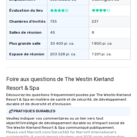
itinerary. You Get a Dinner and a Show
Our tours offer an exquisite feast plus
Évaluation du lieu
entertainment. All tours include a
Chambres d’invités
735
237
knowledgeable, professional guide
who leads the group on a walking tour,
Salles de réunion
45
8
offering engaging tidbits and
fascinating stories. Several other
Plus grande salle
30 400 pi. ca.
1 800 pi. ca.
interactive experiences are included
Espace de réunion
along the way exclusively to our tours,
203 528 pi. ca.
7 201 pi. ca.
ensuring there is never a dull moment.
Different Types of Cuisine Our
experiences offer the ability to enjoy
Foire aux questions de The Westin Kierland
several renowned restaurants in one
convenient outing, including ones you
Resort & Spa
and your guests might not have
Découvrez les questions fréquemment posées par The Westin Kierland
discovered otherwise on your own or
Resort & Spa en matière de santé et de sécurité, de développement
durable et de diversité et d'inclusion.
at a typical corporate dinner. We offer
PRATIQUES DURABLES
a way to try some of the finest spots
Veuillez indiquer vos commentaires ou un lien vers tout
in the city and dive into various
objectif/stratégie de développement durable ou d'impact social de
cuisines and dishes. All the pre-
The Westin Kierland Resort & Spa communiqué publiquement.
selected dishes are curated to our
Please visit Marriott.com/Serve360 for Marriott International's 
sustainability & social impact strategy and 2025 goals information.