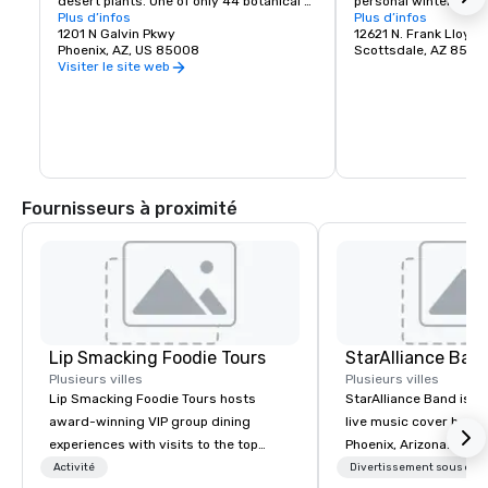
desert plants. One of only 44 botanical 
personal winter home,
gardens accredited by the American 
Plus d’infos
architectural campus
Plus d’infos
Association of Museums, this one-of-a-
1201 N Galvin Pkwy
beautiful Sonoran dese
12621 N. Frank Lloyd 
kind museum showcases 50 acres of 
Phoenix, AZ, US 85008
of the McDowell Mount
Scottsdale, AZ 8525
beautiful outdoor exhibits. Home to more 
Scottsdale, the site 
Visiter le site web
than a hundred rare, threatened and 
of guided public tours
endangered plant species from around 
experience Wright’s bri
the world, the Garden offers interesting 
integrate indoor and
and inspiring experiences to more than 
300,000 visitors each year.
Fournisseurs à proximité
Lip Smacking Foodie Tours
StarAlliance Ban
Plusieurs villes
Plusieurs villes
Lip Smacking Foodie Tours hosts
StarAlliance Band is a
award-winning VIP group dining
live music cover band 
experiences with visits to the top
Phoenix, Arizona. Led 
restaurants throughout the United
class vocalist Star Lyn
Activité
Divertissement sous cont