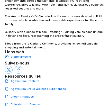
have nothing to worry about. Just
enhancements across the Kierland FlowRider, 110-foot-long 
waterslide, private island, 900-foot-long lazy river, luxurious cabanas, 
remember to submit ahead of the tour
reserved seating and more. 

date any dietary restrictions and food
allergies for anyone in your group.
The Westin Family Kid's Club - led by the resort's award-winning FUN 
program, which curates fun and memorable experiences for the entire 
Feel Like a VIP at Each Stop With Lip
family. 

Smacking Foodie Tours, you and your
group members never have to worry
Culinary with a sense of place - offering 10 dining venues each unique 
in flavor and flare, representing the area's finest culinary 

about waiting in line to get into a top
restaurant or being shown to a less
Steps from the is Kierland Commons, providing renowned upscale 
than desirable table. On our tours,
shopping and entertainment.
Liens web
everyone is treated like a VIP with
Visite virtuelle
immediate seating upon arrival.
What’s more, your group may receive
Suivez-nous
a special warm welcome personally
from the restaurant chef. Menus can
Ressources du lieu
be printed featuring your logo, too,
Agave Spa Brochure
which can be an added bonus for all
those Instagram moments you share.
Agave Spa Group Wellness Experiences
For added ease, we can even arrange
Green Initiatives
transportation pick-up and drop-off,
as well as an event photographer. And
Join Marriott Bonvoy
for groups that desire an extra luxe