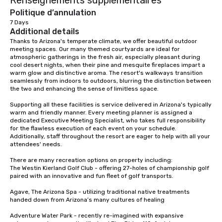
countless opportunities to interact
Politique d’annulation
with different people when you sit
7 Days
down at each venue and as you
Additional details
traverse along the way. Our
Thanks to Arizona's temperate climate, we offer beautiful outdoor 
experiences not only provide more
meeting spaces. Our many themed courtyards are ideal for 
ways to network, but a more convivial
atmospheric gatherings in the fresh air, especially pleasant during 
cool desert nights, when their pine and mesquite fireplaces impart a 
way to do so. Large Groups Welcome
warm glow and distinctive aroma. The resort's walkways transition 
Lip Smacking Foodie Tours is ideal for
seamlessly from indoors to outdoors, blurring the distinction between 
groups, small or large. Our
the two and enhancing the sense of limitless space. 

experiences can accommodate
Supporting all these facilities is service delivered in Arizona's typically 
groups from as few as 1 to as many
warm and friendly manner. Every meeting planner is assigned a 
as 500 guests, making us an ideal
dedicated Executive Meeting Specialist, who takes full responsibility 
for the flawless execution of each event on your schedule. 
choice for any corporate group event.
Additionally, staff throughout the resort are eager to help with all your 
Stress-Free Booking Process Booking
attendees' needs.

a tour is stress-free and allows you to
There are many recreation options on property including: 

enjoy the company of your guests
The Westin Kierland Golf Club - offering 27-holes of championship golf 
more easily. You’ll take comfort
paired with an innovative and fun fleet of golf transports.

knowing that everything is taken care
Agave, The Arizona Spa - utilizing traditional native treatments 
of from the moment the tour is
handed down from Arizona’s many cultures of healing

booked to the minute it concludes.
Since the menu is already set, you
Adventure Water Park - recently re-imagined with expansive 