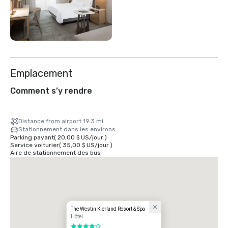
Emplacement
Comment s’y rendre
Distance from airport 19.3 mi
Stationnement dans les environs
Parking payant
(
20,00 $ US
/
jour
)
Service voiturier
(
35,00 $ US
/
jour
)
Aire de stationnement des bus
The Westin Kierland Resort & Spa
Hôtel
4 sur 5