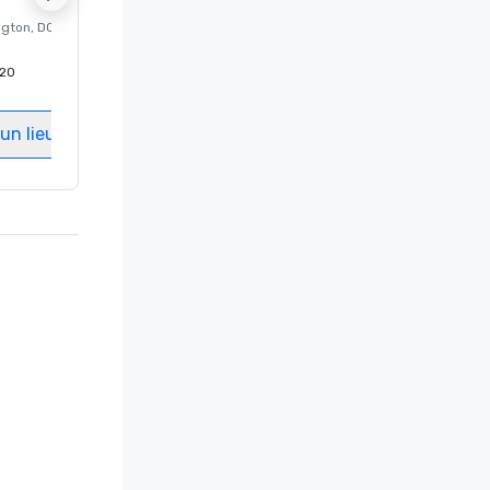
ngton
, DC
Hôtel de luxe à
Washington
, DC
20
Chambres d’invités
:
237
Salles de réunion
:
8
un lieu
Sélectionnez un lieu