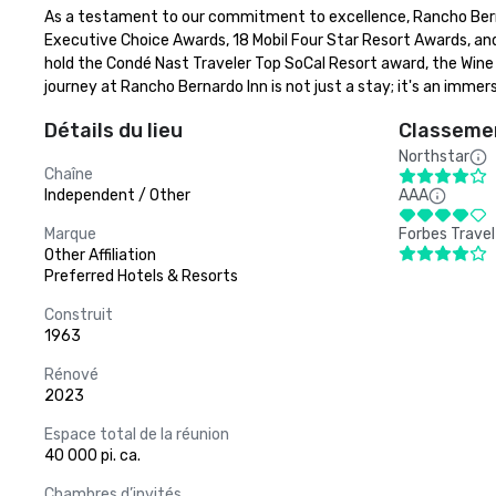
As a testament to our commitment to excellence, Rancho Berna
Executive Choice Awards, 18 Mobil Four Star Resort Awards, an
hold the Condé Nast Traveler Top SoCal Resort award, the Wine 
journey at Rancho Bernardo Inn is not just a stay; it's an imme
Détails du lieu
Classemen
Northstar
Chaîne
Independent / Other
AAA
Marque
Forbes Travel
Other Affiliation
Preferred Hotels & Resorts
Construit
1963
Rénové
2023
Espace total de la réunion
40 000 pi. ca.
Chambres d’invités