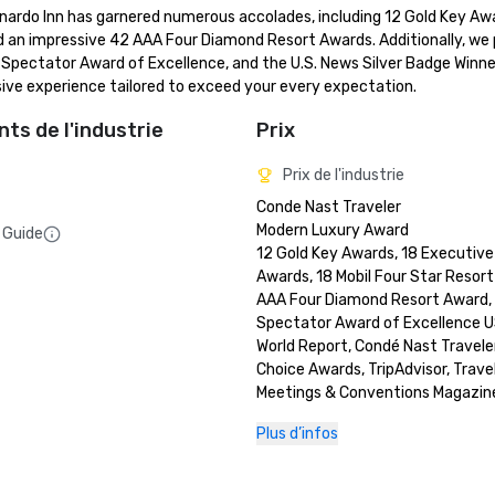
rdo Inn has garnered numerous accolades, including 12 Gold Key Awar
d an impressive 42 AAA Four Diamond Resort Awards. Additionally, we p
Spectator Award of Excellence, and the U.S. News Silver Badge Winner
rsive experience tailored to exceed your every expectation.
ts de l'industrie
Prix
Prix de l'industrie
Conde Nast Traveler

Modern Luxury Award

 Guide
12 Gold Key Awards, 18 Executive
Awards, 18 Mobil Four Star Resort
AAA Four Diamond Resort Award,  
Spectator Award of Excellence U
World Report, Condé Nast Traveler
Choice Awards, TripAdvisor, Travel 
Meetings & Conventions Magazine
of Meetings.

Plus d’infos
AAA | Best of Housekeeping

U.S. News & World Report | #3 San