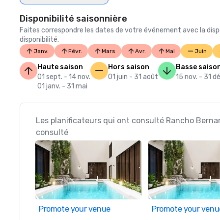
Disponibilité saisonnière
Faites correspondre les dates de votre événement avec la dispo
disponibilité.
Janv.
Févr.
Mars
Avr.
Mai
Juin
Haute saison
Hors saison
Basse saiso
01 sept. - 14 nov.
01 juin - 31 août
15 nov. - 31 dé
01 janv. - 31 mai
Les planificateurs qui ont consulté Rancho Bernar
consulté
Promote your venue
Promote your venu