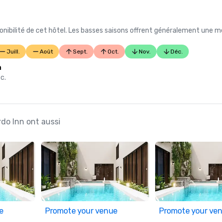
nibilité de cet hôtel. Les basses saisons offrent généralement une me
Juill.
Août
Sept.
Oct.
Nov.
Déc.
n
c.
do Inn ont aussi
e
Promote your venue
Promote your ve