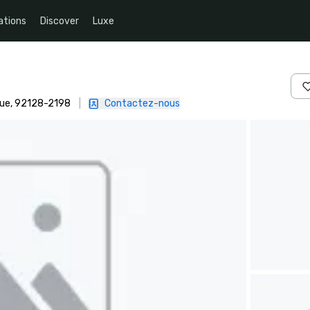
ations
Discover
Luxe
ique, 92128-2198
|
Contactez-nous