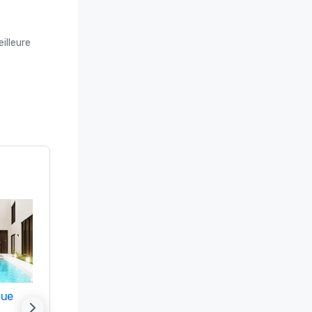
illeure
nue
Promote your venue