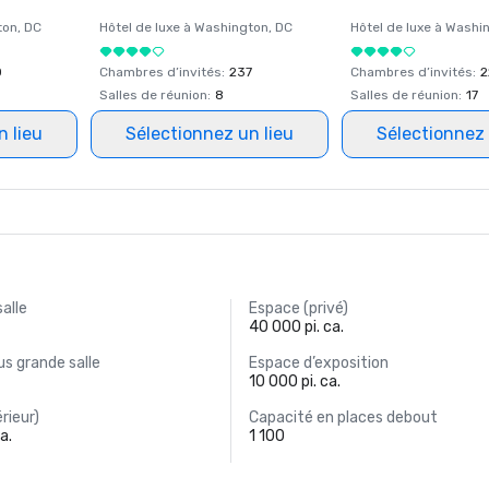
ton
, DC
Hôtel de luxe à
Washington
, DC
Hôtel de luxe à
Washi
0
Chambres d’invités
:
237
Chambres d’invités
:
2
Salles de réunion
:
8
Salles de réunion
:
17
n lieu
Sélectionnez un lieu
Sélectionnez 
salle
Espace (privé)
40 000 pi. ca.
s grande salle
Espace d’exposition
10 000 pi. ca.
rieur)
Capacité en places debout
a.
1 100