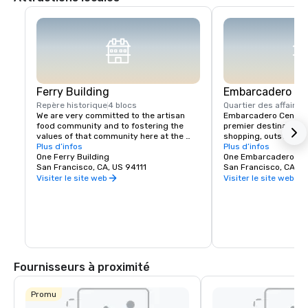
Ferry Building
Embarcadero Ce
Repère historique
4 blocs
Quartier des affaires
We are very committed to the artisan 
Embarcadero Center i
food community and to fostering the 
premier destination f
values of that community here at the 
shopping, outstandin
Ferry Building. We envision the Ferry 
Plus d’infos
popular local events. 
Plus d’infos
Building Marketplace as a vibrant 
One Ferry Building
to explore our numerou
One Embarcadero Ce
gathering of local farmers, artisan 
San Francisco, CA, US 94111
independent film thea
San Francisco, CA, U
producers, and independently owned 
other on-site attractio
Visiter le site web
Visiter le site web
and operated food businesses and the 
towers, you’ll also fin
customers they serve. We are creating a 
professional and medi
community of like-minded people that 
providers for your co
will:

much to offer right in
Francisco, we think yo
Showcase small regional producers that 
Embarcadero Center, I
practice traditional farming or 
production techniques and who develop 
Fournisseurs à proximité
personal relationships with their 
customers. 

Promote the Bay Area's vast ethnic 
Promu
diversity and serve and an incubator for 