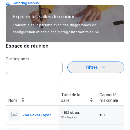
Catering Menus
Explorer les salles de réunion
Trouvez la salle parfaite avec des diagrammes de
configuration et des plans d’étage interactifs en 3D.
Espace de réunion
Participants
Filtres
Taille de la
Capacité
Nom
salle
maximale
1 152 pi. ca.
2nd Level Foyer
110
36 x 36 pi. ca.