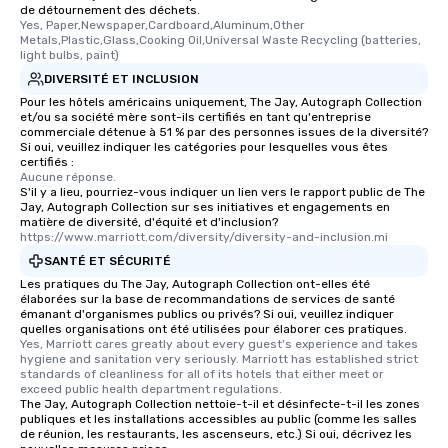
de détournement des déchets.
Yes, Paper,Newspaper,Cardboard,Aluminum,Other 
Metals,Plastic,Glass,Cooking Oil,Universal Waste Recycling (batteries, 
light bulbs, paint)
DIVERSITÉ ET INCLUSION
Pour les hôtels américains uniquement, The Jay, Autograph Collection
et/ou sa société mère sont-ils certifiés en tant qu'entreprise
commerciale détenue à 51 % par des personnes issues de la diversité?
Si oui, veuillez indiquer les catégories pour lesquelles vous êtes
certifiés :
Aucune réponse.
S'il y a lieu, pourriez-vous indiquer un lien vers le rapport public de The
Jay, Autograph Collection sur ses initiatives et engagements en
matière de diversité, d'équité et d'inclusion?
https://www.marriott.com/diversity/diversity-and-inclusion.mi
SANTÉ ET SÉCURITÉ
Les pratiques du The Jay, Autograph Collection ont-elles été
élaborées sur la base de recommandations de services de santé
émanant d'organismes publics ou privés? Si oui, veuillez indiquer
quelles organisations ont été utilisées pour élaborer ces pratiques.
Yes, Marriott cares greatly about every guest's experience and takes 
hygiene and sanitation very seriously. Marriott has established strict 
standards of cleanliness for all of its hotels that either meet or 
exceed public health department regulations. 
The Jay, Autograph Collection nettoie-t-il et désinfecte-t-il les zones
publiques et les installations accessibles au public (comme les salles
de réunion, les restaurants, les ascenseurs, etc.) Si oui, décrivez les