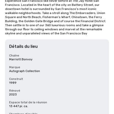
Experience San Francisco like never before at The Jay Hotel San 
Francisco. Located in the heart of the city on Battery Street, our 
downtown hotel is surrounded by San Francisco’s most iconic 
walkable neighborhoods. Take a stroll along The Embarcadero, Union 
Square and North Beach, Fisherman’s Wharf, Chinatown, the Ferry 
Building, the Golden Gate Bridge and of course the Financial District. 
Then settle in to one of our 360 luxurious rooms and take a glimpse 
through our floor to ceiling windows and marvel at the remarkable 
skyline and unparalleled views of the San Francisco Bay
Détails du lieu
Chaîne
Marriott Bonvoy
Marque
Autograph Collection
Construit
1989
Rénové
2023
Espace total de la réunion
13 447 pi. ca.