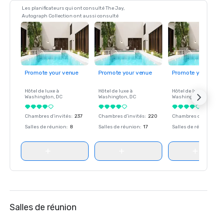
Les planificateurs qui ont consulté The Jay,
Autograph Collection ont aussi consulté
Promote your venue
Promote your venue
Promote your ve
Hôtel de luxe à
Hôtel de luxe à
Hôtel de luxe à
Washington
, DC
Washington
, DC
Washington
, DC
Chambres d’invités
:
237
Chambres d’invités
:
220
Chambres d’invité
Salles de réunion
:
8
Salles de réunion
:
17
Salles de réunion
:
Salles de réunion