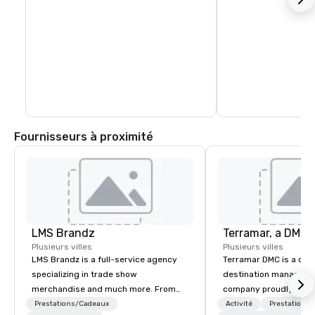
Fournisseurs à proximité
LMS Brandz
Plusieurs villes
Plusieurs villes
LMS Brandz is a full-service agency
Terramar DMC is a co
specializing in trade show
destination manageme
merchandise and much more. From
company proudly celeb
booth giveaways and branded apparel
years in business. Ren
Prestations/Cadeaux
Activité
Prestations