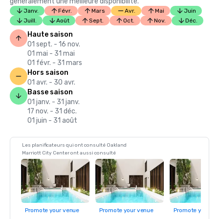
généralement une meilleure disponibilité.
Janv.
Févr.
Mars
Avr.
Mai
Juin
Juill.
Août
Sept.
Oct.
Nov.
Déc.
Haute saison
01 sept. - 16 nov.
01 mai - 31 mai
01 févr. - 31 mars
Hors saison
01 avr. - 30 avr.
Basse saison
01 janv. - 31 janv.
17 nov. - 31 déc.
01 juin - 31 août
Les planificateurs qui ont consulté Oakland
Marriott City Center ont aussi consulté
Promote your venue
Promote your venue
Promote your ve