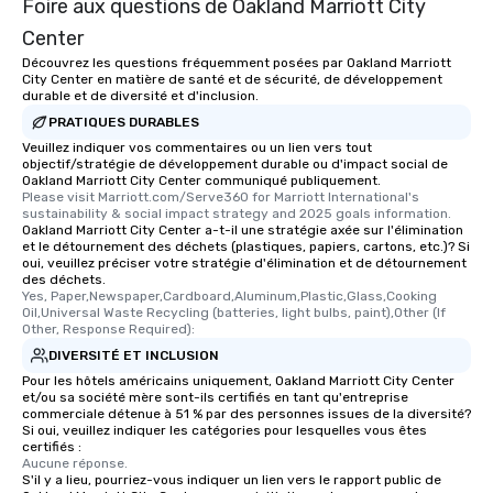
Foire aux questions de Oakland Marriott City
Center
Découvrez les questions fréquemment posées par Oakland Marriott
City Center en matière de santé et de sécurité, de développement
durable et de diversité et d'inclusion.
PRATIQUES DURABLES
Veuillez indiquer vos commentaires ou un lien vers tout
objectif/stratégie de développement durable ou d'impact social de
Oakland Marriott City Center communiqué publiquement.
Please visit Marriott.com/Serve360 for Marriott International's 
sustainability & social impact strategy and 2025 goals information.
Oakland Marriott City Center a-t-il une stratégie axée sur l'élimination
et le détournement des déchets (plastiques, papiers, cartons, etc.)? Si
oui, veuillez préciser votre stratégie d'élimination et de détournement
des déchets.
Yes, Paper,Newspaper,Cardboard,Aluminum,Plastic,Glass,Cooking 
Oil,Universal Waste Recycling (batteries, light bulbs, paint),Other (If 
Other, Response Required):
DIVERSITÉ ET INCLUSION
Pour les hôtels américains uniquement, Oakland Marriott City Center
et/ou sa société mère sont-ils certifiés en tant qu'entreprise
commerciale détenue à 51 % par des personnes issues de la diversité?
Si oui, veuillez indiquer les catégories pour lesquelles vous êtes
certifiés :
Aucune réponse.
S'il y a lieu, pourriez-vous indiquer un lien vers le rapport public de