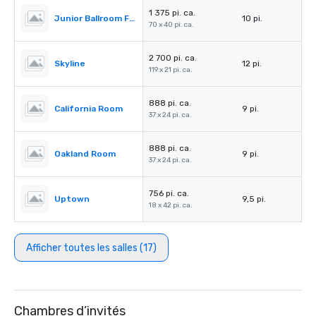
1 375 pi. ca.
Junior Ballroom Foyer
10 pi.
70 x 40 pi. ca.
2 700 pi. ca.
Skyline
12 pi.
119 x 21 pi. ca.
888 pi. ca.
California Room
9 pi.
37 x 24 pi. ca.
888 pi. ca.
Oakland Room
9 pi.
37 x 24 pi. ca.
756 pi. ca.
Uptown
9,5 pi.
18 x 42 pi. ca.
Afficher toutes les salles (17)
Chambres d’invités