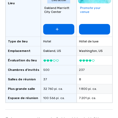
Lieu actuel
Lieu
Oakland Marriott
Promote your
City Center
venue
Type de lieu
Hotel
Hôtel de luxe
Emplacement
Oakland
, US
Washington
, US
Évaluation du lieu
Chambres d’invités
500
237
Salles de réunion
37
8
Plus grande salle
32 760 pi. ca.
1 800 pi. ca.
Espace de réunion
100 566 pi. ca.
7 201 pi. ca.