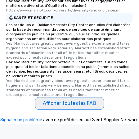
Oakland Marriott City Center sur ses initiatives et engagements en
matière de diversité, d'équité et d'inclusion?
https://www.marriott.com/diversity/diversity-and-inclusion.mi
SANTÉ ET SÉCURITÉ
Les pratiques du Oakland Marriott City Center ont-elles été élaborées
sur la base de recommandations de services de santé émanant
d'organismes publics ou privés? Si oui, veuillez indiquer quelles
organisations ont été utilisées pour élaborer ces pratiques.
Yes, Marriott cares greatly about every guest's experience and takes 
hygiene and sanitation very seriously. Marriott has established strict 
standards of cleanliness for all of its hotels that either meet or 
exceed public health department regulations. 
Oakland Marriott City Center nettoie-t-il et désinfecte-t-il les zones
publiques et les installations accessibles au public (comme les salles
de réunion, les restaurants, les ascenseurs, etc.) Si oui, décrivez les
nouvelles mesures prises.
Yes, Marriott cares greatly about every guest's experience and takes 
hygiene and sanitation very seriously. Marriott has established strict 
standards of cleanliness for all of its hotels that either meet or 
exceed public health department regulations. 
Afficher toutes les FAQ
Signaler un problème
avec ce profil de lieu au Cvent Supplier Network.