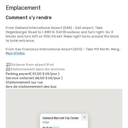
Emplacement
Comment s’y rendre
From Oakland International Airport (OAK) - Exit airport. Take 
Hegenberger Road to I-880 N. Exit Broadway and turn right. Go 3 
blocks and turn left on 10th Street. Make right turns around the block 
to hotel entrance.

From San Francisco International Airport (SFO) - Take 101 North. Merge 
to I-80. Take 580 East off the bridge to 980 South. Take 11th/12th 
Plus d’infos
Street exit. Go 1 block and turn left. Hotel is at 11th and Broadway.
Distance from airport 8 mi
Stationnement dans les environs
Parking payant
(
51,00 $ US
/
jour
)
Service voiturier
(
66,00 $ US
/
jour
)
Stationnement sur rue
Aire de stationnement des bus
Oakland Marriott City Center
Hôtel