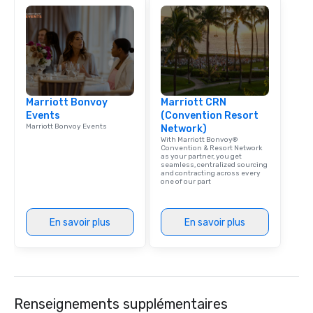
Marriott Bonvoy
Marriott CRN
Events
(Convention Resort
Marriott Bonvoy Events
Network)
With Marriott Bonvoy®
Convention & Resort Network
as your partner, you get
seamless, centralized sourcing
and contracting across every
one of our part
En savoir plus
En savoir plus
Renseignements supplémentaires