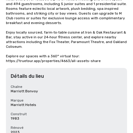
and 494 guestrooms, including 5 junior suites and 1 presidential suite. 
Rooms feature eclectic local artwork, plush bedding, spa‑inspired 
bathrooms, and striking city or bay views. Guests can upgrade to M 
Club rooms or suites for exclusive lounge access with complimentary 
breakfast and evening desserts.

Enjoy locally sourced, farm‑to‑table cuisine at Iron & Oak Restaurant & 
Bar, stay active in our 24‑hour fitness center, and explore nearby 
attractions including the Fox Theater, Paramount Theatre, and Oakland 
Coliseum.

Explore our spaces with a 360° virtual tour: 
https://truetour.app/properties/4663/all-assets-share
Détails du lieu
Chaîne
Marriott Bonvoy
Marque
Marriott Hotels
Construit
1983
Rénové
2023