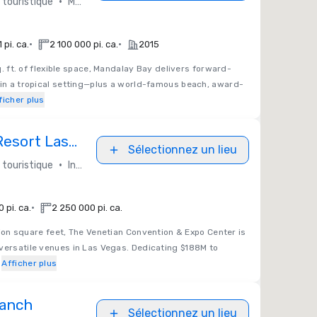
•
touristique
MGM Resorts International
•
•
 pi. ca.
2 100 000 pi. ca.
2015
q. ft. of flexible space, Mandalay Bay delivers forward-
 in a tropical setting—plus a world-famous beach, award-
ficher plus
Resort Las
Sélectionnez un lieu
•
touristique
Independent / Other
•
 pi. ca.
2 250 000 pi. ca.
lion square feet, The Venetian Convention & Expo Center is
versatile venues in Las Vegas. Dedicating $188M to
Afficher plus
Ranch
Sélectionnez un lieu