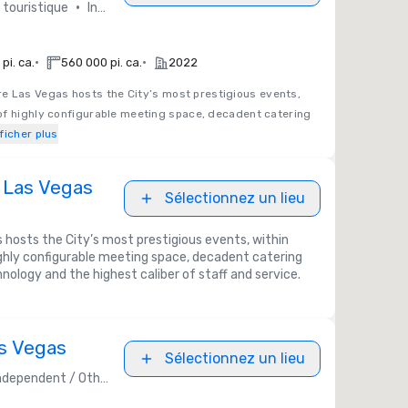
•
touristique
Independent / Other
•
•
pi. ca.
560 000 pi. ca.
2022
e Las Vegas hosts the City’s most prestigious events,
of highly configurable meeting space, decadent catering
ficher plus
 Las Vegas
Sélectionnez un lieu
hosts the City’s most prestigious events, within
ghly configurable meeting space, decadent catering
nology and the highest caliber of staff and service.
s Vegas
Sélectionnez un lieu
ndependent / Other