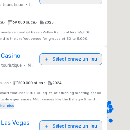
•
 touristique
Independent / Other
•
•
ca.
69 000 pi. ca.
2025
 newly renovated Green Valley Ranch offers 65,000
nd is the prefect venue for groups of 50 to 5,000.
 Casino
Sélectionnez un lieu
•
touristique
MGM Resorts International
•
•
i. ca.
200 000 pi. ca.
2024
resort features 200,000 sq. ft. of stunning meeting space
ttable experiences. With venues like the Bellagio Grand
cher plus
 Las Vegas
Sélectionnez un lieu