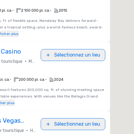
•
•
 pi. ca.
2 100 000 pi. ca.
2015
q. ft. of flexible space, Mandalay Bay delivers forward-
 in a tropical setting—plus a world-famous beach, award-
ficher plus
 Casino
Sélectionnez un lieu
•
touristique
MGM Resorts International
•
•
i. ca.
200 000 pi. ca.
2024
resort features 200,000 sq. ft. of stunning meeting space
ttable experiences. With venues like the Bellagio Grand
cher plus
s Vegas
Sélectionnez un lieu
•
 touristique
Hilton