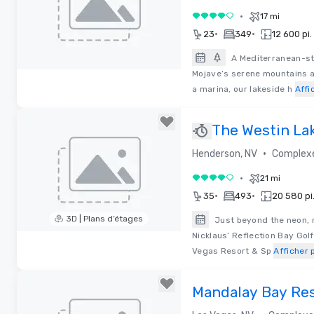
•
17 mi
4 sur 5
•
•
23
349
12 600 pi.
A Mediterranean-st
Mojave’s serene mountains a
Removed from favorites
a marina, our lakeside h
Affi
The Westin La
Resort & Spa
•
Henderson, NV
Complexe
•
21 mi
4 sur 5
•
•
35
493
20 580 pi.
3D | Plans d’étages
Just beyond the neon, 
Nicklaus’ Reflection Bay Gol
Removed from favorites
Vegas Resort & Sp
Afficher 
Mandalay Bay Res
Casino