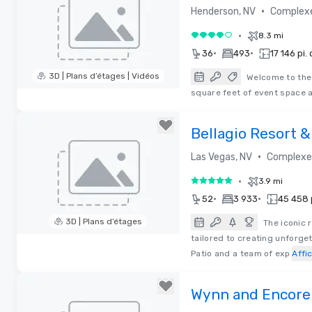
•
Henderson, NV
Complexe
•
8.3 mi
4 sur 5
•
•
36
493
17 146 pi. 
3D | Plans d’étages | Vidéos
Welcome to the
square feet of event space a
Removed from favorites
Bellagio Resort &
•
Las Vegas, NV
Complexe 
•
3.9 mi
5 sur 5
•
•
52
3 933
45 458 p
3D | Plans d’étages
The iconic 
tailored to creating unforge
Removed from favorites
Patio and a team of exp
Affi
Wynn and Encore