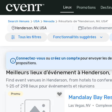
Lieux
Promotions
Destin
Search Venues
USA
Nevada
Résultats de "Henderson, NV, USA"
Henderson, NV, USA
Dates d’événeme
Tous les filtres
Fonctionnalités suggérées
Connectez-vous
ou
créez un compte
pour envoyer les d
propositions.
Meilleurs lieux d’événement à Henderson,
Find event venues in Henderson, from hotels to confer
1-25 of 298 lieux pour événements et réunions
Promu
Mandalay Bay Res
Casino
•
Las Vegas, NV
Complexe 