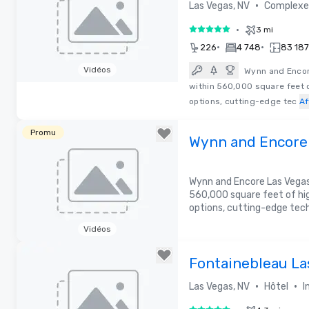
•
Las Vegas, NV
Complexe 
•
3 mi
5 sur 5
•
•
226
4 748
83 187 
Vidéos
Wynn and Encor
within 560,000 square feet 
Removed from favorites
options, cutting-edge tec
Af
Promu
Wynn and Encore
Wynn and Encore Las Vegas 
560,000 square feet of hi
options, cutting-edge tech
Vidéos
Removed from favorites
Fontainebleau La
•
•
Las Vegas, NV
Hôtel
I