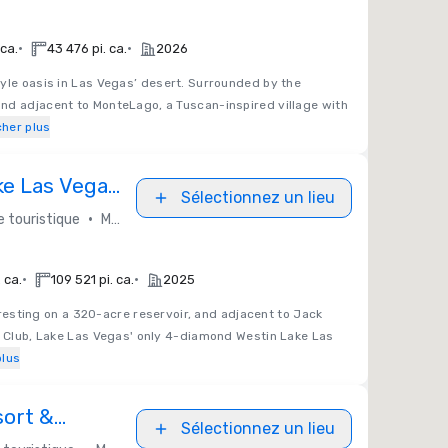
•
•
 ca.
43 476 pi. ca.
2026
yle oasis in Las Vegas’ desert. Surrounded by the
nd adjacent to MonteLago, a Tuscan-inspired village with
cher plus
ke Las Vegas
Sélectionnez un lieu
•
 touristique
Marriott Bonvoy
•
•
 ca.
109 521 pi. ca.
2025
resting on a 320-acre reservoir, and adjacent to Jack
f Club, Lake Las Vegas' only 4-diamond Westin Lake Las
plus
ort &
Sélectionnez un lieu