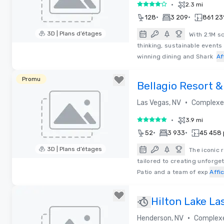
•
2.3 mi
4 sur 5
•
•
128
3 209
861 231
3D | Plans d’étages
With 2.1M s
thinking, sustainable events
Removed from favorites
winning dining and Shark
Af
Promu
Bellagio Resort &
•
Las Vegas, NV
Complexe 
•
3.9 mi
5 sur 5
•
•
52
3 933
45 458 p
3D | Plans d’étages
The iconic 
tailored to creating unforge
Removed from favorites
Patio and a team of exp
Affi
Hilton Lake La
Resort & Spa
•
Henderson, NV
Complexe