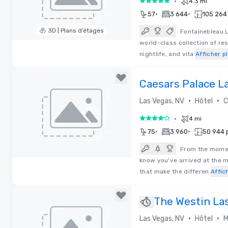
•
4.3 mi
5 sur 5
•
•
57
3 644
105 264 
3D | Plans d’étages
Fontainebleau L
world-class collection of re
Removed from favorites
nightlife, and vita
Afficher p
Caesars Palace L
•
•
Las Vegas, NV
Hôtel
C
•
4 mi
4 sur 5
•
•
75
3 960
50 944 p
From the momen
know you've arrived at the mo
Removed from favorites
that make the differen
Affic
The Westin La
Hotel & Spa
•
•
Las Vegas, NV
Hôtel
M