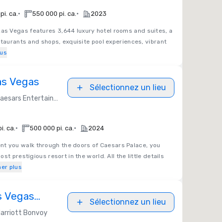
•
•
pi. ca.
550 000 pi. ca.
2023
as Vegas features 3,644 luxury hotel rooms and suites, a
staurants and shops, exquisite pool experiences, vibrant
lus
as Vegas
Sélectionnez un lieu
aesars Entertainment
•
•
i. ca.
500 000 pi. ca.
2024
t you walk through the doors of Caesars Palace, you
st prestigious resort in the world. All the little details
her plus
s Vegas
Sélectionnez un lieu
arriott Bonvoy