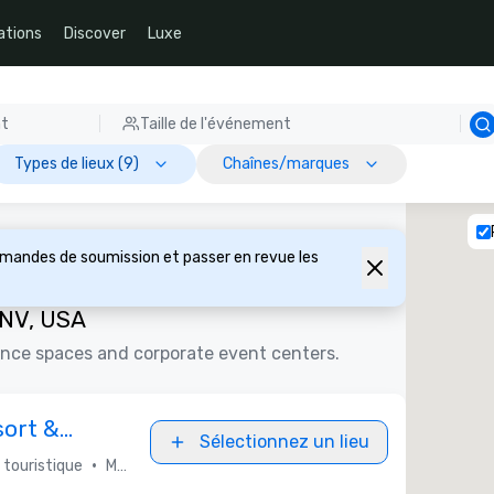
ations
Discover
Luxe
nt
Taille de l'événement
Types de lieux (9)
Chaînes/marques
emandes de soumission et passer en revue les
 NV, USA
ence spaces and corporate event centers.
ort &
Sélectionnez un lieu
•
touristique
MGM Resorts International