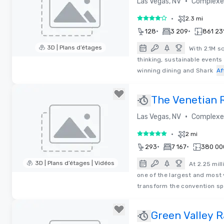
•
Las Vegas, NV
Complexe 
•
2.3 mi
4 sur 5
•
•
128
3 209
861 231
3D | Plans d’étages
With 2.1M s
thinking, sustainable events
Removed from favorites
winning dining and Shark
Af
The Venetian 
Vegas
•
Las Vegas, NV
Complexe 
•
2 mi
5 sur 5
•
•
293
7 167
380 000
3D | Plans d’étages | Vidéos
At 2.25 mil
one of the largest and most 
Removed from favorites
transform the convention sp
Green Valley 