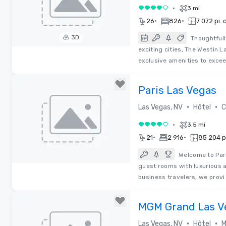
•
3 mi
4 sur 5
•
•
26
826
7 072 pi. 
3D
Thoughtfull
exciting cities, The Westin 
Removed from favorites
exclusive amenities to exce
Paris Las Vegas
•
•
Las Vegas, NV
Hôtel
C
•
3.5 mi
4 sur 5
•
•
21
2 916
85 204 pi
Welcome to Par
guest rooms with luxurious 
Removed from favorites
business travelers, we provi
MGM Grand Las V
•
•
Las Vegas, NV
Hôtel
M