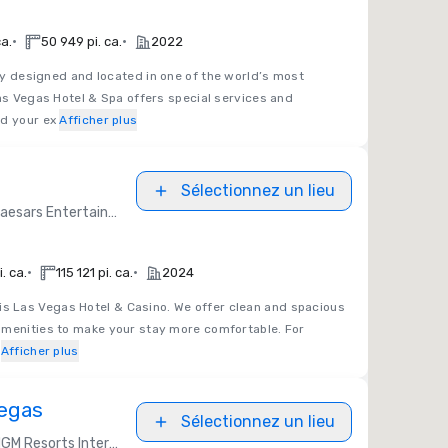
•
•
ca.
50 949 pi. ca.
2022
y designed and located in one of the world’s most
Las Vegas Hotel & Spa offers special services and
ed your ex
Afficher plus
Sélectionnez un lieu
aesars Entertainment
•
•
. ca.
115 121 pi. ca.
2024
is Las Vegas Hotel & Casino. We offer clean and spacious
amenities to make your stay more comfortable. For
Afficher plus
egas
Sélectionnez un lieu
GM Resorts International